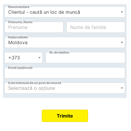
Recomandare
Clientul - caută un loc de muncă
Prenume, Nume
Naționalitate
Moldova
Nr. de telefon
+373
Email (opțional)
Este interesat de un post de muncă
Selectează o opțiune
Trimite