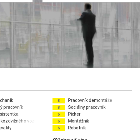
chanik
Pracovník demontáže
8
ný pracovník
Sociálny pracovník
8
sistentka
Picker
6
okozdvižného vozíka
Montážnik
6
kvality
Robotník
6