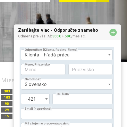
Zarábajte viac - Odporučte znameho
+
Odmena pre vás: Až
300€
+
50€
/mesiac.
Miesto práce
Slovensko
Írsko
383
8
Nemecko
Belgicko
103
1
Česká republika
90
Holandsko
29
Anglicko - GB
15