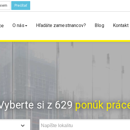
miem
Prečítať
O nás
Hľadáte zamestnancov?
Blog
Kontakt
ce
Vyberte si z
629
ponúk prác