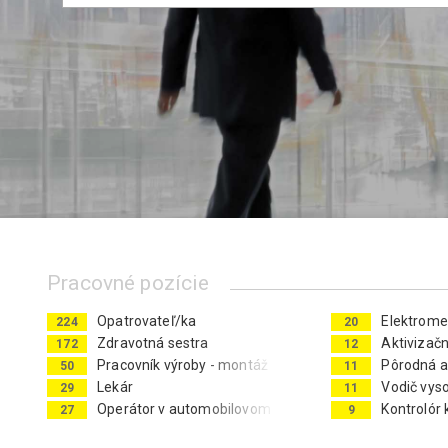
Pracovné pozície
Opatrovateľ/ka
Elektrome
224
20
Zdravotná sestra
Aktivizač
172
12
Pracovník výroby - montáž
Pôrodná a
50
11
Lekár
Vodič vys
29
11
Operátor v automobilovom priemysle
Kontrolór 
27
9