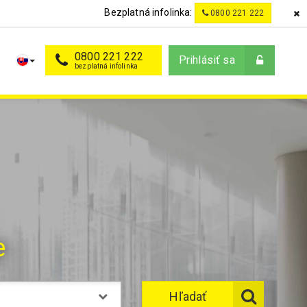
Bezplatná infolinka:
0800 221 222
0800 221 222
Prihlásiť sa
e
Hľadať