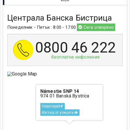
клон
Централа Банска Бистрица
Понеделник - Петък : 8:00 - 17:00
Сега отворено
0800 46 222
безплатна инфолиния
Námestie SNP 14
974 01 Banská Bystrica
Навигирай
Изглед от улицата