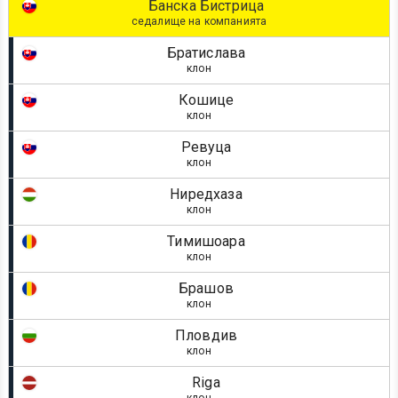
Банска Бистрица
седалище на компанията
Братислава
клон
Кошице
клон
Ревуца
клон
Ниредхаза
клон
Тимишоара
клон
Брашов
клон
Пловдив
клон
Riga