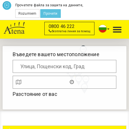
Прочетете файла за зашита на данните,
Rozumiem
Прочети
0800 46 222
Toggl
безплатна линия за помощ
navig
Въведете вашето местоположение
Разстояние от вас