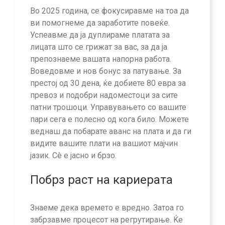
Во 2025 година, се фокусиравме на тоа да
ви помогнеме да заработите повеќе.
Успеавме да ја дуплираме платата за
лицата што се грижат за вас, за да ја
препознаеме вашата напорна работа.
Воведовме и нов бонус за патување. За
престој од 30 дена, ќе добиете 80 евра за
превоз и подобри надоместоци за сите
патни трошоци. Управувањето со вашите
пари сега е полесно од кога било. Можете
веднаш да побарате аванс на плата и да ги
видите вашите плати на вашиот мајчин
јазик. Сè е јасно и брзо.
Побрз раст на кариерата
Знаеме дека времето е вредно. Затоа го
забрзавме процесот на регрутирање. Ќе