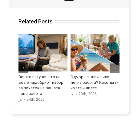
Related Posts
 се
Зошто патувањето со
Одмор на плажа или
Подобре
меноста
воз е најдобриот избор
летна работа? Како да ги
јазични
ца
за почеток на вашата
имате и двете
јули 9th
нова работа
јули 20th, 2026
јули 24th, 2026