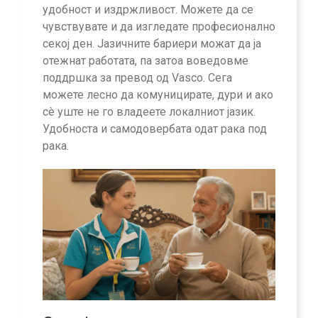
удобност и издржливост. Можете да се
чувствувате и да изгледате професионално
секој ден. Јазичните бариери можат да ја
отежнат работата, па затоа воведовме
поддршка за превод од Vasco. Сега
можете лесно да комуницирате, дури и ако
сè уште не го владеете локалниот јазик.
Удобноста и самодовербата одат рака под
рака.