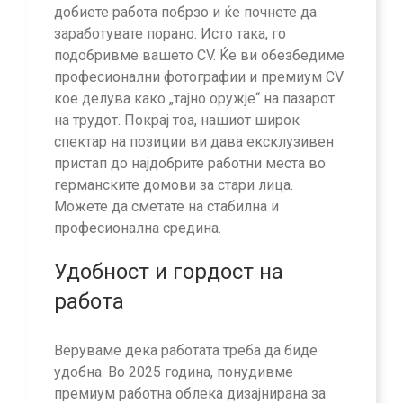
добиете работа побрзо и ќе почнете да
заработувате порано. Исто така, го
подобривме вашето CV. Ќе ви обезбедиме
професионални фотографии и премиум CV
кое делува како „тајно оружје“ на пазарот
на трудот. Покрај тоа, нашиот широк
спектар на позиции ви дава ексклузивен
пристап до најдобрите работни места во
германските домови за стари лица.
Можете да сметате на стабилна и
професионална средина.
Удобност и гордост на
работа
Веруваме дека работата треба да биде
удобна. Во 2025 година, понудивме
премиум работна облека дизајнирана за