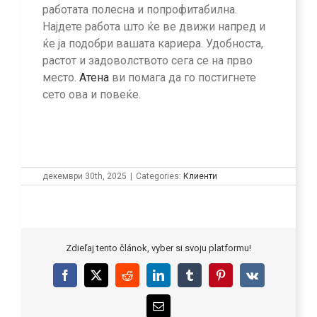
работата полесна и попрофитабилна.
Најдете работа што ќе ве движи напред и
ќе ја подобри вашата кариера. Удобноста,
растот и задоволството сега се на прво
место.
Атена
ви помага да го постигнете
сето ова и повеќе.
декември 30th, 2025
|
Categories:
Клиенти
Zdieľaj tento článok, vyber si svoju platformu!
Facebook
X
Reddit
LinkedIn
Tumblr
Pinterest
Vk
Email