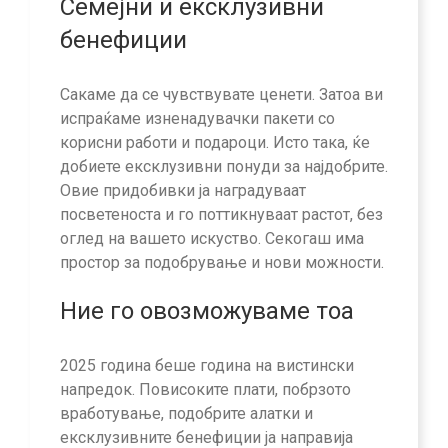
Семејни и ексклузивни
бенефиции
Сакаме да се чувствувате ценети. Затоа ви
испраќаме изненадувачки пакети со
корисни работи и подароци. Исто така, ќе
добиете ексклузивни понуди за најдобрите.
Овие придобивки ја наградуваат
посветеноста и го поттикнуваат растот, без
оглед на вашето искуство. Секогаш има
простор за подобрување и нови можности.
Ние го овозможуваме тоа
2025 година беше година на вистински
напредок. Повисоките плати, побрзото
вработување, подобрите алатки и
ексклузивните бенефиции ја направија