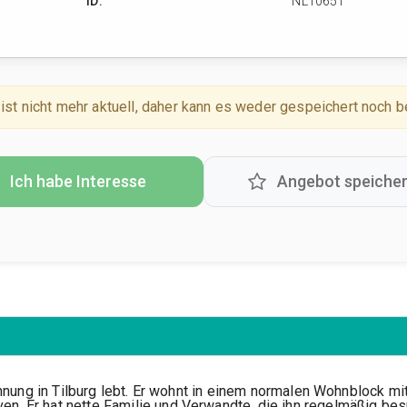
ID:
NL10651
ist nicht mehr aktuell, daher kann es weder gespeichert noch 
Ich habe Interesse
Angebot speiche
Wohnung in Tilburg lebt. Er wohnt in einem normalen Wohnblock m
n. Er hat nette Familie und Verwandte, die ihn regelmäßig bes