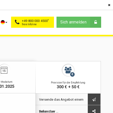
+49 800 000 4500"
Sich anmelden
rittsdatum:
Provision für die Empfehlung
.01.2025
300 € + 50 €
Versende das Angebot einem
Bekannten
Teilen über ...