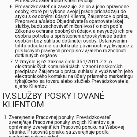
Prevádzkovateľ alebo Klient eviduje.
Prevádzkovateľ sa zaväzuje, že on a jeho oprávnené
osoby, ktoré pri výkone svojej práce prichádzajú do
styku s osobnými údajmi Klienta, Záujemcov o prácu,
Prepravcu a/alebo Objednávateľa opatrovateľskej
služby, budú zachovávať mlčanlivosť o nich podľa
Zákona o ochrane osobných údajov, a nevyužijú ich pre
osobnú potrebu a sprístupnenie/poskytnutie tretím
osobám bez súhlasu dotknutej osoby. Ustanovením
tohto odseku nie sú dotknuté povinnosti vyplývajúce z
príslušných právnych predpisov a/alebo rozhodnutí
dotknutých orgánov.
V zmysle § 62 zákona číslo 351/2011 Z.z. o
elektronických komunikáciách v znení neskorších
predpisov Záujemca o prácu súhlasí s využívaním jeho
elektronického kontaktu na účely priameho marketingu
týkajúceho sa tovaru alebo služieb Prevádzkovateľa
a jeho Klientov.
IV.SLUŽBY POSKYTOVANÉ
KLIENTOM
Zverejnenie Pracovnej ponuky. Prevádzkovateľ
zverejňuje Pracovné ponuky svojich Klientov a je
oprávnený zverejniť ich Pracovnú ponuku na Webovej
stránke. Pracovná ponuka sa zverejňuje podľa
nasledujúcich pravidiel: