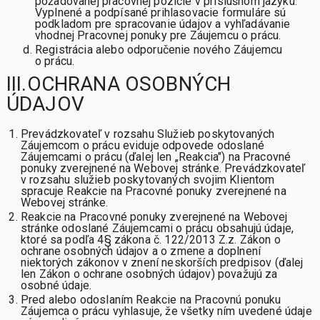
požadovanej pracovnej pozície v príslušnom jazyku.
Vyplnené a podpísané prihlasovacie formuláre sú
podkladom pre spracovanie údajov a vyhľadávanie
vhodnej Pracovnej ponuky pre Záujemcu o prácu.
Registrácia alebo odporučenie nového Záujemcu
o prácu.
III.OCHRANA OSOBNÝCH
ÚDAJOV
Prevádzkovateľ v rozsahu Služieb poskytovaných
Záujemcom o prácu eviduje odpovede odoslané
Záujemcami o prácu (ďalej len „Reakcia") na Pracovné
ponuky zverejnené na Webovej stránke. Prevádzkovateľ
v rozsahu služieb poskytovaných svojim Klientom
spracuje Reakcie na Pracovné ponuky zverejnené na
Webovej stránke.
Reakcie na Pracovné ponuky zverejnené na Webovej
stránke odoslané Záujemcami o prácu obsahujú údaje,
ktoré sa podľa 4§ zákona č. 122/2013 Z.z. Zákon o
ochrane osobných údajov a o zmene a doplnení
niektorých zákonov v znení neskorších predpisov (ďalej
len Zákon o ochrane osobných údajov) považujú za
osobné údaje.
Pred alebo odoslaním Reakcie na Pracovnú ponuku
Záujemca o prácu vyhlasuje, že všetky ním uvedené údaje