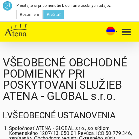
Prečítajte si pripomenutie k ochrane osobných údajov.
Rozumiem
Prečítať
Toggl
navig
VŠEOBECNÉ OBCHODNÉ
PODMIENKY PRI
POSKYTOVANÍ SLUŽIEB
ATENA - GLOBAL s.r.o.
I.VŠEOBECNÉ USTANOVENIA
Spoločnosť ATENA - GLOBAL s.r.o., so sídlom
Komenského 1207/13, 050 01 Revúca, IČO 50 779 346,
zapísaná v Obchodnom registri Okresného súdu