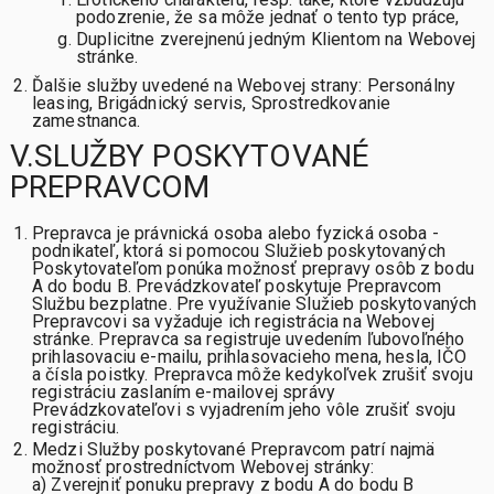
podozrenie, že sa môže jednať o tento typ práce,
Duplicitne zverejnenú jedným Klientom na Webovej
stránke.
Ďalšie služby uvedené na Webovej strany: Personálny
leasing, Brigádnický servis, Sprostredkovanie
zamestnanca.
V.SLUŽBY POSKYTOVANÉ
PREPRAVCOM
Prepravca je právnická osoba alebo fyzická osoba -
podnikateľ, ktorá si pomocou Služieb poskytovaných
Poskytovateľom ponúka možnosť prepravy osôb z bodu
A do bodu B. Prevádzkovateľ poskytuje Prepravcom
Službu bezplatne. Pre využívanie Služieb poskytovaných
Prepravcovi sa vyžaduje ich registrácia na Webovej
stránke. Prepravca sa registruje uvedením ľubovoľného
prihlasovaciu e-mailu, prihlasovacieho mena, hesla, IČO
a čísla poistky. Prepravca môže kedykoľvek zrušiť svoju
registráciu zaslaním e-mailovej správy
Prevádzkovateľovi s vyjadrením jeho vôle zrušiť svoju
registráciu.
Medzi Služby poskytované Prepravcom patrí najmä
možnosť prostredníctvom Webovej stránky:
a) Zverejniť ponuku prepravy z bodu A do bodu B