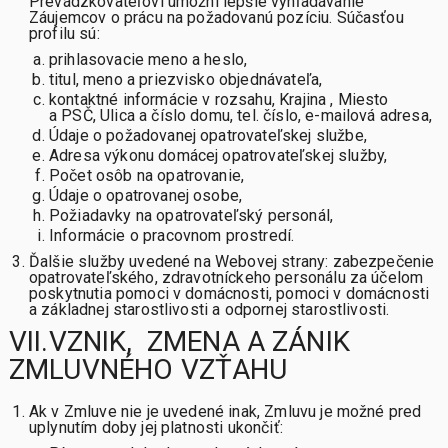
Prevádzkovateľovi umožní lepšie vyhľadávanie
Záujemcov o prácu na požadovanú pozíciu. Súčasťou
profilu sú:
prihlasovacie meno a heslo,
titul, meno a priezvisko objednávateľa,
kontaktné informácie v rozsahu, Krajina , Miesto
a PSČ, Ulica a číslo domu, tel. číslo, e-mailová adresa,
Údaje o požadovanej opatrovateľskej službe,
Adresa výkonu domácej opatrovateľskej služby,
Počet osôb na opatrovanie,
Údaje o opatrovanej osobe,
Požiadavky na opatrovateľský personál,
Informácie o pracovnom prostredí.
Ďalšie služby uvedené na Webovej strany: zabezpečenie
opatrovateľského, zdravotníckeho personálu za účelom
poskytnutia pomoci v domácnosti, pomoci v domácnosti
a základnej starostlivosti a odpornej starostlivosti.
VII.VZNIK, ZMENA A ZÁNIK
ZMLUVNÉHO VZŤAHU
Ak v Zmluve nie je uvedené inak, Zmluvu je možné pred
uplynutím doby jej platnosti ukončiť: