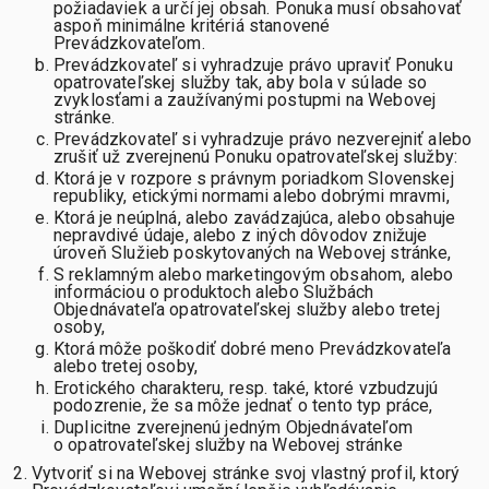
požiadaviek a určí jej obsah. Ponuka musí obsahovať
aspoň minimálne kritériá stanovené
Prevádzkovateľom.
Prevádzkovateľ si vyhradzuje právo upraviť Ponuku
opatrovateľskej služby tak, aby bola v súlade so
zvyklosťami a zaužívanými postupmi na Webovej
stránke.
Prevádzkovateľ si vyhradzuje právo nezverejniť alebo
zrušiť už zverejnenú Ponuku opatrovateľskej služby:
Ktorá je v rozpore s právnym poriadkom Slovenskej
republiky, etickými normami alebo dobrými mravmi,
Ktorá je neúplná, alebo zavádzajúca, alebo obsahuje
nepravdivé údaje, alebo z iných dôvodov znižuje
úroveň Služieb poskytovaných na Webovej stránke,
S reklamným alebo marketingovým obsahom, alebo
informáciou o produktoch alebo Službách
Objednávateľa opatrovateľskej služby alebo tretej
osoby,
Ktorá môže poškodiť dobré meno Prevádzkovateľa
alebo tretej osoby,
Erotického charakteru, resp. také, ktoré vzbudzujú
podozrenie, že sa môže jednať o tento typ práce,
Duplicitne zverejnenú jedným Objednávateľom
o opatrovateľskej služby na Webovej stránke
Vytvoriť si na Webovej stránke svoj vlastný profil, ktorý