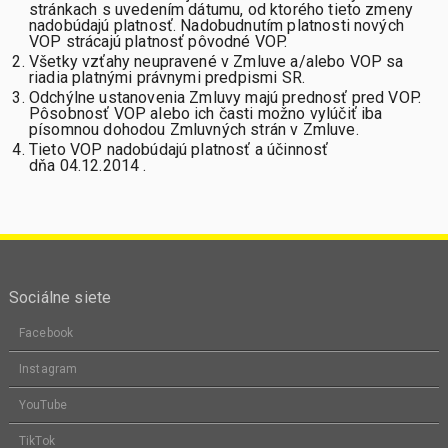
stránkach s uvedením dátumu, od ktorého tieto zmeny
nadobúdajú platnosť. Nadobudnutím platnosti nových
VOP strácajú platnosť pôvodné VOP.
Všetky vzťahy neupravené v Zmluve a/alebo VOP sa
riadia platnými právnymi predpismi SR.
Odchýlne ustanovenia Zmluvy majú prednosť pred VOP.
Pôsobnosť VOP alebo ich časti možno vylúčiť iba
písomnou dohodou Zmluvných strán v Zmluve.
Tieto VOP nadobúdajú platnosť a účinnosť
dňa 04.12.2014 .
Sociálne siete
Facebook
Instagram
YouTube
TikTok