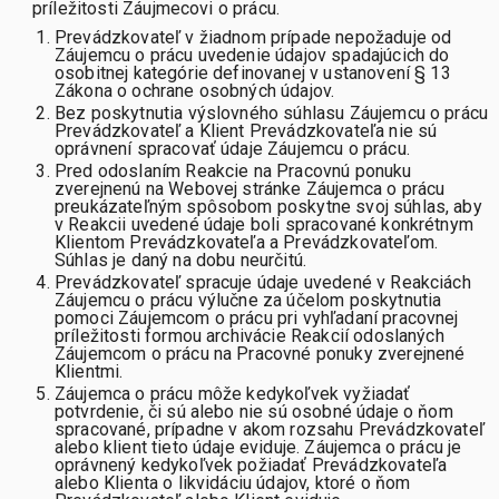
príležitosti Záujmecovi o prácu.
Prevádzkovateľ v žiadnom prípade nepožaduje od
Záujemcu o prácu uvedenie údajov spadajúcich do
osobitnej kategórie definovanej v ustanovení § 13
Zákona o ochrane osobných údajov.
Bez poskytnutia výslovného súhlasu Záujemcu o prácu
Prevádzkovateľ a Klient Prevádzkovateľa nie sú
oprávnení spracovať údaje Záujemcu o prácu.
Pred odoslaním Reakcie na Pracovnú ponuku
zverejnenú na Webovej stránke Záujemca o prácu
preukázateľným spôsobom poskytne svoj súhlas, aby
v Reakcii uvedené údaje boli spracované konkrétnym
Klientom Prevádzkovateľa a Prevádzkovateľom.
Súhlas je daný na dobu neurčitú.
Prevádzkovateľ spracuje údaje uvedené v Reakciách
Záujemcu o prácu výlučne za účelom poskytnutia
pomoci Záujemcom o prácu pri vyhľadaní pracovnej
príležitosti formou archivácie Reakcií odoslaných
Záujemcom o prácu na Pracovné ponuky zverejnené
Klientmi.
Záujemca o prácu môže kedykoľvek vyžiadať
potvrdenie, či sú alebo nie sú osobné údaje o ňom
spracované, prípadne v akom rozsahu Prevádzkovateľ
alebo klient tieto údaje eviduje. Záujemca o prácu je
oprávnený kedykoľvek požiadať Prevádzkovateľa
alebo Klienta o likvidáciu údajov, ktoré o ňom