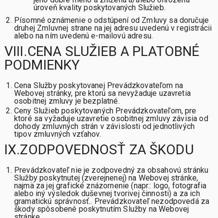
úroveň kvality poskytovaných Služieb.
Písomné oznámenie o odstúpení od Zmluvy sa doručuje
druhej Zmluvnej strane na jej adresu uvedenú v registrácii
alebo na ním uvedenú e-mailovú adresu.
VIII.CENA SLUŽIEB A PLATOBNÉ
PODMIENKY
Cena Služby poskytovanej Prevádzkovateľom na
Webovej stránky, pre ktorú sa nevyžaduje uzavretia
osobitnej zmluvy je bezplatné.
Ceny Služieb poskytovaných Prevádzkovateľom, pre
ktoré sa vyžaduje uzavretie osobitnej zmluvy závisia od
dohody zmluvných strán v závislosti od jednotlivých
tipov zmluvných vzťahov.
IX.ZODPOVEDNOSŤ ZA ŠKODU
Prevádzkovateľ nie je zodpovedný za obsahovú stránku
Služby poskytnutej (zverejnenej) na Webovej stránke,
najmä za jej grafické znázornenie (napr.: logo, fotografia
alebo iný výsledok duševnej tvorivej činnosti) a za ich
gramatickú správnosť.. Prevádzkovateľ nezodpovedá za
škody spôsobené poskytnutím Služby na Webovej
stránke.