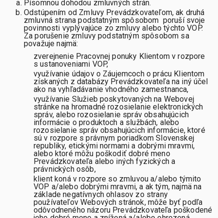
Písomnou dohodou zmluvných strán.
Odstúpením od Zmluvy Prevádzkovateľom, ak druhá
zmluvná strana podstatným spôsobom poruší svoje
povinnosti vyplývajúce zo zmluvy alebo týchto VOP.
Za porušenie zmluvy podstatným spôsobom sa
považuje najmä:
zverejnenie Pracovnej ponuky Klientom v rozpore
s ustanoveniami VOP,
využívanie údajov o Záujemcoch o prácu Klientom
získaných z databázy Prevádzkovateľa na iný účel
ako na vyhľadávanie vhodného zamestnanca,
využívanie Služieb poskytovaných na Webovej
stránke na hromadné rozosielanie elektronických
správ, alebo rozosielanie správ obsahujúcich
informácie o produktoch a službách, alebo
rozosielanie správ obsahujúcich informácie, ktoré
sú v rozpore s právnym poriadkom Slovenskej
republiky, etickými normami a dobrými mravmi,
alebo ktoré môžu poškodiť dobré meno
Prevádzkovateľa alebo iných fyzických a
právnických osôb,
klient koná v rozpore so zmluvou a/alebo týmito
VOP a/alebo dobrými mravmi, a ak tým, najmä na
základe negatívnych ohlasov zo strany
používateľov Webových stránok, môže byť podľa
odôvodneného názoru Prevádzkovateľa poškodené
jeho dobré meno a znížená a/alebo ohrozená