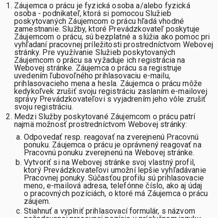
Záujemca o prácu je fyzická osoba a/alebo fyzická
osoba - podnikateľ, ktorá si pomocou Služieb
poskytovaných Záujemcom o prácu hľadá vhodné
zamestnanie. Služby, ktoré Prevádzkovateľ poskytuje
Záujemcom o prácu, sú bezplatné a slúžia ako pomoc pri
vyhľadaní pracovnej príležitosti prostredníctvom Webovej
stránky. Pre využívanie Služieb poskytovaných
Záujemcom o prácu sa vyžaduje ich registrácia na
Webovej stránke. Záujemca o prácu sa registruje
uvedením ľubovoľného prihlasovaciu e-mailu,
prihlasovacieho mena a hesla. Záujemca o prácu môže
kedykoľvek zrušiť svoju registráciu zaslaním e-mailovej
správy Prevádzkovateľovi s vyjadrením jeho vôle zrušiť
svoju registráciu.
Medzi Služby poskytované Záujemcom o prácu patrí
najmä možnosť prostredníctvom Webovej stránky:
Odpovedať resp. reagovať na zverejnenú Pracovnú
ponuku. Záujemca o prácu je oprávnený reagovať na
Pracovnú ponuku zverejnenú na Webovej stránke.
Vytvoriť si na Webovej stránke svoj vlastný profil,
ktorý Prevádzkovateľovi umožní lepšie vyhľadávanie
Pracovnej ponuky. Súčasťou profilu sú prihlasovacie
meno, e-mailová adresa, telefónne číslo, ako aj údaj
o pracovných pozíciách, o ktoré má Záujemca o prácu
záujem.
Stiahnuť a vyplniť prihlasovací formulár, s názvom