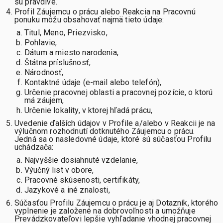
sú pravdivé.
Profil Záujemcu o prácu alebo Reakcia na Pracovnú
ponuku môžu obsahovať najmä tieto údaje:
Titul, Meno, Priezvisko,
Pohlavie,
Dátum a miesto narodenia,
Štátna príslušnosť,
Národnosť,
Kontaktné údaje (e-mail alebo telefón),
Určenie pracovnej oblasti a pracovnej pozície, o ktorú
má záujem,
Určenie lokality, v ktorej hľadá prácu,
Uvedenie ďalších údajov v Profile a/alebo v Reakcii je na
výlučnom rozhodnutí dotknutého Záujemcu o prácu.
Jedná sa o nasledovné údaje, ktoré sú súčasťou Profilu
uchádzača:
Najvyššie dosiahnuté vzdelanie,
Výučný list v obore,
Pracovné skúsenosti, certifikáty,
Jazykové a iné znalosti,
Súčasťou Profilu Záujemcu o prácu je aj Dotazník, ktorého
vyplnenie je založené na dobrovoľnosti a umožňuje
Prevádzkovateľovi lepšie vyhľadanie vhodnej pracovnej