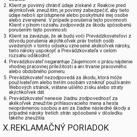
Klient je povinný chrániť údaje získané z Reakcie pred
akýmkoľvek zneužitím, je povinný zabezpečiť, aby tieto
údaje neboli sprístupnené alebo poskytnuté inej osobe
alebo zverejnené. V prípade porušenia tejto povinnosti
Klient v plnom rozsahu zodpovedá za škodu spôsobenú
porušením tejto povinnosti.
Klient sa zaväzuje, že ak budú voči Prevádzkovateľovi z
dôvodu porušenia akýchkoľvek práv tretích osôb
uvedených v tomto odseku vznesené akékoľvek nároky,
tieto nároky uspokojiť a Prevádzkovateľa v celom
rozsahu odškodniť.
Prevádzkovateľ negarantuje Záujemcom o prácu nájdenie
vhodnej pracovnej príležitosti a ani trvanie pracovného
alebo obdobného pomeru.
Prevádzkovateľ nezodpovedá za škodu, ktorá môže
používateľom alebo tretím osobám vzniknúť používaním
Webových stránok, vrátane ušlého zisku alebo straty
akýchkoľvek dát.
Prevádzkovateľ nenesie žiadnu zodpovednosť za
akékoľvek zneužitie prihlasovacieho mena a hesla
neoprávnenou osobou a ani za žiadne následné škody a
prípadné nároky tretích strán spôsobené v dôsledku
takého zneužitia.
X.REKLAMAČNÝ PORIADOK