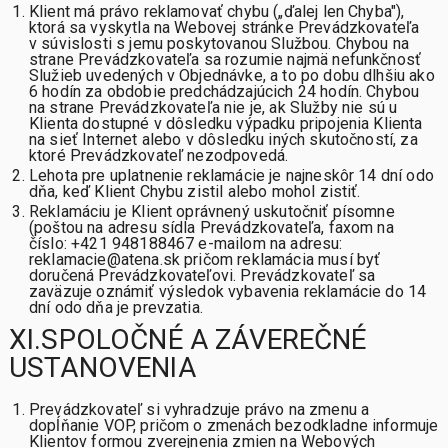
Klient má právo reklamovať chybu („ďalej len Chyba"),
ktorá sa vyskytla na Webovej stránke Prevádzkovateľa
v súvislosti s jemu poskytovanou Službou. Chybou na
strane Prevádzkovateľa sa rozumie najmä nefunkčnosť
Služieb uvedených v Objednávke, a to po dobu dlhšiu ako
6 hodín za obdobie predchádzajúcich 24 hodín. Chybou
na strane Prevádzkovateľa nie je, ak Služby nie sú u
Klienta dostupné v dôsledku výpadku pripojenia Klienta
na sieť Internet alebo v dôsledku iných skutočností, za
ktoré Prevádzkovateľ nezodpovedá.
Lehota pre uplatnenie reklamácie je najneskôr 14 dní odo
dňa, keď Klient Chybu zistil alebo mohol zistiť.
Reklamáciu je Klient oprávnený uskutočniť písomne
(poštou na adresu sídla Prevádzkovateľa, faxom na
číslo: +421 948188467 e-mailom na adresu:
reklamacie@atena.sk pričom reklamácia musí byť
doručená Prevádzkovateľovi. Prevádzkovateľ sa
zaväzuje oznámiť výsledok vybavenia reklamácie do 14
dní odo dňa je prevzatia.
XI.SPOLOČNÉ A ZÁVEREČNÉ
USTANOVENIA
Prevádzkovateľ si vyhradzuje právo na zmenu a
dopĺňanie VOP, pričom o zmenách bezodkladne informuje
Klientov formou zverejnenia zmien na Webových