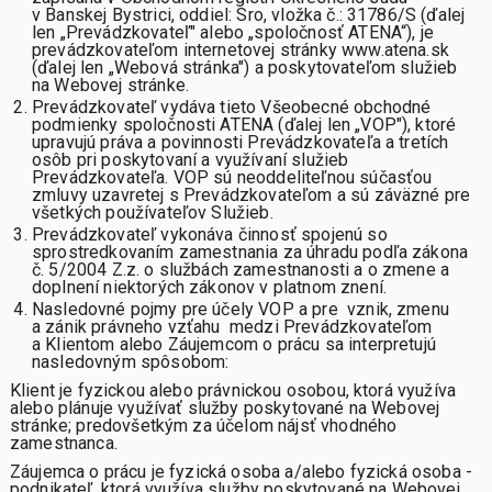
v Banskej Bystrici, oddiel: Sro, vložka č.: 31786/S (ďalej
len „Prevádzkovateľ" alebo „spoločnosť ATENA“), je
prevádzkovateľom internetovej stránky www.atena.sk
(ďalej len „Webová stránka") a poskytovateľom služieb
na Webovej stránke.
Prevádzkovateľ vydáva tieto Všeobecné obchodné
podmienky spoločnosti ATENA (ďalej len „VOP"), ktoré
upravujú práva a povinnosti Prevádzkovateľa a tretích
osôb pri poskytovaní a využívaní služieb
Prevádzkovateľa. VOP sú neoddeliteľnou súčasťou
zmluvy uzavretej s Prevádzkovateľom a sú záväzné pre
všetkých používateľov Služieb.
Prevádzkovateľ vykonáva činnosť spojenú so
sprostredkovaním zamestnania za úhradu podľa zákona
č. 5/2004 Z.z. o službách zamestnanosti a o zmene a
doplnení niektorých zákonov v platnom znení.
Nasledovné pojmy pre účely VOP a pre vznik, zmenu
a zánik právneho vzťahu medzi Prevádzkovateľom
a Klientom alebo Záujemcom o prácu sa interpretujú
nasledovným spôsobom:
Klient
je fyzickou alebo právnickou osobou, ktorá využíva
alebo plánuje využívať služby poskytované na Webovej
stránke; predovšetkým za účelom nájsť vhodného
zamestnanca.
Záujemca o prácu
je fyzická osoba a/alebo fyzická osoba -
podnikateľ, ktorá využíva služby poskytované na Webovej