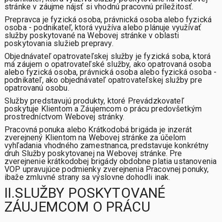
stránke v záujme nájsť si vhodnú pracovnú príležitosť.
Prepravca
je fyzická osoba, právnická osoba alebo fyzická
osoba - podnikateľ, ktorá využíva alebo plánuje využívať
služby poskytované na Webovej stránke v oblasti
poskytovania služieb prepravy.
Objednávateľ opatrovateľskej služby
je fyzická soba, ktorá
má záujem o opatrovateľské služby, ako opatrovaná osoba
alebo fyzická osoba, právnická osoba alebo fyzická osoba -
podnikateľ, ako objednávateľ opatrovateľskej služby pre
opatrovanú osobu.
Služby
predstavujú produkty, ktoré Prevádzkovateľ
poskytuje Klientom a Záujemcom o prácu predovšetkým
prostredníctvom Webovej stránky.
Pracovná ponuka alebo Krátkodobá brigáda
je inzerát
zverejnený Klientom na Webovej stránke za účelom
vyhľadania vhodného zamestnanca, predstavuje konkrétny
druh Služby poskytovanej na Webovej stránke. Pre
zverejnenie krátkodobej brigády obdobne platia ustanovenia
VOP upravujúce podmienky zverejnenia Pracovnej ponuky,
ibaže zmluvné strany sa výslovne dohodli inak.
II.SLUŽBY POSKYTOVANÉ
ZÁUJEMCOM O PRÁCU