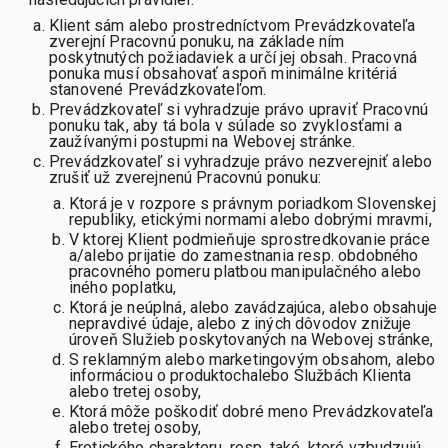
Klient sám alebo prostredníctvom Prevádzkovateľa
zverejní Pracovnú ponuku, na základe ním
poskytnutých požiadaviek a určí jej obsah. Pracovná
ponuka musí obsahovať aspoň minimálne kritériá
stanovené Prevádzkovateľom.
Prevádzkovateľ si vyhradzuje právo upraviť Pracovnú
ponuku tak, aby tá bola v súlade so zvyklosťami a
zaužívanými postupmi na Webovej stránke.
Prevádzkovateľ si vyhradzuje právo nezverejniť alebo
zrušiť už zverejnenú Pracovnú ponuku:
Ktorá je v rozpore s právnym poriadkom Slovenskej
republiky, etickými normami alebo dobrými mravmi,
V ktorej Klient podmieňuje sprostredkovanie práce
a/alebo prijatie do zamestnania resp. obdobného
pracovného pomeru platbou manipulačného alebo
iného poplatku,
Ktorá je neúplná, alebo zavádzajúca, alebo obsahuje
nepravdivé údaje, alebo z iných dôvodov znižuje
úroveň Služieb poskytovaných na Webovej stránke,
S reklamným alebo marketingovým obsahom, alebo
informáciou o produktochalebo Službách Klienta
alebo tretej osoby,
Ktorá môže poškodiť dobré meno Prevádzkovateľa
alebo tretej osoby,
Erotického charakteru, resp. také, ktoré vzbudzujú