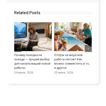
Related Posts
Почему поездка на
Отпуск на море или
Улучши
поезде — лучший выбор
работа летом? Как
языков
реди
для начала вашей новой
можно совместить и то,
9 июля, 
работы
и другое
24 июля, 2026
20 июля, 2026