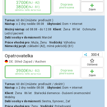
3700€
(NJ - A2)
Doprava
3800€
(NJ - B1)
plně hrazena
Zájem
odměna
netto za turnus
Turnus:
60 dní
(můžete:
prodloužit
)
Nástup:
o 2 dny
neděle 08.08
Ubytování:
Dom
+ internet
Možný nástup:
od 08.08 - do 12.08
Klient
:
Žena
89 let
Ochrnutie
Ležící pacient
Další osoby v domácnosti:
Manžel
Práce vhodná pro:
Muža
,
Ženu
Vodičský:
Výhodou
Německý jazyk:
základní (A2)
,
mírně pokročilý (B1)
300 €
Opatrovatelka
DE:
Střed-Zapad / Aachen
Oblíbená
3900€
Doprava
(NJ - B2)
plně hrazena
odměna
netto za turnus
Zájem
Turnus:
60 dní
(můžete:
prodloužit
/
zkrátit
)
Nástup:
o 2 dny
neděle 08.08
Ubytování:
Dom
+ internet
Klient
:
Žena
86 let
Stařecká demence - Duševní onemocnění
Mobilny
Další osoby v domácnosti:
Sestra, Synovec, Zať
Práce vhodná pro:
Ženu
Vodičský:
Požadovaný