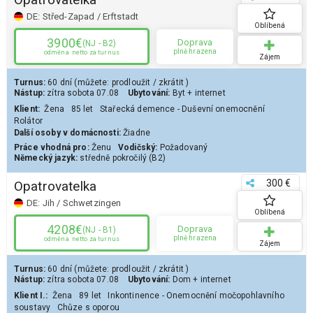
DE:
Střed-Zapad / Erftstadt
Oblíbená
3900€
Doprava
(NJ - B2)
plně hrazena
odměna
netto za turnus
Zájem
Turnus:
60 dní
(můžete:
prodloužit
/
zkrátit
)
Nástup:
zítra
sobota 07.08
Ubytování:
Byt
+ internet
Klient
:
Žena
85 let
Stařecká demence - Duševní onemocnění
Rolátor
Další osoby v domácnosti:
Žiadne
Práce vhodná pro:
Ženu
Vodičský:
Požadovaný
Německý jazyk:
středně pokročilý (B2)
300 €
Opatrovatelka
DE:
Jih / Schwetzingen
Oblíbená
4208€
Doprava
(NJ - B1)
plně hrazena
odměna
netto za turnus
Zájem
Turnus:
60 dní
(můžete:
prodloužit
/
zkrátit
)
Nástup:
zítra
sobota 07.08
Ubytování:
Dom
+ internet
Klient
I.
:
Žena
89 let
Inkontinence - Onemocnění močopohlavního
soustavy
Chůze s oporou