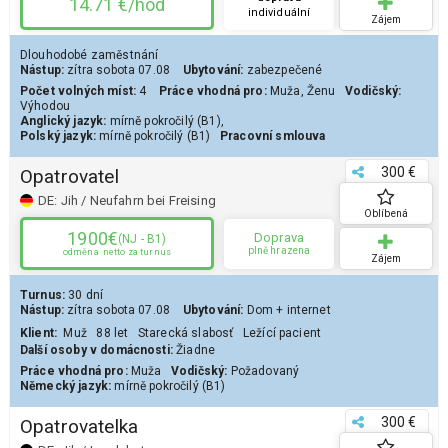
14.71 €/hod
individuální
Zájem
Dlouhodobé zaměstnání
Nástup:
zítra
sobota 07.08
Ubytování:
zabezpečené
Počet volných míst:
4
Práce vhodná pro:
Muža
,
Ženu
Vodičský:
Výhodou
Anglický jazyk:
mírně pokročilý (B1)
,
Polský jazyk:
mírně pokročilý (B1)
Pracovní smlouva
300 €
Opatrovatel
DE:
Jih / Neufahrn bei Freising
Oblíbená
1900€
Doprava
(NJ - B1)
plně hrazena
odměna
netto za turnus
Zájem
Turnus:
30 dní
Nástup:
zítra
sobota 07.08
Ubytování:
Dom
+ internet
Klient
:
Muž
88 let
Starecká slabosť
Ležící pacient
Další osoby v domácnosti:
Žiadne
Práce vhodná pro:
Muža
Vodičský:
Požadovaný
Německý jazyk:
mírně pokročilý (B1)
300 €
Opatrovatelka