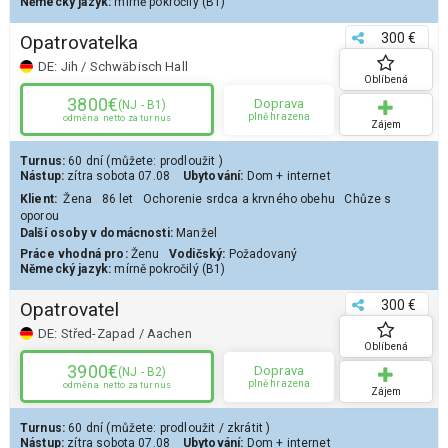
Německý jazyk:
mírně pokročilý (B1)
300 €
Opatrovatelka
DE:
Jih / Schwäbisch Hall
Oblíbená
3800€
Doprava
(NJ - B1)
plně hrazena
odměna
netto za turnus
Zájem
Turnus:
60 dní
(můžete:
prodloužit
)
Nástup:
zítra
sobota 07.08
Ubytování:
Dom
+ internet
Klient
:
Žena
86 let
Ochorenie srdca a krvného obehu
Chůze s
oporou
Další osoby v domácnosti:
Manžel
Práce vhodná pro:
Ženu
Vodičský:
Požadovaný
Německý jazyk:
mírně pokročilý (B1)
300 €
Opatrovatel
DE:
Střed-Zapad / Aachen
Oblíbená
3900€
Doprava
(NJ - B2)
plně hrazena
odměna
netto za turnus
Zájem
Turnus:
60 dní
(můžete:
prodloužit
/
zkrátit
)
Nástup:
zítra
sobota 07.08
Ubytování:
Dom
+ internet