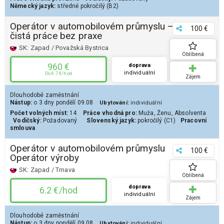
Německý jazyk:
středně pokročilý (B2)
Operátor v automobilovém průmyslu –
100 €
čistá práce bez praxe
SK:
Zapad / Považská Bystrica
Oblíbená
960 €
doprava
individuální
Do 6.7 €/hod
Zájem
Dlouhodobé zaměstnání
Nástup:
o 3 dny
pondělí 09.08
Ubytování:
individuální
Počet volných míst:
14
Práce vhodná pro:
Muža
,
Ženu
,
Absolventa
Vodičský:
Požadovaný
Slovenský jazyk:
pokročilý (C1)
Pracovní
smlouva
Operátor v automobilovém průmyslu
100 €
Operátor výroby
SK:
Zapad / Trnava
Oblíbená
doprava
6.2 €/hod
individuální
Zájem
Dlouhodobé zaměstnání
Nástup:
o 3 dny
pondělí 09.08
Ubytování:
individuální