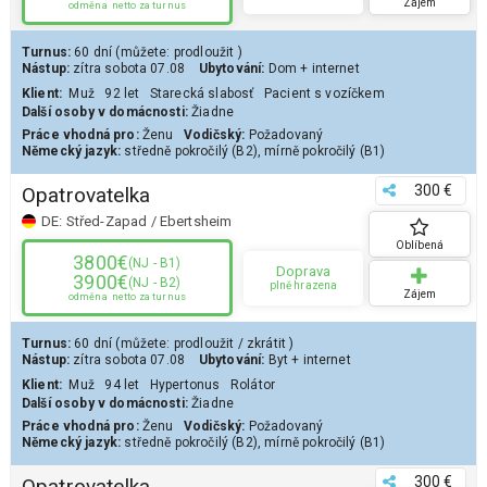
Zájem
odměna
netto za turnus
Turnus:
60 dní
(můžete:
prodloužit
)
Nástup:
zítra
sobota 07.08
Ubytování:
Dom
+ internet
Klient
:
Muž
92 let
Starecká slabosť
Pacient s vozíčkem
Další osoby v domácnosti:
Žiadne
Práce vhodná pro:
Ženu
Vodičský:
Požadovaný
Německý jazyk:
středně pokročilý (B2)
,
mírně pokročilý (B1)
300 €
Opatrovatelka
DE:
Střed-Zapad / Ebertsheim
Oblíbená
3800€
(NJ - B1)
Doprava
3900€
(NJ - B2)
plně hrazena
Zájem
odměna
netto za turnus
Turnus:
60 dní
(můžete:
prodloužit
/
zkrátit
)
Nástup:
zítra
sobota 07.08
Ubytování:
Byt
+ internet
Klient
:
Muž
94 let
Hypertonus
Rolátor
Další osoby v domácnosti:
Žiadne
Práce vhodná pro:
Ženu
Vodičský:
Požadovaný
Německý jazyk:
středně pokročilý (B2)
,
mírně pokročilý (B1)
300 €
Opatrovatelka