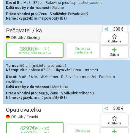
Klient II.:
Muž
87 let
Rakovina prostaty
Ležící pacient
Další osoby v domácnosti:
Žiadne
Práce vhodná pro:
Ženu
Vodičský:
Požadovaný
Německý jazyk:
mírně pokročilý (B1)
300 €
Pečovatel / ka
DE:
Jih / Sinzing
Oblíbená
3800€
Doprava
(NJ - B1)
plně hrazena
odměna
netto za turnus
Zájem
Turnus:
60 dní
(můžete:
prodloužit
)
Nástup:
zítra
sobota 07.08
Ubytování:
Dom
+ internet
Klient
:
Muž
86 let
Alzheimer - Duševní onemocnění
Pacient s
vozíčkem
Další osoby v domácnosti:
Manželka
Práce vhodná pro:
Muža
,
Ženu
Vodičský:
Výhodou
Německý jazyk:
mírně pokročilý (B1)
300 €
Opatrovatelka
DE:
Jih / Feucht
Oblíbená
4297€
(NJ - B2)
Doprava