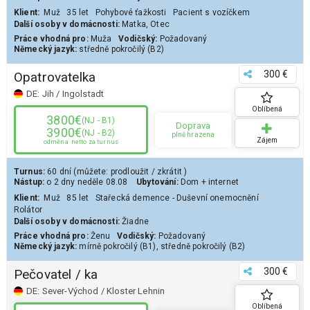
Klient
:
Muž
35 let
Pohybové ťažkosti
Pacient s vozíčkem
Další osoby v domácnosti:
Matka, Otec
Práce vhodná pro:
Muža
Vodičský:
Požadovaný
Německý jazyk:
středně pokročilý (B2)
300 €
Opatrovatelka
DE:
Jih / Ingolstadt
Oblíbená
3800€
(NJ - B1)
Doprava
3900€
(NJ - B2)
plně hrazena
Zájem
odměna
netto za turnus
Turnus:
60 dní
(můžete:
prodloužit
/
zkrátit
)
Nástup:
o 2 dny
neděle 08.08
Ubytování:
Dom
+ internet
Klient
:
Muž
85 let
Stařecká demence - Duševní onemocnění
Rolátor
Další osoby v domácnosti:
Žiadne
Práce vhodná pro:
Ženu
Vodičský:
Požadovaný
Německý jazyk:
mírně pokročilý (B1)
,
středně pokročilý (B2)
300 €
Pečovatel / ka
DE:
Sever-Východ / Kloster Lehnin
Oblíbená