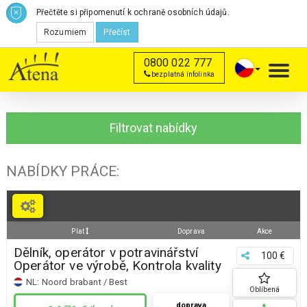
Přečtěte si připomenutí k ochraně osobních údajů.
Rozumiem
Přečíst
0800 022 777
Toggl
bezplatná infolinka
navig
Filtrovat nabídky
NABÍDKY PRÁCE:
Plat
Doprava
Akce
Dělník, operátor v potravinářství
100 €
Operátor ve výrobě, Kontrola kvality
NL:
Noord brabant / Best
Oblíbená
doprava