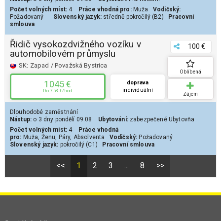
Počet volných míst:
4
Práce vhodná pro:
Muža
Vodičský:
Požadovaný
Slovenský jazyk:
středně pokročilý (B2)
Pracovní
smlouva
Řidič vysokozdvižného vozíku v
100 €
automobilovém průmyslu
SK:
Zapad / Považská Bystrica
Oblíbená
1045 €
doprava
individuální
Do 7.53 €/hod
Zájem
Dlouhodobé zaměstnání
Nástup:
o 3 dny
pondělí 09.08
Ubytování:
zabezpečené
Ubytovňa
Počet volných míst:
4
Práce vhodná
pro:
Muža
,
Ženu
,
Páry
,
Absolventa
Vodičský:
Požadovaný
Slovenský jazyk:
pokročilý (C1)
Pracovní smlouva
<<
1
2
3
...
8
>>