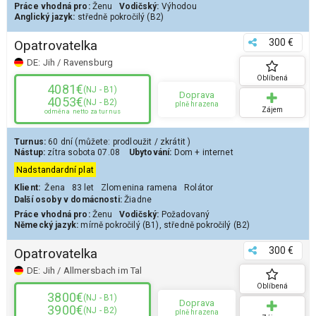
Práce vhodná pro:
Ženu
Vodičský:
Výhodou
Anglický jazyk:
středně pokročilý (B2)
300 €
Opatrovatelka
DE:
Jih / Ravensburg
Oblíbená
4081€
(NJ - B1)
Doprava
4053€
(NJ - B2)
plně hrazena
Zájem
odměna
netto za turnus
Turnus:
60 dní
(můžete:
prodloužit
/
zkrátit
)
Nástup:
zítra
sobota 07.08
Ubytování:
Dom
+ internet
Nadstandardní plat
Klient
:
Žena
83 let
Zlomenina ramena
Rolátor
Další osoby v domácnosti:
Žiadne
Práce vhodná pro:
Ženu
Vodičský:
Požadovaný
Německý jazyk:
mírně pokročilý (B1)
,
středně pokročilý (B2)
300 €
Opatrovatelka
DE:
Jih / Allmersbach im Tal
Oblíbená
3800€
(NJ - B1)
Doprava
3900€
(NJ - B2)
plně hrazena