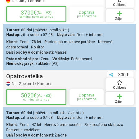
DE:
Jih / Landshut
Oblíbená
3700€
Doprava
(NJ - A2)
plně hrazena
odměna
netto za turnus
Zájem
Turnus:
60 dní
(můžete:
prodloužit
)
Nástup:
zítra
sobota 07.08
Ubytování:
Dom
+ internet
Klient
:
Žena
78 let
Pacient po mozkové porážce - Nervové
onemocnění
Rolátor
Další osoby v domácnosti:
Manžel
Práce vhodná pro:
Ženu
Vodičský:
Požadovaný
Německý jazyk:
základní (A2)
300 €
Opatrovatelka
NL:
Zeeland / Kampen
Oblíbená
5020€
Doprava
(AJ - B2)
plně hrazena
odměna
za turnus
Zájem
Turnus:
60 dní
(můžete:
prodloužit
/
zkrátit
)
Nástup:
zítra
sobota 07.08
Ubytování:
Dom
+ internet
Klient
:
Žena
47 let
Nervové onemocnění - Roztroušená skleróza
Pacient s vozíčkem
Další osoby v domácnosti:
Žiadne