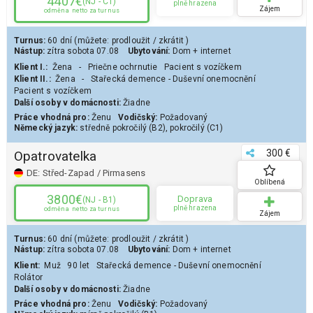
4407€
(NJ - C1)
plně hrazena
Zájem
odměna
netto za turnus
Turnus:
60 dní
(můžete:
prodloužit
/
zkrátit
)
Nástup:
zítra
sobota 07.08
Ubytování:
Dom
+ internet
Klient
I.
:
Žena
-
Priečne ochrnutie
Pacient s vozíčkem
Klient II.:
Žena
-
Stařecká demence - Duševní onemocnění
Pacient s vozíčkem
Další osoby v domácnosti:
Žiadne
Práce vhodná pro:
Ženu
Vodičský:
Požadovaný
Německý jazyk:
středně pokročilý (B2)
,
pokročilý (C1)
300 €
Opatrovatelka
DE:
Střed-Zapad / Pirmasens
Oblíbená
3800€
Doprava
(NJ - B1)
plně hrazena
odměna
netto za turnus
Zájem
Turnus:
60 dní
(můžete:
prodloužit
/
zkrátit
)
Nástup:
zítra
sobota 07.08
Ubytování:
Dom
+ internet
Klient
:
Muž
90 let
Stařecká demence - Duševní onemocnění
Rolátor
Další osoby v domácnosti:
Žiadne
Práce vhodná pro:
Ženu
Vodičský:
Požadovaný