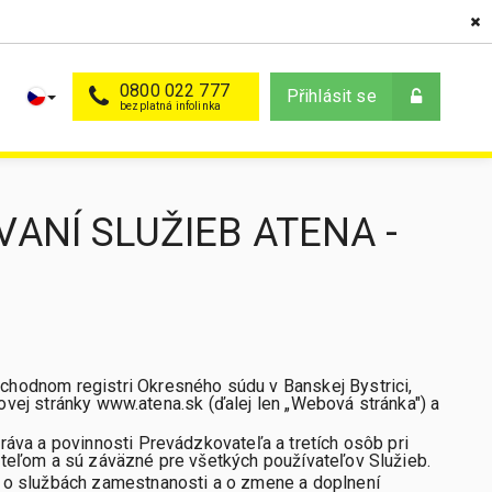
0800 022 777
Přihlásit se
NÍ SLUŽIEB ATENA -
hodnom registri Okresného súdu v Banskej Bystrici,
ovej stránky www.atena.sk (ďalej len „Webová stránka") a
áva a povinnosti Prevádzkovateľa a tretích osôb pri
teľom a sú záväzné pre všetkých používateľov Služieb.
 o službách zamestnanosti a o zmene a doplnení