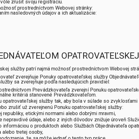
ôle zrušiť svoju registráciu.
ožnosť prostredníctvom Webovej stránky:
ním nasledovných údajov a ich aktualizácie:
JEDNÁVATEĽOM OPATROVATEĽSKEJ
kej služby patrí najmä možnosť prostredníctvom Webovej strá
vateľ zverejňuje Ponuky opatrovateľskej služby Objednávateľov
užby sa zverejňuje podľa nasledujúcich pravidiel:
ostredníctvom Prevádzkovateľa zverejní Ponuku opatrovateľske
málne kritériá stanovené Prevádzkovateľom.
u opatrovateľskej služby tak, aby bola v súlade so zvyklosťam
ebo zrušiť už zverejnenú Ponuku opatrovateľskej služby:
j republiky, etickými normami alebo dobrými mravmi,
je nepravdivé údaje, alebo z iných dôvodov znižuje úroveň Slu
nformáciou o produktoch alebo Službách Objednávateľa opatro
alebo tretej osoby,
 podozrenie, že sa môže jednať o tento typ práce,