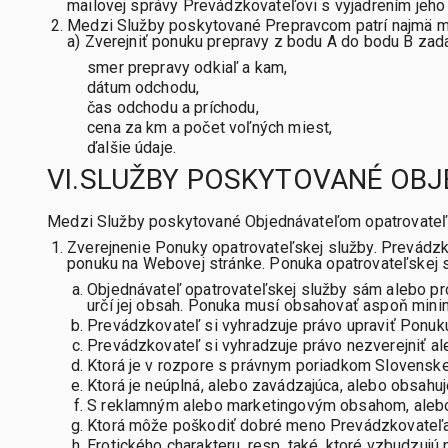
mailovej správy Prevádzkovateľovi s vyjadrením jeho v
Medzi Služby poskytované Prepravcom patrí najmä m
a) Zverejniť ponuku prepravy z bodu A do bodu B zada
smer prepravy odkiaľ a kam,
dátum odchodu,
čas odchodu a príchodu,
cena za km a počet voľných miest,
ďalšie údaje.
VI.SLUŽBY POSKYTOVANÉ OB
Medzi Služby poskytované Objednávateľom opatrovateľs
Zverejnenie Ponuky opatrovateľskej služby. Prevádzko
ponuku na Webovej stránke. Ponuka opatrovateľskej sl
Objednávateľ opatrovateľskej služby sám alebo pr
určí jej obsah. Ponuka musí obsahovať aspoň mini
Prevádzkovateľ si vyhradzuje právo upraviť Ponuk
Prevádzkovateľ si vyhradzuje právo nezverejniť al
Ktorá je v rozpore s právnym poriadkom Slovenske
Ktorá je neúplná, alebo zavádzajúca, alebo obsahu
S reklamným alebo marketingovým obsahom, alebo i
Ktorá môže poškodiť dobré meno Prevádzkovateľa 
Erotického charakteru, resp. také, ktoré vzbudzujú