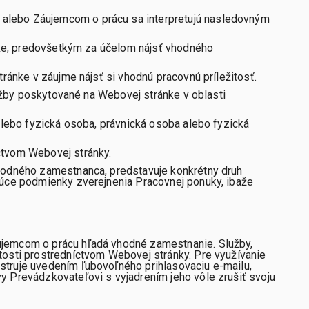
alebo Záujemcom o prácu sa interpretujú nasledovným
nke; predovšetkým za účelom nájsť vhodného
ránke v záujme nájsť si vhodnú pracovnú príležitosť.
lužby poskytované na Webovej stránke v oblasti
alebo fyzická osoba, právnická osoba alebo fyzická
ctvom Webovej stránky.
hodného zamestnanca, predstavuje konkrétny druh
júce podmienky zverejnenia Pracovnej ponuky, ibaže
áujemcom o prácu hľadá vhodné zamestnanie. Služby,
tosti prostredníctvom Webovej stránky. Pre využívanie
struje uvedením ľubovoľného prihlasovaciu e-mailu,
y Prevádzkovateľovi s vyjadrením jeho vôle zrušiť svoju