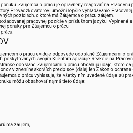
 ponuku. Záujemca o prácu je oprávnený reagovať na Pracovnú 
, ktorý Prevádzkovateľovi umožní lepšie vyhľadávanie Pracovnej
covných pozíciách, o ktoré má Záujemca o prácu záujem.
m požadovanej pracovnej pozície v príslušnom jazyku. Vyplnené
nej ponuky pre Záujemcu o prácu.
prácu.
OV
jemcom o prácu eviduje odpovede odoslané Záujemcami o prácu
eb poskytovaných svojim Klientom spracuje Reakcie na Pracovn
tránke odoslané Záujemcami o prácu obsahujú údaje, ktoré sa 
konov v znení neskorších predpisov (ďalej len Zákon o ochran
ujemca o prácu vyhlasuje, že všetky ním uvedené údaje sú pra
onuku môžu obsahovať najmä tieto údaje:
torú má záujem,