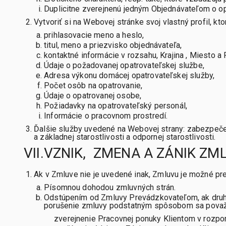
Duplicitne zverejnenú jedným Objednávateľom o op
Vytvoriť si na Webovej stránke svoj vlastný profil, 
prihlasovacie meno a heslo,
titul, meno a priezvisko objednávateľa,
kontaktné informácie v rozsahu, Krajina , Miesto a P
Údaje o požadovanej opatrovateľskej službe,
Adresa výkonu domácej opatrovateľskej služby,
Počet osôb na opatrovanie,
Údaje o opatrovanej osobe,
Požiadavky na opatrovateľský personál,
Informácie o pracovnom prostredí.
Ďalšie služby uvedené na Webovej strany: zabezpeče
a základnej starostlivosti a odpornej starostlivosti.
VII.VZNIK, ZMENA A ZÁNIK Z
Ak v Zmluve nie je uvedené inak, Zmluvu je možné pred
Písomnou dohodou zmluvných strán.
Odstúpením od Zmluvy Prevádzkovateľom, ak druhá
porušenie zmluvy podstatným spôsobom sa považ
zverejnenie Pracovnej ponuky Klientom v rozpo