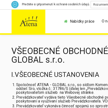
Přečtěte si připomenutí k ochraně osobních údajů.
Rozumie
O n
Nabídky práce
VŠEOBECNÉ OBCHODNÉ 
GLOBAL s.r.o.
I.VŠEOBECNÉ USTANOVENIA
Spoločnosť ATENA - GLOBAL s.r.o., so sídlom Komens
oddiel: Sro, vložka č.: 31786/S (ďalej len „Prevádzk
poskytovateľom služieb na Webovej stránke.
Prevádzkovateľ vydáva tieto Všeobecné obchodné podm
poskytovaní a využívaní služieb Prevádzkovateľa. V
Prevádzkovateľ vykonáva činnosť spojenú so sprostr