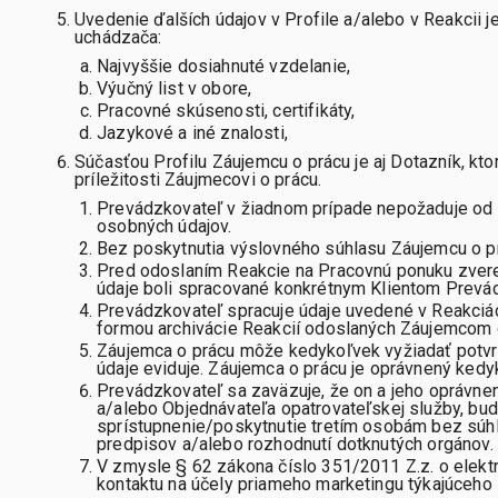
Uvedenie ďalších údajov v Profile a/alebo v Reakcii 
uchádzača:
Najvyššie dosiahnuté vzdelanie,
Výučný list v obore,
Pracovné skúsenosti, certifikáty,
Jazykové a iné znalosti,
Súčasťou Profilu Záujemcu o prácu je aj Dotazník, kt
príležitosti Záujmecovi o prácu.
Prevádzkovateľ v žiadnom prípade nepožaduje od Z
osobných údajov.
Bez poskytnutia výslovného súhlasu Záujemcu o pr
Pred odoslaním Reakcie na Pracovnú ponuku zvere
údaje boli spracované konkrétnym Klientom Prevád
Prevádzkovateľ spracuje údaje uvedené v Reakciác
formou archivácie Reakcií odoslaných Záujemcom 
Záujemca o prácu môže kedykoľvek vyžiadať potvrd
údaje eviduje. Záujemca o prácu je oprávnený kedy
Prevádzkovateľ sa zaväzuje, že on a jeho oprávnen
a/alebo Objednávateľa opatrovateľskej služby, bud
sprístupnenie/poskytnutie tretím osobám bez súhl
predpisov a/alebo rozhodnutí dotknutých orgánov.
V zmysle § 62 zákona číslo 351/2011 Z.z. o elekt
kontaktu na účely priameho marketingu týkajúceho 