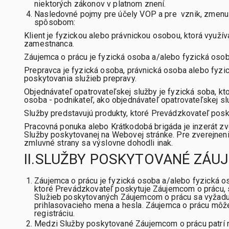
niektorých zákonov v platnom znení.
Nasledovné pojmy pre účely VOP a pre vznik, zmenu
spôsobom:
Klient
je fyzickou alebo právnickou osobou, ktorá využí
zamestnanca.
Záujemca o prácu
je fyzická osoba a/alebo fyzická osoba
Prepravca
je fyzická osoba, právnická osoba alebo fyzic
poskytovania služieb prepravy.
Objednávateľ opatrovateľskej služby
je fyzická soba, kt
osoba - podnikateľ, ako objednávateľ opatrovateľskej s
Služby
predstavujú produkty, ktoré Prevádzkovateľ pos
Pracovná ponuka alebo Krátkodobá brigáda
je inzerát z
Služby poskytovanej na Webovej stránke. Pre zverejnen
zmluvné strany sa výslovne dohodli inak.
II.SLUŽBY POSKYTOVANÉ ZÁU
Záujemca o prácu je fyzická osoba a/alebo fyzická 
ktoré Prevádzkovateľ poskytuje Záujemcom o prácu, sú
Služieb poskytovaných Záujemcom o prácu sa vyžaduje
prihlasovacieho mena a hesla. Záujemca o prácu môže 
registráciu.
Medzi Služby poskytované Záujemcom o prácu patrí 