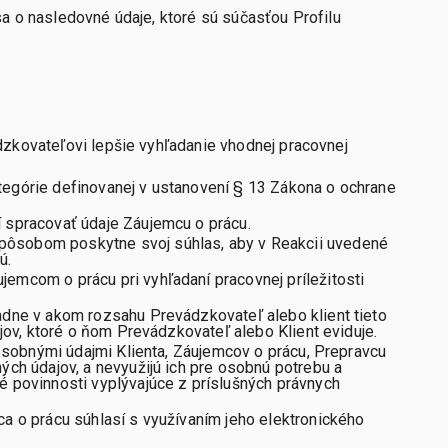
a o nasledovné údaje, ktoré sú súčasťou Profilu
dzkovateľovi lepšie vyhľadanie vhodnej pracovnej
egórie definovanej v ustanovení § 13 Zákona o ochrane
 spracovať údaje Záujemcu o prácu.
pôsobom poskytne svoj súhlas, aby v Reakcii uvedené
tú.
emcom o prácu pri vyhľadaní pracovnej príležitosti
adne v akom rozsahu Prevádzkovateľ alebo klient tieto
jov, ktoré o ňom Prevádzkovateľ alebo Klient eviduje.
 osobnými údajmi Klienta, Záujemcov o prácu, Prepravcu
ch údajov, a nevyužijú ich pre osobnú potrebu a
 povinnosti vyplývajúce z príslušných právnych
a o prácu súhlasí s využívaním jeho elektronického