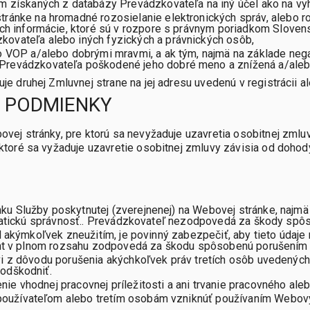
om získaných z databázy Prevádzkovateľa na iný účel ako na 
ránke na hromadné rozosielanie elektronických správ, alebo r
ich informácie, ktoré sú v rozpore s právnym poriadkom Sloven
ovateľa alebo iných fyzických a právnických osôb,
to VOP a/alebo dobrými mravmi, a ak tým, najmä na základe ne
Prevádzkovateľa poškodené jeho dobré meno a znížená a/alebo
 druhej Zmluvnej strane na jej adresu uvedenú v registrácii a
NÉ PODMIENKY
j stránky, pre ktorú sa nevyžaduje uzavretia osobitnej zmluv
oré sa vyžaduje uzavretie osobitnej zmluvy závisia od dohody 
 Služby poskytnutej (zverejnenej) na Webovej stránke, najmä za 
ramatickú správnosť.. Prevádzkovateľ nezodpovedá za škody sp
ed akýmkoľvek zneužitím, je povinný zabezpečiť, aby tieto údaj
ient v plnom rozsahu zodpovedá za škodu spôsobenú porušením t
vi z dôvodu porušenia akýchkoľvek práv tretích osôb uvedenýc
 odškodniť.
ie vhodnej pracovnej príležitosti a ani trvanie pracovného al
užívateľom alebo tretím osobám vzniknúť používaním Webových