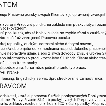
ENTOM
ňuje Pracovné ponuky svojich Klientov a je oprávnený zverejni
 zverejní Pracovnú ponuku, na základe ním poskytnutých požiad
evádzkovateľom.
vnú ponuku tak, aby tá bola v súlade so zvyklosťami a zaužíva
ebo zrušiť už zverejnenú Pracovnú ponuku:
skej republiky, etickými normami alebo dobrými mravmi,
ráce a/alebo prijatie do zamestnania resp. obdobného pracovné
ahuje nepravdivé údaje, alebo z iných dôvodov znižuje úroveň 
o informáciou o produktochalebo Službách Klienta alebo tret
ľa alebo tretej osoby,
ujú podozrenie, že sa môže jednať o tento typ práce,
vej stránke.
 leasing, Brigádnický servis, Sprostredkovanie zamestnanca.
PRAVCOM
 podnikateľ, ktorá si pomocou Služieb poskytovaných Poskyto
atne. Pre využívanie Služieb poskytovaných Prepravcovi sa vy
ailu, prihlasovacieho mena, hesla, IČO a čísla poistky. Preprav