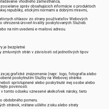
vyhľadávanie vhodného zamestnanca,
ozosielanie správ obsahujúcich informácie o produktoch
skej republiky, etickými normami a dobrými mravmi,
gatívnych ohlasov zo strany používateľov Webových
 ohrozená úroveň kvality poskytovaných Služieb.
lebo na ním uvedenú e-mailovú adresu.
y je bezplatné.
zmluvných strán v závislosti od jednotlivých tipov
jej grafické znázornenie (napr.: logo, fotografia alebo
ôsobené poskytnutím Služby na Webovej stránke.
e neboli sprístupnené alebo poskytnuté inej osobe alebo
ejto povinnosti.
h v tomto odseku vznesené akékoľvek nároky, tieto
ebo obdobného pomeru.
 stránok, vrátane ušlého zisku alebo straty