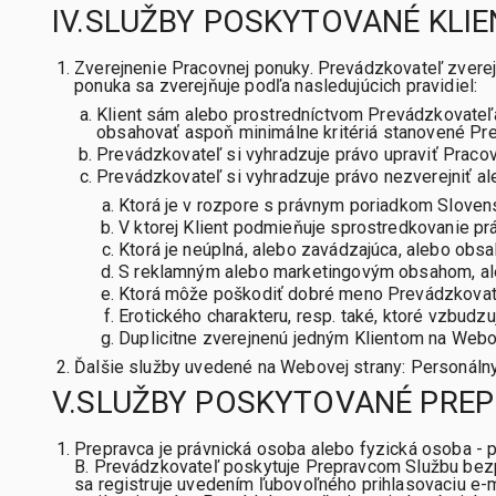
IV.SLUŽBY POSKYTOVANÉ KLI
Zverejnenie Pracovnej ponuky. Prevádzkovateľ zverej
ponuka sa zverejňuje podľa nasledujúcich pravidiel:
Klient sám alebo prostredníctvom Prevádzkovateľa
obsahovať aspoň minimálne kritériá stanovené Pr
Prevádzkovateľ si vyhradzuje právo upraviť Praco
Prevádzkovateľ si vyhradzuje právo nezverejniť al
Ktorá je v rozpore s právnym poriadkom Sloven
V ktorej Klient podmieňuje sprostredkovanie p
Ktorá je neúplná, alebo zavádzajúca, alebo obs
S reklamným alebo marketingovým obsahom, aleb
Ktorá môže poškodiť dobré meno Prevádzkovate
Erotického charakteru, resp. také, ktoré vzbudz
Duplicitne zverejnenú jedným Klientom na Webo
Ďalšie služby uvedené na Webovej strany: Personálny
V.SLUŽBY POSKYTOVANÉ PRE
Prepravca je právnická osoba alebo fyzická osoba -
B. Prevádzkovateľ poskytuje Prepravcom Službu bezpl
sa registruje uvedením ľubovoľného prihlasovaciu e-m