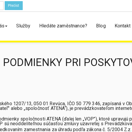
m
Přečíst
ás
Služby
Hledáte zaměstnance?
Blog
Kontakt
PODMIENKY PRI POSKYTOVA
kého 1207/13, 050 01 Revúca, IČO 50 779 346, zapísaná v Obc
ovateľ" alebo „spoločnosť ATENA“), je prevádzkovateľom internet
ienky spoločnosti ATENA (ďalej len „VOP"), ktoré upravujú pr
OP sú neoddeliteľnou súčasťou zmluvy uzavretej s Prevádzkova
edkovaním zamestnania za úhradu podľa zákona č. 5/2004 Z.z.