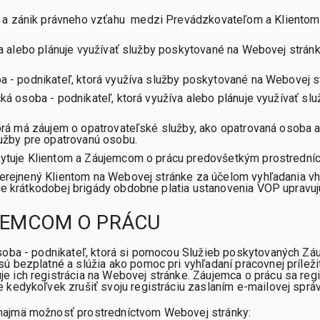
 a zánik právneho vzťahu medzi Prevádzkovateľom a Klientom 
va alebo plánuje využívať služby poskytované na Webovej strá
 - podnikateľ, ktorá využíva služby poskytované na Webovej st
ká osoba - podnikateľ, ktorá využíva alebo plánuje využívať s
orá má záujem o opatrovateľské služby, ako opatrovaná osoba 
lužby pre opatrovanú osobu.
kytuje Klientom a Záujemcom o prácu predovšetkým prostrední
verejnený Klientom na Webovej stránke za účelom vyhľadania v
ie krátkodobej brigády obdobne platia ustanovenia VOP upravu
JEMCOM O PRÁCU
osoba - podnikateľ, ktorá si pomocou Služieb poskytovaných Z
 bezplatné a slúžia ako pomoc pri vyhľadaní pracovnej príleži
 ich registrácia na Webovej stránke. Záujemca o prácu sa regi
kedykoľvek zrušiť svoju registráciu zaslaním e-mailovej správ
najmä možnosť prostredníctvom Webovej stránky: