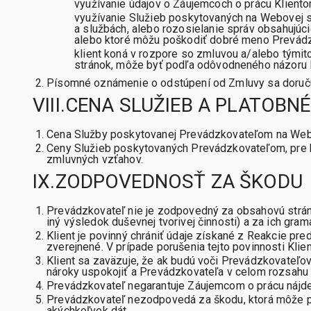
využívanie údajov o Záujemcoch o prácu Klient
využívanie Služieb poskytovaných na Webovej st
a službách, alebo rozosielanie správ obsahujúc
alebo ktoré môžu poškodiť dobré meno Prevádzk
klient koná v rozpore so zmluvou a/alebo tými
stránok, môže byť podľa odôvodneného názoru 
Písomné oznámenie o odstúpení od Zmluvy sa doručuje
VIII.CENA SLUŽIEB A PLATOB
Cena Služby poskytovanej Prevádzkovateľom na Webove
Ceny Služieb poskytovaných Prevádzkovateľom, pre kt
zmluvných vzťahov.
IX.ZODPOVEDNOSŤ ZA ŠKODU
Prevádzkovateľ nie je zodpovedný za obsahovú stránku
iný výsledok duševnej tvorivej činnosti) a za ich g
Klient je povinný chrániť údaje získané z Reakcie pr
zverejnené. V prípade porušenia tejto povinnosti Kl
Klient sa zaväzuje, že ak budú voči Prevádzkovateľo
nároky uspokojiť a Prevádzkovateľa v celom rozsahu
Prevádzkovateľ negarantuje Záujemcom o prácu nájden
Prevádzkovateľ nezodpovedá za škodu, ktorá môže po
akýchkoľvek dát.