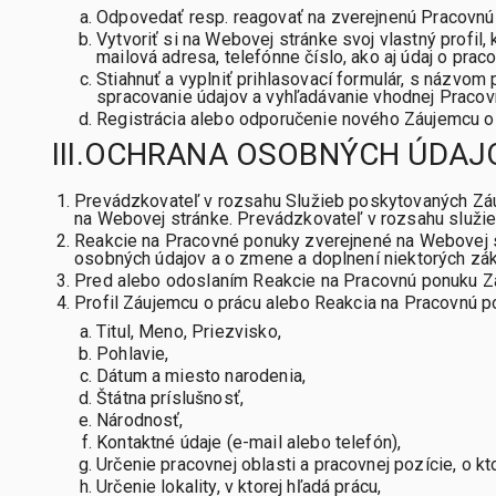
Odpovedať resp. reagovať na zverejnenú Pracovnú
Vytvoriť si na Webovej stránke svoj vlastný profil
mailová adresa, telefónne číslo, ako aj údaj o pra
Stiahnuť a vyplniť prihlasovací formulár, s názvo
spracovanie údajov a vyhľadávanie vhodnej Pracov
Registrácia alebo odporučenie nového Záujemcu o 
III.OCHRANA OSOBNÝCH ÚDAJ
Prevádzkovateľ v rozsahu Služieb poskytovaných Záu
na Webovej stránke. Prevádzkovateľ v rozsahu služi
Reakcie na Pracovné ponuky zverejnené na Webovej s
osobných údajov a o zmene a doplnení niektorých zá
Pred alebo odoslaním Reakcie na Pracovnú ponuku Zá
Profil Záujemcu o prácu alebo Reakcia na Pracovnú p
Titul, Meno, Priezvisko,
Pohlavie,
Dátum a miesto narodenia,
Štátna príslušnosť,
Národnosť,
Kontaktné údaje (e-mail alebo telefón),
Určenie pracovnej oblasti a pracovnej pozície, o k
Určenie lokality, v ktorej hľadá prácu,