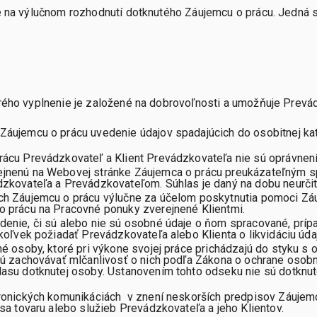
je na výlučnom rozhodnutí dotknutého Záujemcu o prácu. Jedná s
orého vyplnenie je založené na dobrovoľnosti a umožňuje Prevá
áujemcu o prácu uvedenie údajov spadajúcich do osobitnej kat
ácu Prevádzkovateľ a Klient Prevádzkovateľa nie sú oprávnení
jnenú na Webovej stránke Záujemca o prácu preukázateľným s
zkovateľa a Prevádzkovateľom. Súhlas je daný na dobu neurči
h Záujemcu o prácu výlučne za účelom poskytnutia pomoci Záuj
o prácu na Pracovné ponuky zverejnené Klientmi.
enie, či sú alebo nie sú osobné údaje o ňom spracované, príp
koľvek požiadať Prevádzkovateľa alebo Klienta o likvidáciu úda
é osoby, ktoré pri výkone svojej práce prichádzajú do styku s
ú zachovávať mlčanlivosť o nich podľa Zákona o ochrane osobný
asu dotknutej osoby. Ustanovením tohto odseku nie sú dotknuté
ronických komunikáciách v znení neskorších predpisov Záujemc
sa tovaru alebo služieb Prevádzkovateľa a jeho Klientov.