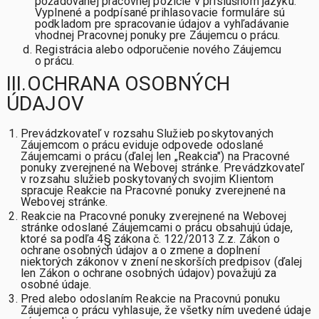
požadovanej pracovnej pozície v príslušnom jazyku.
Vyplnené a podpísané prihlasovacie formuláre sú
podkladom pre spracovanie údajov a vyhľadávanie
vhodnej Pracovnej ponuky pre Záujemcu o prácu.
Registrácia alebo odporučenie nového Záujemcu
o prácu.
III.OCHRANA OSOBNÝCH
ÚDAJOV
Prevádzkovateľ v rozsahu Služieb poskytovaných
Záujemcom o prácu eviduje odpovede odoslané
Záujemcami o prácu (ďalej len „Reakcia") na Pracovné
ponuky zverejnené na Webovej stránke. Prevádzkovateľ
v rozsahu služieb poskytovaných svojim Klientom
spracuje Reakcie na Pracovné ponuky zverejnené na
Webovej stránke.
Reakcie na Pracovné ponuky zverejnené na Webovej
stránke odoslané Záujemcami o prácu obsahujú údaje,
ktoré sa podľa 4§ zákona č. 122/2013 Z.z. Zákon o
ochrane osobných údajov a o zmene a doplnení
niektorých zákonov v znení neskorších predpisov (ďalej
len Zákon o ochrane osobných údajov) považujú za
osobné údaje.
Pred alebo odoslaním Reakcie na Pracovnú ponuku
Záujemca o prácu vyhlasuje, že všetky ním uvedené údaje