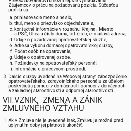
Prevádzkovateľovi umožní lepšie vyhľadávanie
Záujemcov o prácu na požadovanú pozíciu. Súčasťou
profilu sú:
prihlasovacie meno a heslo,
titul, meno a priezvisko objednávateľa,
kontaktné informácie v rozsahu, Krajina , Miesto
a PSČ, Ulica a číslo domu, tel. číslo, e-mailová adresa,
Údaje o požadovanej opatrovateľskej službe,
Adresa výkonu domácej opatrovateľskej služby,
Počet osôb na opatrovanie,
Údaje o opatrovanej osobe,
Požiadavky na opatrovateľský personál,
Informácie o pracovnom prostredí.
Ďalšie služby uvedené na Webovej strany: zabezpečenie
opatrovateľského, zdravotníckeho personálu za účelom
poskytnutia pomoci v domácnosti, pomoci v domácnosti
a základnej starostlivosti a odpornej starostlivosti.
VII.VZNIK, ZMENA A ZÁNIK
ZMLUVNÉHO VZŤAHU
Ak v Zmluve nie je uvedené inak, Zmluvu je možné pred
uplynutím doby jej platnosti ukončiť: