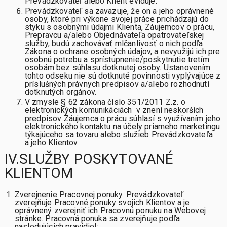
Prevádzkovateľ alebo Klient eviduje.
Prevádzkovateľ sa zaväzuje, že on a jeho oprávnené
osoby, ktoré pri výkone svojej práce prichádzajú do
styku s osobnými údajmi Klienta, Záujemcov o prácu,
Prepravcu a/alebo Objednávateľa opatrovateľskej
služby, budú zachovávať mlčanlivosť o nich podľa
Zákona o ochrane osobných údajov, a nevyužijú ich pre
osobnú potrebu a sprístupnenie/poskytnutie tretím
osobám bez súhlasu dotknutej osoby. Ustanovením
tohto odseku nie sú dotknuté povinnosti vyplývajúce z
príslušných právnych predpisov a/alebo rozhodnutí
dotknutých orgánov.
V zmysle § 62 zákona číslo 351/2011 Z.z. o
elektronických komunikáciách v znení neskorších
predpisov Záujemca o prácu súhlasí s využívaním jeho
elektronického kontaktu na účely priameho marketingu
týkajúceho sa tovaru alebo služieb Prevádzkovateľa
a jeho Klientov.
IV.SLUŽBY POSKYTOVANÉ
KLIENTOM
Zverejnenie Pracovnej ponuky. Prevádzkovateľ
zverejňuje Pracovné ponuky svojich Klientov a je
oprávnený zverejniť ich Pracovnú ponuku na Webovej
stránke. Pracovná ponuka sa zverejňuje podľa
nasledujúcich pravidiel: