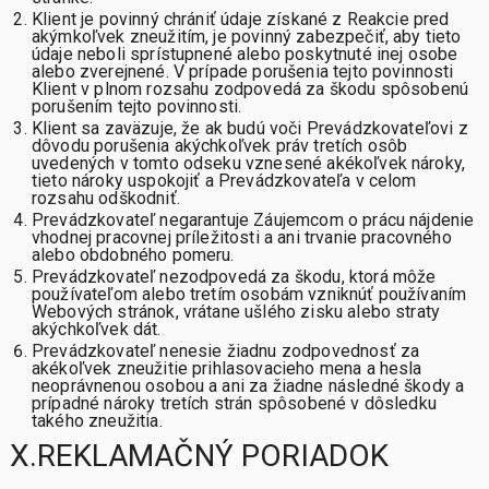
Klient je povinný chrániť údaje získané z Reakcie pred
akýmkoľvek zneužitím, je povinný zabezpečiť, aby tieto
údaje neboli sprístupnené alebo poskytnuté inej osobe
alebo zverejnené. V prípade porušenia tejto povinnosti
Klient v plnom rozsahu zodpovedá za škodu spôsobenú
porušením tejto povinnosti.
Klient sa zaväzuje, že ak budú voči Prevádzkovateľovi z
dôvodu porušenia akýchkoľvek práv tretích osôb
uvedených v tomto odseku vznesené akékoľvek nároky,
tieto nároky uspokojiť a Prevádzkovateľa v celom
rozsahu odškodniť.
Prevádzkovateľ negarantuje Záujemcom o prácu nájdenie
vhodnej pracovnej príležitosti a ani trvanie pracovného
alebo obdobného pomeru.
Prevádzkovateľ nezodpovedá za škodu, ktorá môže
používateľom alebo tretím osobám vzniknúť používaním
Webových stránok, vrátane ušlého zisku alebo straty
akýchkoľvek dát.
Prevádzkovateľ nenesie žiadnu zodpovednosť za
akékoľvek zneužitie prihlasovacieho mena a hesla
neoprávnenou osobou a ani za žiadne následné škody a
prípadné nároky tretích strán spôsobené v dôsledku
takého zneužitia.
X.REKLAMAČNÝ PORIADOK