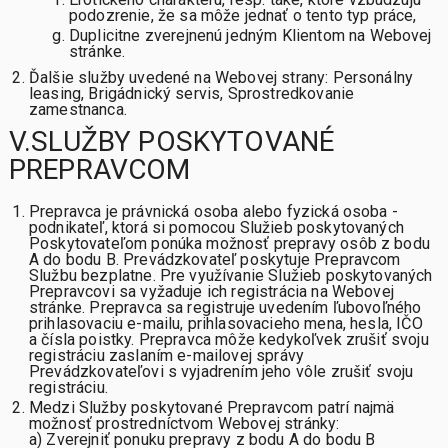
podozrenie, že sa môže jednať o tento typ práce,
Duplicitne zverejnenú jedným Klientom na Webovej
stránke.
Ďalšie služby uvedené na Webovej strany: Personálny
leasing, Brigádnický servis, Sprostredkovanie
zamestnanca.
V.SLUŽBY POSKYTOVANÉ
PREPRAVCOM
Prepravca je právnická osoba alebo fyzická osoba -
podnikateľ, ktorá si pomocou Služieb poskytovaných
Poskytovateľom ponúka možnosť prepravy osôb z bodu
A do bodu B. Prevádzkovateľ poskytuje Prepravcom
Službu bezplatne. Pre využívanie Služieb poskytovaných
Prepravcovi sa vyžaduje ich registrácia na Webovej
stránke. Prepravca sa registruje uvedením ľubovoľného
prihlasovaciu e-mailu, prihlasovacieho mena, hesla, IČO
a čísla poistky. Prepravca môže kedykoľvek zrušiť svoju
registráciu zaslaním e-mailovej správy
Prevádzkovateľovi s vyjadrením jeho vôle zrušiť svoju
registráciu.
Medzi Služby poskytované Prepravcom patrí najmä
možnosť prostredníctvom Webovej stránky:
a) Zverejniť ponuku prepravy z bodu A do bodu B