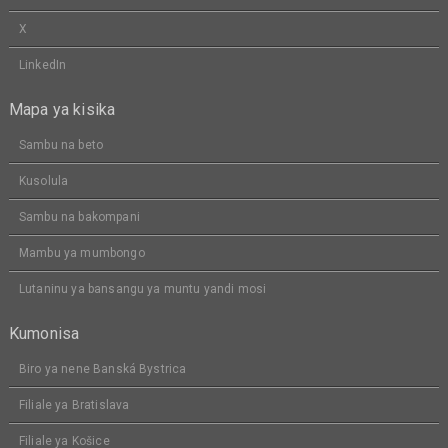
X
LinkedIn
Mapa ya kisika
Sambu na beto
Kusolula
Sambu na bakompani
Mambu ya mumbongo
Lutaninu ya bansangu ya muntu yandi mosi
Kumonisa
Biro ya nene Banská Bystrica
Filiale ya Bratislava
Filiale ya Košice