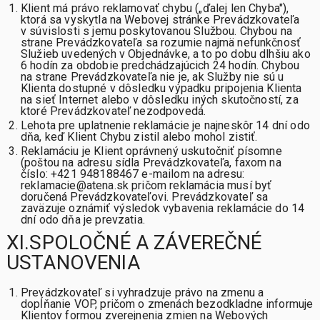
Klient má právo reklamovať chybu („ďalej len Chyba"),
ktorá sa vyskytla na Webovej stránke Prevádzkovateľa
v súvislosti s jemu poskytovanou Službou. Chybou na
strane Prevádzkovateľa sa rozumie najmä nefunkčnosť
Služieb uvedených v Objednávke, a to po dobu dlhšiu ako
6 hodín za obdobie predchádzajúcich 24 hodín. Chybou
na strane Prevádzkovateľa nie je, ak Služby nie sú u
Klienta dostupné v dôsledku výpadku pripojenia Klienta
na sieť Internet alebo v dôsledku iných skutočností, za
ktoré Prevádzkovateľ nezodpovedá.
Lehota pre uplatnenie reklamácie je najneskôr 14 dní odo
dňa, keď Klient Chybu zistil alebo mohol zistiť.
Reklamáciu je Klient oprávnený uskutočniť písomne
(poštou na adresu sídla Prevádzkovateľa, faxom na
číslo: +421 948188467 e-mailom na adresu:
reklamacie@atena.sk pričom reklamácia musí byť
doručená Prevádzkovateľovi. Prevádzkovateľ sa
zaväzuje oznámiť výsledok vybavenia reklamácie do 14
dní odo dňa je prevzatia.
XI.SPOLOČNÉ A ZÁVEREČNÉ
USTANOVENIA
Prevádzkovateľ si vyhradzuje právo na zmenu a
dopĺňanie VOP, pričom o zmenách bezodkladne informuje
Klientov formou zverejnenia zmien na Webových