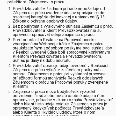
príležitosti Záujmecovi o prácu.
Prevádzkovateľ v žiadnom prípade nepožaduje od
Záujemcu o prácu uvedenie údajov spadajúcich do
osobitnej kategórie definovanej v ustanovení § 13
Zákona o ochrane osobných údajov.
Bez poskytnutia výslovného súhlasu Záujemcu o prácu
Prevádzkovateľ a Klient Prevádzkovateľa nie sú
oprávnení spracovať údaje Záujemcu o prácu.
Pred odoslaním Reakcie na Pracovnú ponuku
zverejnenú na Webovej stránke Záujemca o prácu
preukázateľným spôsobom poskytne svoj súhlas, aby
v Reakcii uvedené údaje boli spracované konkrétnym
Klientom Prevádzkovateľa a Prevádzkovateľom.
Súhlas je daný na dobu neurčitú.
Prevádzkovateľ spracuje údaje uvedené v Reakciách
Záujemcu o prácu výlučne za účelom poskytnutia
pomoci Záujemcom o prácu pri vyhľadaní pracovnej
príležitosti formou archivácie Reakcií odoslaných
Záujemcom o prácu na Pracovné ponuky zverejnené
Klientmi.
Záujemca o prácu môže kedykoľvek vyžiadať
potvrdenie, či sú alebo nie sú osobné údaje o ňom
spracované, prípadne v akom rozsahu Prevádzkovateľ
alebo klient tieto údaje eviduje. Záujemca o prácu je
oprávnený kedykoľvek požiadať Prevádzkovateľa
alebo Klienta o likvidáciu údajov, ktoré o ňom