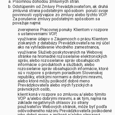
Písomnou dohodou zmluvných strán.
Odstúpením od Zmluvy Prevádzkovateľom, ak druhá
zmluvná strana podstatným spôsobom poruší svoje
povinnosti vyplývajúce zo zmluvy alebo týchto VOP.
Za porušenie zmluvy podstatným spôsobom sa
považuje najmä:
zverejnenie Pracovnej ponuky Klientom v rozpore
s ustanoveniami VOP,
využívanie údajov o Záujemcoch o prácu Klientom
získaných z databázy Prevádzkovateľa na iný účel
ako na vyhľadávanie vhodného zamestnanca,
využívanie Služieb poskytovaných na Webovej
stránke na hromadné rozosielanie elektronických
správ, alebo rozosielanie správ obsahujúcich
informácie o produktoch a službách, alebo
rozosielanie správ obsahujúcich informácie, ktoré
sú v rozpore s právnym poriadkom Slovenskej
republiky, etickými normami a dobrými mravmi,
alebo ktoré môžu poškodiť dobré meno
Prevádzkovateľa alebo iných fyzických a
právnických osôb,
klient koná v rozpore so zmluvou a/alebo týmito
VOP a/alebo dobrými mravmi, a ak tým, najmä na
základe negatívnych ohlasov zo strany
používateľov Webových stránok, môže byť podľa
odôvodneného názoru Prevádzkovateľa poškodené
jeho dobré meno a znížená a/alebo ohrozená