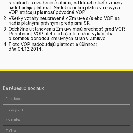
stránkach s uvedením dátumu, od ktorého tieto zmeny
nadobúdajú platnosť. Nadobudnutím platnosti nových
VOP strácajú platnosť pôvodné VOP.
Všetky vzťahy neupravené v Zmluve a/alebo VOP sa
riadia platnými právnymi predpismi SR.
Odchýlne ustanovenia Zmluvy majú prednosť pred VOP.
Pôsobnosť VOP alebo ich časti možno vylúčiť iba
písomnou dohodou Zmluvných strán v Zmluve.
Tieto VOP nadobúdajú platnosť a účinnosť
dňa 04.12.2014 .
Ba réseaux sociaux
Facebook
Instagram
YouTube
TikTok