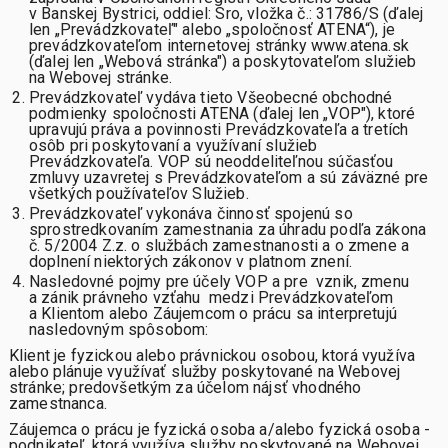
v Banskej Bystrici, oddiel: Sro, vložka č.: 31786/S (ďalej
len „Prevádzkovateľ" alebo „spoločnosť ATENA“), je
prevádzkovateľom internetovej stránky www.atena.sk
(ďalej len „Webová stránka") a poskytovateľom služieb
na Webovej stránke.
Prevádzkovateľ vydáva tieto Všeobecné obchodné
podmienky spoločnosti ATENA (ďalej len „VOP"), ktoré
upravujú práva a povinnosti Prevádzkovateľa a tretích
osôb pri poskytovaní a využívaní služieb
Prevádzkovateľa. VOP sú neoddeliteľnou súčasťou
zmluvy uzavretej s Prevádzkovateľom a sú záväzné pre
všetkých používateľov Služieb.
Prevádzkovateľ vykonáva činnosť spojenú so
sprostredkovaním zamestnania za úhradu podľa zákona
č. 5/2004 Z.z. o službách zamestnanosti a o zmene a
doplnení niektorých zákonov v platnom znení.
Nasledovné pojmy pre účely VOP a pre vznik, zmenu
a zánik právneho vzťahu medzi Prevádzkovateľom
a Klientom alebo Záujemcom o prácu sa interpretujú
nasledovným spôsobom:
Klient
je fyzickou alebo právnickou osobou, ktorá využíva
alebo plánuje využívať služby poskytované na Webovej
stránke; predovšetkým za účelom nájsť vhodného
zamestnanca.
Záujemca o prácu
je fyzická osoba a/alebo fyzická osoba -
podnikateľ, ktorá využíva služby poskytované na Webovej