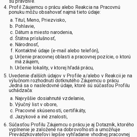
sú pravdivé.
Profil Záujemcu o prácu alebo Reakcia na Pracovnú
ponuku môžu obsahovať najmä tieto údaje:
Titul, Meno, Priezvisko,
Pohlavie,
Dátum a miesto narodenia,
Štátna príslušnosť,
Národnosť,
Kontaktné údaje (e-mail alebo telefón),
Určenie pracovnej oblasti a pracovnej pozície, o ktorú
má záujem,
Určenie lokality, v ktorej hľadá prácu,
Uvedenie ďalších údajov v Profile a/alebo v Reakcii je na
výlučnom rozhodnutí dotknutého Záujemcu o prácu.
Jedná sa o nasledovné údaje, ktoré sú súčasťou Profilu
uchádzača:
Najvyššie dosiahnuté vzdelanie,
Výučný list v obore,
Pracovné skúsenosti, certifikáty,
Jazykové a iné znalosti,
Súčasťou Profilu Záujemcu o prácu je aj Dotazník, ktorého
vyplnenie je založené na dobrovoľnosti a umožňuje
Prevádzkovateľovi lepšie vyhľadanie vhodnej pracovnej