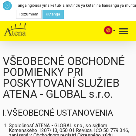
Tanga ngibusa yina ke tubila mutindu ya kutanina bansangu ya muntu
Rozumiem
Kutanga
Toggl
navig
VŠEOBECNÉ OBCHODNÉ
PODMIENKY PRI
POSKYTOVANÍ SLUŽIEB
ATENA - GLOBAL s.r.o.
I.VŠEOBECNÉ USTANOVENIA
Spoločnosť ATENA - GLOBAL s.r.o., so sídlom
Komenského 1207/13, 050 01 Revúca, IČO 50 779 346,
zapísaná v Obchodnom registri Okresného súdu