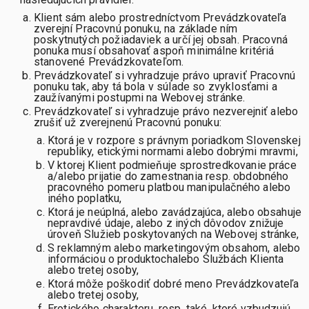
Klient sám alebo prostredníctvom Prevádzkovateľa
zverejní Pracovnú ponuku, na základe ním
poskytnutých požiadaviek a určí jej obsah. Pracovná
ponuka musí obsahovať aspoň minimálne kritériá
stanovené Prevádzkovateľom.
Prevádzkovateľ si vyhradzuje právo upraviť Pracovnú
ponuku tak, aby tá bola v súlade so zvyklosťami a
zaužívanými postupmi na Webovej stránke.
Prevádzkovateľ si vyhradzuje právo nezverejniť alebo
zrušiť už zverejnenú Pracovnú ponuku:
Ktorá je v rozpore s právnym poriadkom Slovenskej
republiky, etickými normami alebo dobrými mravmi,
V ktorej Klient podmieňuje sprostredkovanie práce
a/alebo prijatie do zamestnania resp. obdobného
pracovného pomeru platbou manipulačného alebo
iného poplatku,
Ktorá je neúplná, alebo zavádzajúca, alebo obsahuje
nepravdivé údaje, alebo z iných dôvodov znižuje
úroveň Služieb poskytovaných na Webovej stránke,
S reklamným alebo marketingovým obsahom, alebo
informáciou o produktochalebo Službách Klienta
alebo tretej osoby,
Ktorá môže poškodiť dobré meno Prevádzkovateľa
alebo tretej osoby,
Erotického charakteru, resp. také, ktoré vzbudzujú