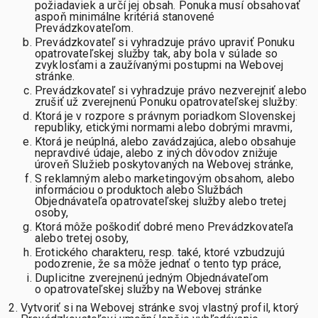
požiadaviek a určí jej obsah. Ponuka musí obsahovať
aspoň minimálne kritériá stanovené
Prevádzkovateľom.
Prevádzkovateľ si vyhradzuje právo upraviť Ponuku
opatrovateľskej služby tak, aby bola v súlade so
zvyklosťami a zaužívanými postupmi na Webovej
stránke.
Prevádzkovateľ si vyhradzuje právo nezverejniť alebo
zrušiť už zverejnenú Ponuku opatrovateľskej služby:
Ktorá je v rozpore s právnym poriadkom Slovenskej
republiky, etickými normami alebo dobrými mravmi,
Ktorá je neúplná, alebo zavádzajúca, alebo obsahuje
nepravdivé údaje, alebo z iných dôvodov znižuje
úroveň Služieb poskytovaných na Webovej stránke,
S reklamným alebo marketingovým obsahom, alebo
informáciou o produktoch alebo Službách
Objednávateľa opatrovateľskej služby alebo tretej
osoby,
Ktorá môže poškodiť dobré meno Prevádzkovateľa
alebo tretej osoby,
Erotického charakteru, resp. také, ktoré vzbudzujú
podozrenie, že sa môže jednať o tento typ práce,
Duplicitne zverejnenú jedným Objednávateľom
o opatrovateľskej služby na Webovej stránke
Vytvoriť si na Webovej stránke svoj vlastný profil, ktorý