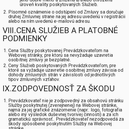
úroveň kvality poskytovaných Služieb.
Písomné oznámenie o odstúpení od Zmluvy sa doručuje
druhej Zmluvnej strane na jej adresu uvedenú v registrácii
alebo na ním uvedenú e-mailovú adresu.
VIII.CENA SLUŽIEB A PLATOBNÉ
PODMIENKY
Cena Služby poskytovanej Prevádzkovateľom na
Webovej stránky, pre ktorú sa nevyžaduje uzavretia
osobitnej zmluvy je bezplatné.
Ceny Služieb poskytovaných Prevádzkovateľom, pre
ktoré sa vyžaduje uzavretie osobitnej zmluvy závisia od
dohody zmluvných strán v závislosti od jednotlivých
tipov zmluvných vzťahov.
IX.ZODPOVEDNOSŤ ZA ŠKODU
Prevádzkovateľ nie je zodpovedný za obsahovú stránku
Služby poskytnutej (zverejnenej) na Webovej stránke,
najmä za jej grafické znázornenie (napr.: logo, fotografia
alebo iný výsledok duševnej tvorivej činnosti) a za ich
gramatickú správnosť.. Prevádzkovateľ nezodpovedá za
škody spôsobené poskytnutím Služby na Webovej
stránke.