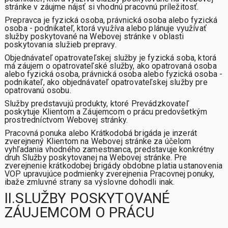
stránke v záujme nájsť si vhodnú pracovnú príležitosť.
Prepravca
je fyzická osoba, právnická osoba alebo fyzická
osoba - podnikateľ, ktorá využíva alebo plánuje využívať
služby poskytované na Webovej stránke v oblasti
poskytovania služieb prepravy.
Objednávateľ opatrovateľskej služby
je fyzická soba, ktorá
má záujem o opatrovateľské služby, ako opatrovaná osoba
alebo fyzická osoba, právnická osoba alebo fyzická osoba -
podnikateľ, ako objednávateľ opatrovateľskej služby pre
opatrovanú osobu.
Služby
predstavujú produkty, ktoré Prevádzkovateľ
poskytuje Klientom a Záujemcom o prácu predovšetkým
prostredníctvom Webovej stránky.
Pracovná ponuka alebo Krátkodobá brigáda
je inzerát
zverejnený Klientom na Webovej stránke za účelom
vyhľadania vhodného zamestnanca, predstavuje konkrétny
druh Služby poskytovanej na Webovej stránke. Pre
zverejnenie krátkodobej brigády obdobne platia ustanovenia
VOP upravujúce podmienky zverejnenia Pracovnej ponuky,
ibaže zmluvné strany sa výslovne dohodli inak.
II.SLUŽBY POSKYTOVANÉ
ZÁUJEMCOM O PRÁCU