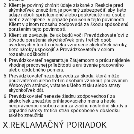
Klient je povinný chrániť údaje získané z Reakcie pred
akýmkoľvek zneužitím, je povinný zabezpečiť, aby tieto
údaje neboli sprístupnené alebo poskytnuté inej osobe
alebo zverejnené. V prípade porušenia tejto povinnosti
Klient v plnom rozsahu zodpovedá za škodu spôsobenú
porušením tejto povinnosti.
Klient sa zaväzuje, že ak budú voči Prevádzkovateľovi z
dôvodu porušenia akýchkoľvek práv tretích osôb
uvedených v tomto odseku vznesené akékoľvek nároky,
tieto nároky uspokojiť a Prevádzkovateľa v celom
rozsahu odškodniť.
Prevádzkovateľ negarantuje Záujemcom o prácu nájdenie
vhodnej pracovnej príležitosti a ani trvanie pracovného
alebo obdobného pomeru.
Prevádzkovateľ nezodpovedá za škodu, ktorá môže
používateľom alebo tretím osobám vzniknúť používaním
Webových stránok, vrátane ušlého zisku alebo straty
akýchkoľvek dát.
Prevádzkovateľ nenesie žiadnu zodpovednosť za
akékoľvek zneužitie prihlasovacieho mena a hesla
neoprávnenou osobou a ani za žiadne následné škody a
prípadné nároky tretích strán spôsobené v dôsledku
takého zneužitia.
X.REKLAMAČNÝ PORIADOK