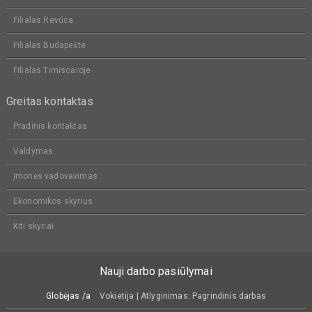
Filialas Revúca
Filialas Budapešte
Filialas Timisoaroje
Greitas kontaktas
Pradinis kontaktas
Valdymas
Įmonės vadovavimas
Ekonomikos skyrius
Kiti skyriai
Nauji darbo pasiūlymai
Globėjas /a
Vokietija | Atlyginimas: Pagrindinis darbas