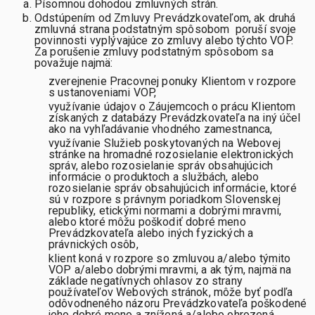
Písomnou dohodou zmluvných strán.
Odstúpením od Zmluvy Prevádzkovateľom, ak druhá
zmluvná strana podstatným spôsobom poruší svoje
povinnosti vyplývajúce zo zmluvy alebo týchto VOP.
Za porušenie zmluvy podstatným spôsobom sa
považuje najmä:
zverejnenie Pracovnej ponuky Klientom v rozpore
s ustanoveniami VOP,
využívanie údajov o Záujemcoch o prácu Klientom
získaných z databázy Prevádzkovateľa na iný účel
ako na vyhľadávanie vhodného zamestnanca,
využívanie Služieb poskytovaných na Webovej
stránke na hromadné rozosielanie elektronických
správ, alebo rozosielanie správ obsahujúcich
informácie o produktoch a službách, alebo
rozosielanie správ obsahujúcich informácie, ktoré
sú v rozpore s právnym poriadkom Slovenskej
republiky, etickými normami a dobrými mravmi,
alebo ktoré môžu poškodiť dobré meno
Prevádzkovateľa alebo iných fyzických a
právnických osôb,
klient koná v rozpore so zmluvou a/alebo týmito
VOP a/alebo dobrými mravmi, a ak tým, najmä na
základe negatívnych ohlasov zo strany
používateľov Webových stránok, môže byť podľa
odôvodneného názoru Prevádzkovateľa poškodené
jeho dobré meno a znížená a/alebo ohrozená