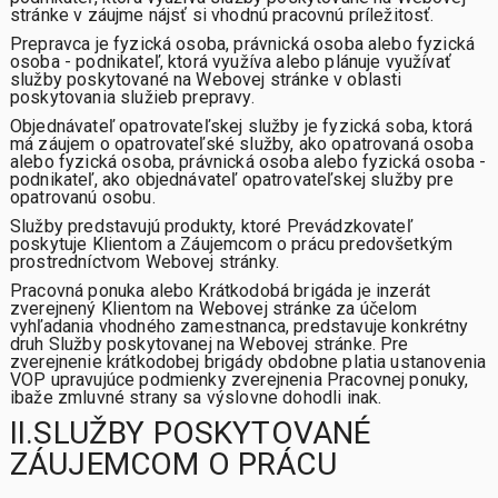
stránke v záujme nájsť si vhodnú pracovnú príležitosť.
Prepravca
je fyzická osoba, právnická osoba alebo fyzická
osoba - podnikateľ, ktorá využíva alebo plánuje využívať
služby poskytované na Webovej stránke v oblasti
poskytovania služieb prepravy.
Objednávateľ opatrovateľskej služby
je fyzická soba, ktorá
má záujem o opatrovateľské služby, ako opatrovaná osoba
alebo fyzická osoba, právnická osoba alebo fyzická osoba -
podnikateľ, ako objednávateľ opatrovateľskej služby pre
opatrovanú osobu.
Služby
predstavujú produkty, ktoré Prevádzkovateľ
poskytuje Klientom a Záujemcom o prácu predovšetkým
prostredníctvom Webovej stránky.
Pracovná ponuka alebo Krátkodobá brigáda
je inzerát
zverejnený Klientom na Webovej stránke za účelom
vyhľadania vhodného zamestnanca, predstavuje konkrétny
druh Služby poskytovanej na Webovej stránke. Pre
zverejnenie krátkodobej brigády obdobne platia ustanovenia
VOP upravujúce podmienky zverejnenia Pracovnej ponuky,
ibaže zmluvné strany sa výslovne dohodli inak.
II.SLUŽBY POSKYTOVANÉ
ZÁUJEMCOM O PRÁCU