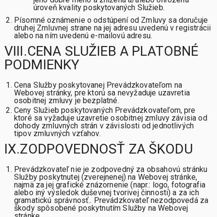
úroveň kvality poskytovaných Služieb.
Písomné oznámenie o odstúpení od Zmluvy sa doručuje
druhej Zmluvnej strane na jej adresu uvedenú v registrácii
alebo na ním uvedenú e-mailovú adresu.
VIII.CENA SLUŽIEB A PLATOBNÉ
PODMIENKY
Cena Služby poskytovanej Prevádzkovateľom na
Webovej stránky, pre ktorú sa nevyžaduje uzavretia
osobitnej zmluvy je bezplatné.
Ceny Služieb poskytovaných Prevádzkovateľom, pre
ktoré sa vyžaduje uzavretie osobitnej zmluvy závisia od
dohody zmluvných strán v závislosti od jednotlivých
tipov zmluvných vzťahov.
IX.ZODPOVEDNOSŤ ZA ŠKODU
Prevádzkovateľ nie je zodpovedný za obsahovú stránku
Služby poskytnutej (zverejnenej) na Webovej stránke,
najmä za jej grafické znázornenie (napr.: logo, fotografia
alebo iný výsledok duševnej tvorivej činnosti) a za ich
gramatickú správnosť.. Prevádzkovateľ nezodpovedá za
škody spôsobené poskytnutím Služby na Webovej
stránke.