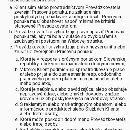
Klient sám alebo prostredníctvom Prevádzkovateľa
zverejní Pracovnú ponuku, na základe ním
poskytnutých požiadaviek a určí jej obsah. Pracovná
ponuka musí obsahovať aspoň minimálne kritériá
stanovené Prevádzkovateľom.
Prevádzkovateľ si vyhradzuje právo upraviť Pracovnú
ponuku tak, aby tá bola v súlade so zvyklosťami a
zaužívanými postupmi na Webovej stránke.
Prevádzkovateľ si vyhradzuje právo nezverejniť alebo
zrušiť už zverejnenú Pracovnú ponuku:
Ktorá je v rozpore s právnym poriadkom Slovenskej
republiky, etickými normami alebo dobrými mravmi,
V ktorej Klient podmieňuje sprostredkovanie práce
a/alebo prijatie do zamestnania resp. obdobného
pracovného pomeru platbou manipulačného alebo
iného poplatku,
Ktorá je neúplná, alebo zavádzajúca, alebo obsahuje
nepravdivé údaje, alebo z iných dôvodov znižuje
úroveň Služieb poskytovaných na Webovej stránke,
S reklamným alebo marketingovým obsahom, alebo
informáciou o produktochalebo Službách Klienta
alebo tretej osoby,
Ktorá môže poškodiť dobré meno Prevádzkovateľa
alebo tretej osoby,
Erotického charakteru, resp. také, ktoré vzbudzujú