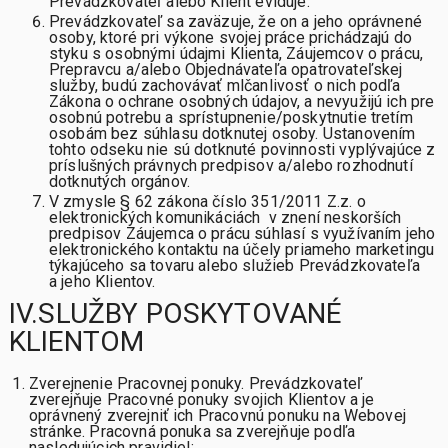
Prevádzkovateľ alebo Klient eviduje.
Prevádzkovateľ sa zaväzuje, že on a jeho oprávnené
osoby, ktoré pri výkone svojej práce prichádzajú do
styku s osobnými údajmi Klienta, Záujemcov o prácu,
Prepravcu a/alebo Objednávateľa opatrovateľskej
služby, budú zachovávať mlčanlivosť o nich podľa
Zákona o ochrane osobných údajov, a nevyužijú ich pre
osobnú potrebu a sprístupnenie/poskytnutie tretím
osobám bez súhlasu dotknutej osoby. Ustanovením
tohto odseku nie sú dotknuté povinnosti vyplývajúce z
príslušných právnych predpisov a/alebo rozhodnutí
dotknutých orgánov.
V zmysle § 62 zákona číslo 351/2011 Z.z. o
elektronických komunikáciách v znení neskorších
predpisov Záujemca o prácu súhlasí s využívaním jeho
elektronického kontaktu na účely priameho marketingu
týkajúceho sa tovaru alebo služieb Prevádzkovateľa
a jeho Klientov.
IV.SLUŽBY POSKYTOVANÉ
KLIENTOM
Zverejnenie Pracovnej ponuky. Prevádzkovateľ
zverejňuje Pracovné ponuky svojich Klientov a je
oprávnený zverejniť ich Pracovnú ponuku na Webovej
stránke. Pracovná ponuka sa zverejňuje podľa
nasledujúcich pravidiel: