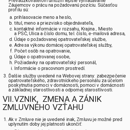
Prevádzkovateľovi umožní lepšie vyhľadávanie
Záujemcov o prácu na požadovanú pozíciu. Súčasťou
profilu sú:
prihlasovacie meno a heslo,
titul, meno a priezvisko objednávateľa,
kontaktné informácie v rozsahu, Krajina , Miesto
a PSČ, Ulica a číslo domu, tel. číslo, e-mailová adresa,
Údaje o požadovanej opatrovateľskej službe,
Adresa výkonu domácej opatrovateľskej služby,
Počet osôb na opatrovanie,
Údaje o opatrovanej osobe,
Požiadavky na opatrovateľský personál,
Informácie o pracovnom prostredí.
Ďalšie služby uvedené na Webovej strany: zabezpečenie
opatrovateľského, zdravotníckeho personálu za účelom
poskytnutia pomoci v domácnosti, pomoci v domácnosti
a základnej starostlivosti a odpornej starostlivosti.
VII.VZNIK, ZMENA A ZÁNIK
ZMLUVNÉHO VZŤAHU
Ak v Zmluve nie je uvedené inak, Zmluvu je možné pred
uplynutím doby jej platnosti ukončiť: