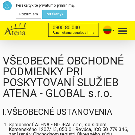
Perskaitykite privatumo priminimą.
Rozumiem
Perskaityk
0800 80 040
Toggl
nemokama pagalbos linija
navig
VŠEOBECNÉ OBCHODNÉ
PODMIENKY PRI
POSKYTOVANÍ SLUŽIEB
ATENA - GLOBAL s.r.o.
I.VŠEOBECNÉ USTANOVENIA
Spoločnosť ATENA - GLOBAL s.r.o., so sídlom
Komenského 1207/13, 050 01 Revúca, IČO 50 779 346,
zapísaná v Obchodnom registri Okresného súdu