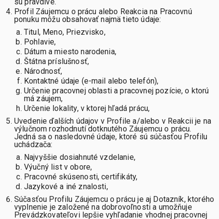
sú pravdivé.
Profil Záujemcu o prácu alebo Reakcia na Pracovnú
ponuku môžu obsahovať najmä tieto údaje:
Titul, Meno, Priezvisko,
Pohlavie,
Dátum a miesto narodenia,
Štátna príslušnosť,
Národnosť,
Kontaktné údaje (e-mail alebo telefón),
Určenie pracovnej oblasti a pracovnej pozície, o ktorú
má záujem,
Určenie lokality, v ktorej hľadá prácu,
Uvedenie ďalších údajov v Profile a/alebo v Reakcii je na
výlučnom rozhodnutí dotknutého Záujemcu o prácu.
Jedná sa o nasledovné údaje, ktoré sú súčasťou Profilu
uchádzača:
Najvyššie dosiahnuté vzdelanie,
Výučný list v obore,
Pracovné skúsenosti, certifikáty,
Jazykové a iné znalosti,
Súčasťou Profilu Záujemcu o prácu je aj Dotazník, ktorého
vyplnenie je založené na dobrovoľnosti a umožňuje
Prevádzkovateľovi lepšie vyhľadanie vhodnej pracovnej