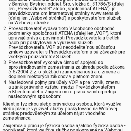
v Banskej Bystrici, oddiel: Sro, vložka č.: 31786/S (ďalej
len „Prevádzkovateľ" alebo „spoločnosť ATENA“), je
prevádzkovateľom internetovej stránky www.atena.sk
(ďalej len „Webová stránka") a poskytovateľom služieb
na Webovej stránke.
Prevádzkovateľ vydáva tieto Všeobecné obchodné
podmienky spoločnosti ATENA (ďalej len „VOP"), ktoré
upravujú práva a povinnosti Prevádzkovateľa a tretích
osôb pri poskytovaní a využívaní služieb
Prevádzkovateľa. VOP sú neoddeliteľnou súčasťou
zmluvy uzavretej s Prevádzkovateľom a sú záväzné pre
všetkých používateľov Služieb.
Prevádzkovateľ vykonáva činnosť spojenú so
sprostredkovaním zamestnania za úhradu podľa zákona
č. 5/2004 Z.z. o službách zamestnanosti a o zmene a
doplnení niektorých zákonov v platnom znení.
Nasledovné pojmy pre účely VOP a pre vznik, zmenu
a zánik právneho vzťahu medzi Prevádzkovateľom
a Klientom alebo Záujemcom o prácu sa interpretujú
nasledovným spôsobom:
Klient
je fyzickou alebo právnickou osobou, ktorá využíva
alebo plánuje využívať služby poskytované na Webovej
stránke; predovšetkým za účelom nájsť vhodného
zamestnanca.
Záujemca o prácu
je fyzická osoba a/alebo fyzická osoba -
podnikateľ, ktorá využíva služby poskytované na Webovej