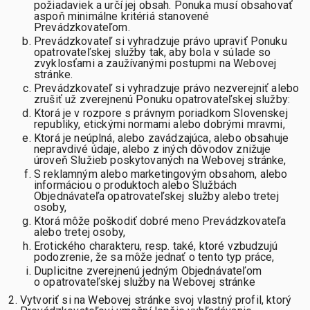
požiadaviek a určí jej obsah. Ponuka musí obsahovať
aspoň minimálne kritériá stanovené
Prevádzkovateľom.
Prevádzkovateľ si vyhradzuje právo upraviť Ponuku
opatrovateľskej služby tak, aby bola v súlade so
zvyklosťami a zaužívanými postupmi na Webovej
stránke.
Prevádzkovateľ si vyhradzuje právo nezverejniť alebo
zrušiť už zverejnenú Ponuku opatrovateľskej služby:
Ktorá je v rozpore s právnym poriadkom Slovenskej
republiky, etickými normami alebo dobrými mravmi,
Ktorá je neúplná, alebo zavádzajúca, alebo obsahuje
nepravdivé údaje, alebo z iných dôvodov znižuje
úroveň Služieb poskytovaných na Webovej stránke,
S reklamným alebo marketingovým obsahom, alebo
informáciou o produktoch alebo Službách
Objednávateľa opatrovateľskej služby alebo tretej
osoby,
Ktorá môže poškodiť dobré meno Prevádzkovateľa
alebo tretej osoby,
Erotického charakteru, resp. také, ktoré vzbudzujú
podozrenie, že sa môže jednať o tento typ práce,
Duplicitne zverejnenú jedným Objednávateľom
o opatrovateľskej služby na Webovej stránke
Vytvoriť si na Webovej stránke svoj vlastný profil, ktorý