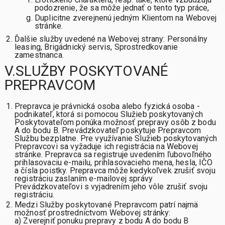
podozrenie, že sa môže jednať o tento typ práce,
Duplicitne zverejnenú jedným Klientom na Webovej
stránke.
Ďalšie služby uvedené na Webovej strany: Personálny
leasing, Brigádnický servis, Sprostredkovanie
zamestnanca.
V.SLUŽBY POSKYTOVANÉ
PREPRAVCOM
Prepravca je právnická osoba alebo fyzická osoba -
podnikateľ, ktorá si pomocou Služieb poskytovaných
Poskytovateľom ponúka možnosť prepravy osôb z bodu
A do bodu B. Prevádzkovateľ poskytuje Prepravcom
Službu bezplatne. Pre využívanie Služieb poskytovaných
Prepravcovi sa vyžaduje ich registrácia na Webovej
stránke. Prepravca sa registruje uvedením ľubovoľného
prihlasovaciu e-mailu, prihlasovacieho mena, hesla, IČO
a čísla poistky. Prepravca môže kedykoľvek zrušiť svoju
registráciu zaslaním e-mailovej správy
Prevádzkovateľovi s vyjadrením jeho vôle zrušiť svoju
registráciu.
Medzi Služby poskytované Prepravcom patrí najmä
možnosť prostredníctvom Webovej stránky:
a) Zverejniť ponuku prepravy z bodu A do bodu B