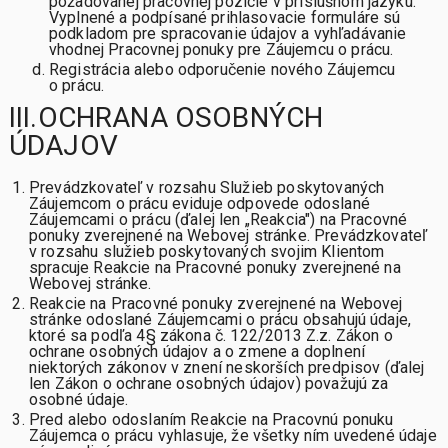
požadovanej pracovnej pozície v príslušnom jazyku.
Vyplnené a podpísané prihlasovacie formuláre sú
podkladom pre spracovanie údajov a vyhľadávanie
vhodnej Pracovnej ponuky pre Záujemcu o prácu.
Registrácia alebo odporučenie nového Záujemcu
o prácu.
III.OCHRANA OSOBNÝCH
ÚDAJOV
Prevádzkovateľ v rozsahu Služieb poskytovaných
Záujemcom o prácu eviduje odpovede odoslané
Záujemcami o prácu (ďalej len „Reakcia") na Pracovné
ponuky zverejnené na Webovej stránke. Prevádzkovateľ
v rozsahu služieb poskytovaných svojim Klientom
spracuje Reakcie na Pracovné ponuky zverejnené na
Webovej stránke.
Reakcie na Pracovné ponuky zverejnené na Webovej
stránke odoslané Záujemcami o prácu obsahujú údaje,
ktoré sa podľa 4§ zákona č. 122/2013 Z.z. Zákon o
ochrane osobných údajov a o zmene a doplnení
niektorých zákonov v znení neskorších predpisov (ďalej
len Zákon o ochrane osobných údajov) považujú za
osobné údaje.
Pred alebo odoslaním Reakcie na Pracovnú ponuku
Záujemca o prácu vyhlasuje, že všetky ním uvedené údaje