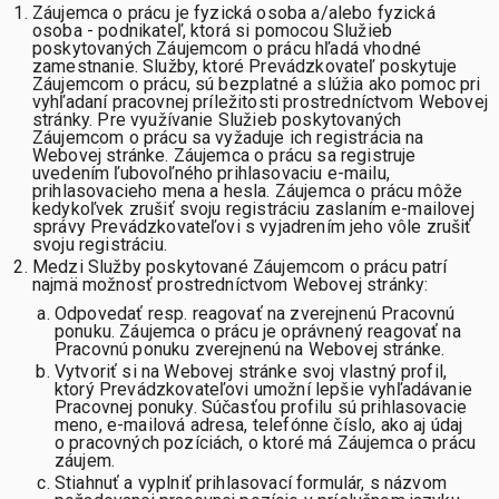
Záujemca o prácu je fyzická osoba a/alebo fyzická
osoba - podnikateľ, ktorá si pomocou Služieb
poskytovaných Záujemcom o prácu hľadá vhodné
zamestnanie. Služby, ktoré Prevádzkovateľ poskytuje
Záujemcom o prácu, sú bezplatné a slúžia ako pomoc pri
vyhľadaní pracovnej príležitosti prostredníctvom Webovej
stránky. Pre využívanie Služieb poskytovaných
Záujemcom o prácu sa vyžaduje ich registrácia na
Webovej stránke. Záujemca o prácu sa registruje
uvedením ľubovoľného prihlasovaciu e-mailu,
prihlasovacieho mena a hesla. Záujemca o prácu môže
kedykoľvek zrušiť svoju registráciu zaslaním e-mailovej
správy Prevádzkovateľovi s vyjadrením jeho vôle zrušiť
svoju registráciu.
Medzi Služby poskytované Záujemcom o prácu patrí
najmä možnosť prostredníctvom Webovej stránky:
Odpovedať resp. reagovať na zverejnenú Pracovnú
ponuku. Záujemca o prácu je oprávnený reagovať na
Pracovnú ponuku zverejnenú na Webovej stránke.
Vytvoriť si na Webovej stránke svoj vlastný profil,
ktorý Prevádzkovateľovi umožní lepšie vyhľadávanie
Pracovnej ponuky. Súčasťou profilu sú prihlasovacie
meno, e-mailová adresa, telefónne číslo, ako aj údaj
o pracovných pozíciách, o ktoré má Záujemca o prácu
záujem.
Stiahnuť a vyplniť prihlasovací formulár, s názvom