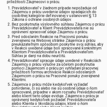
príležitosti Záujmecovi o prácu.
Prevádzkovateľ v žiadnom prípade nepožaduje od
Záujemcu o prácu uvedenie údajov spadajúcich do
osobitnej kategórie definovanej v ustanovení § 13
Zákona o ochrane osobných údajov.
Bez poskytnutia výslovného súhlasu Záujemcu o prácu
Prevádzkovateľ a Klient Prevádzkovateľa nie sú
oprávnení spracovať údaje Záujemcu o prácu.
Pred odoslaním Reakcie na Pracovnú ponuku
zverejnenú na Webovej stránke Záujemca o prácu
preukázateľným spôsobom poskytne svoj súhlas, aby
v Reakcii uvedené údaje boli spracované konkrétnym
Klientom Prevádzkovateľa a Prevádzkovateľom.
Súhlas je daný na dobu neurčitú.
Prevádzkovateľ spracuje údaje uvedené v Reakciách
Záujemcu o prácu výlučne za účelom poskytnutia
pomoci Záujemcom o prácu pri vyhľadaní pracovnej
príležitosti formou archivácie Reakcií odoslaných
Záujemcom o prácu na Pracovné ponuky zverejnené
Klientmi.
Záujemca o prácu môže kedykoľvek vyžiadať
potvrdenie, či sú alebo nie sú osobné údaje o ňom
spracované, prípadne v akom rozsahu Prevádzkovateľ
alebo klient tieto údaje eviduje. Záujemca o prácu je
oprávnený kedykoľvek požiadať Prevádzkovateľa
alebo Klienta o likvidáciu údajov, ktoré o ňom