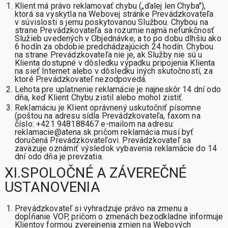
Klient má právo reklamovať chybu („ďalej len Chyba"),
ktorá sa vyskytla na Webovej stránke Prevádzkovateľa
v súvislosti s jemu poskytovanou Službou. Chybou na
strane Prevádzkovateľa sa rozumie najmä nefunkčnosť
Služieb uvedených v Objednávke, a to po dobu dlhšiu ako
6 hodín za obdobie predchádzajúcich 24 hodín. Chybou
na strane Prevádzkovateľa nie je, ak Služby nie sú u
Klienta dostupné v dôsledku výpadku pripojenia Klienta
na sieť Internet alebo v dôsledku iných skutočností, za
ktoré Prevádzkovateľ nezodpovedá.
Lehota pre uplatnenie reklamácie je najneskôr 14 dní odo
dňa, keď Klient Chybu zistil alebo mohol zistiť.
Reklamáciu je Klient oprávnený uskutočniť písomne
(poštou na adresu sídla Prevádzkovateľa, faxom na
číslo: +421 948188467 e-mailom na adresu:
reklamacie@atena.sk pričom reklamácia musí byť
doručená Prevádzkovateľovi. Prevádzkovateľ sa
zaväzuje oznámiť výsledok vybavenia reklamácie do 14
dní odo dňa je prevzatia.
XI.SPOLOČNÉ A ZÁVEREČNÉ
USTANOVENIA
Prevádzkovateľ si vyhradzuje právo na zmenu a
dopĺňanie VOP, pričom o zmenách bezodkladne informuje
Klientov formou zverejnenia zmien na Webových