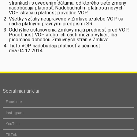
stránkach s uvedením dátumu, od ktorého tieto zmeny
nadobúdajú platnosť. Nadobudnutím platnosti nových
VOP strácajú platnosť pôvodné VOP.
Všetky vzťahy neupravené v Zmluve a/alebo VOP sa
riadia platnými právnymi predpismi SR.
Odchýlne ustanovenia Zmluvy majú prednosť pred VOP.
Pôsobnosť VOP alebo ich časti možno vylúčiť iba
písomnou dohodou Zmluvných strán v Zmluve.
Tieto VOP nadobúdajú platnosť a účinnosť
dňa 04.12.2014 .
Socialiniai tinklai
Facebook
Instagram
YouTube
TikTok