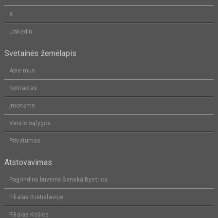
X
LinkedIn
Svetainės žemėlapis
Apie mus
Kontaktas
Įmonėms
Verslo sąlygos
Privatumas
Atstovavimas
Pagrindinė buveinė Banská Bystrica
Filialas Bratislavoje
Filialas Košice