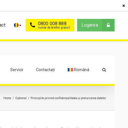
0800 008 888
act
Logarea