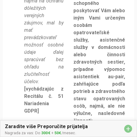
Zaradite više Preporučite prijatelja
+
Nagrada za vas: Do
300€
+
50€
/mesec.