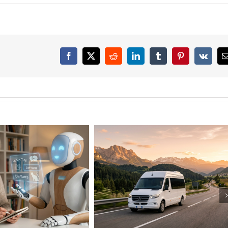
Facebook
X
Reddit
LinkedIn
Tumblr
Pinterest
Vk