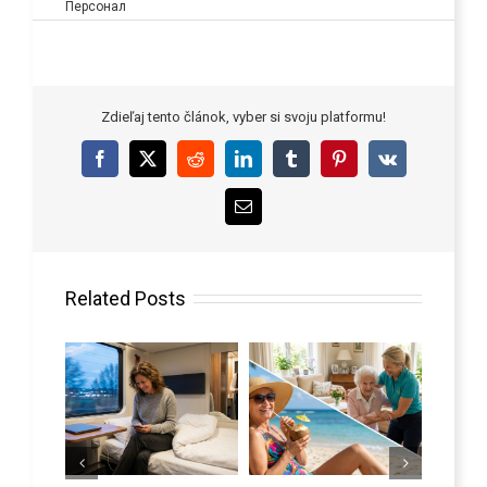
Персонал
Zdieľaj tento článok, vyber si svoju platformu!
Facebook
X
Reddit
LinkedIn
Tumblr
Pinterest
Vk
Email
Related Posts