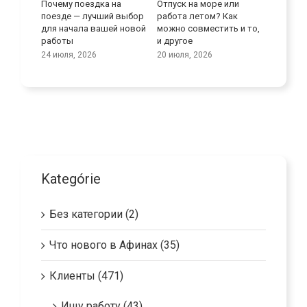
Почему поездка на
Отпуск на море или
Улучши
поезде — лучший выбор
работа летом? Как
языков
реди
для начала вашей новой
можно совместить и то,
9 июля, 
работы
и другое
24 июля, 2026
20 июля, 2026
Kategórie
Без категории (2)
Что нового в Афинах (35)
Клиенты (471)
Ищу работу (43)