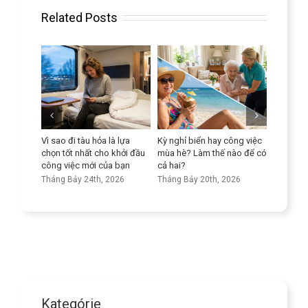
Related Posts
ả để
Vì sao đi tàu hỏa là lựa
Kỳ nghỉ biển hay công việc
Nâng ca
n ở người
chọn tốt nhất cho khởi đầu
mùa hè? Làm thế nào để có
ngữ của
công việc mới của bạn
cả hai?
Tháng Bả
26
Tháng Bảy 24th, 2026
Tháng Bảy 20th, 2026
Kategórie