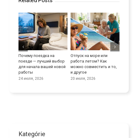
Related Posts
а на
Отпуск на море или
Улучшите свои
Макс
ший выбор
работа летом? Как
языковые навыки
испо
ашей новой
можно совместить и то,
поте
9 июля, 2026
и другое
тран
в сф
20 июля, 2026
пож
25 ию