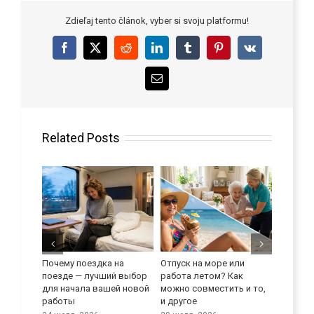
Zdieľaj tento článok, vyber si svoju platformu!
Facebook
X
Reddit
LinkedIn
Tumblr
Pinterest
Vk
Email
Related Posts
Почему поездка на
Отпуск на море или
Улучши
поезде — лучший выбор
работа летом? Как
языков
реди
для начала вашей новой
можно совместить и то,
9 июля, 
работы
и другое