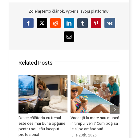
Zdieľaj tento článok, vyber si svoju platformu!
Facebook
X
Reddit
LinkedIn
Tumblr
Pinterest
Vk
Email
Related Posts
eficient
De ce călătoria cu trenul
Vacanță la mare sau muncă
Îmbunătă
dul
este cea mai bună opțiune
în timpul verii? Cum poți să
competen
ice
pentru noul tău început
le ai pe amândouă
iulie 9th
profesional
iulie 20th, 2026