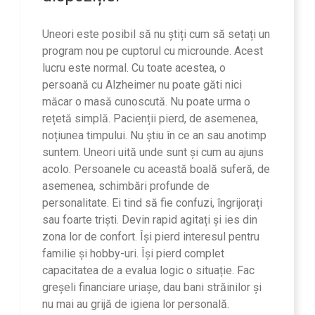
Uneori este posibil să nu știți cum să setați un
program nou pe cuptorul cu microunde. Acest
lucru este normal. Cu toate acestea, o
persoană cu Alzheimer nu poate găti nici
măcar o masă cunoscută. Nu poate urma o
rețetă simplă. Pacienții pierd, de asemenea,
noțiunea timpului. Nu știu în ce an sau anotimp
suntem. Uneori uită unde sunt și cum au ajuns
acolo. Persoanele cu această boală suferă, de
asemenea, schimbări profunde de
personalitate. Ei tind să fie confuzi, îngrijorați
sau foarte triști. Devin rapid agitați și ies din
zona lor de confort. Își pierd interesul pentru
familie și hobby-uri. Își pierd complet
capacitatea de a evalua logic o situație. Fac
greșeli financiare uriașe, dau bani străinilor și
nu mai au grijă de igiena lor personală.