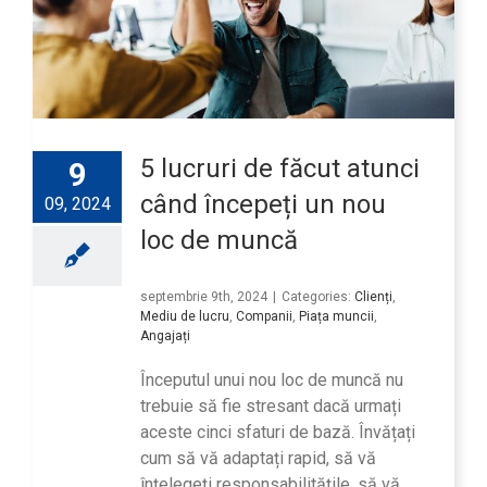
5 lucruri de făcut atunci
9
când începeți un nou
09, 2024
loc de muncă
septembrie 9th, 2024
|
Categories:
Clienți
,
Mediu de lucru
,
Companii
,
Piața muncii
,
Angajați
Începutul unui nou loc de muncă nu
trebuie să fie stresant dacă urmați
aceste cinci sfaturi de bază. Învățați
cum să vă adaptați rapid, să vă
înțelegeți responsabilitățile, să vă