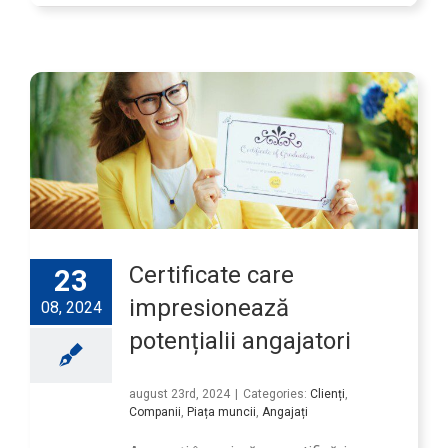
Certificate care
23
impresionează
08, 2024
potențialii angajatori
august 23rd, 2024
|
Categories:
Clienți
,
Companii
,
Piața muncii
,
Angajați