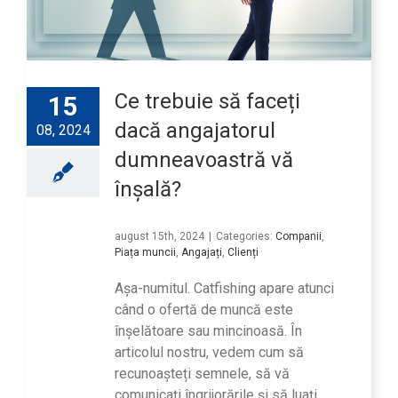
Ce trebuie să faceți
15
dacă angajatorul
08, 2024
dumneavoastră vă
înșală?
august 15th, 2024
|
Categories:
Companii
,
Piața muncii
,
Angajați
,
Clienți
Așa-numitul. Catfishing apare atunci
când o ofertă de muncă este
înșelătoare sau mincinoasă. În
articolul nostru, vedem cum să
recunoașteți semnele, să vă
comunicați îngrijorările și să luați