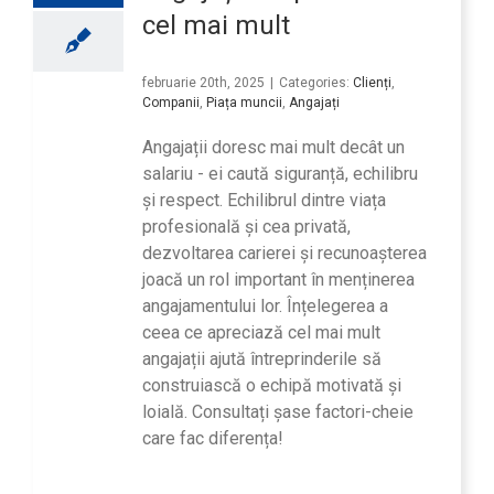
cel mai mult
februarie 20th, 2025
|
Categories:
Clienți
,
Companii
,
Piața muncii
,
Angajați
Angajații doresc mai mult decât un
salariu - ei caută siguranță, echilibru
și respect. Echilibrul dintre viața
profesională și cea privată,
dezvoltarea carierei și recunoașterea
joacă un rol important în menținerea
angajamentului lor. Înțelegerea a
ceea ce apreciază cel mai mult
angajații ajută întreprinderile să
construiască o echipă motivată și
loială. Consultați șase factori-cheie
care fac diferența!