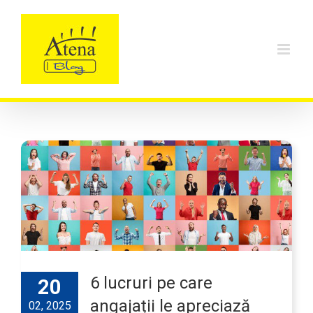
Skip
to
content
6 lucruri pe care
20
angajații le apreciază
02, 2025