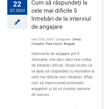
Cum să răspundeți la
22
cele mai dificile 5
07, 2024
întrebări de la interviul
de angajare
iulie 22nd, 2024
|
Categories:
Clienți
,
Companii
,
Piața muncii
,
Angajați
Interviurile de angajare pot fi
stresante, mai ales când vine vorba
de întrebări dificile. Ghidul nostru vă
va ajuta să răspundeți cu încredere la
cele mai dificile cinci întrebări. Aflați
cum să impresionați potențialii
angajatori și să vă creșteți șansele
de succes.