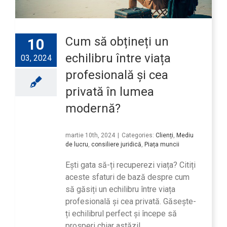
Cum să obțineți un
10
echilibru între viața
03, 2024
profesională și cea
privată în lumea
modernă?
martie 10th, 2024
|
Categories:
Clienți
,
Mediu
de lucru
,
consiliere juridică
,
Piața muncii
Ești gata să-ți recuperezi viața? Citiți
aceste sfaturi de bază despre cum
să găsiți un echilibru între viața
profesională și cea privată. Găsește-
ți echilibrul perfect și începe să
prosperi chiar astăzi!