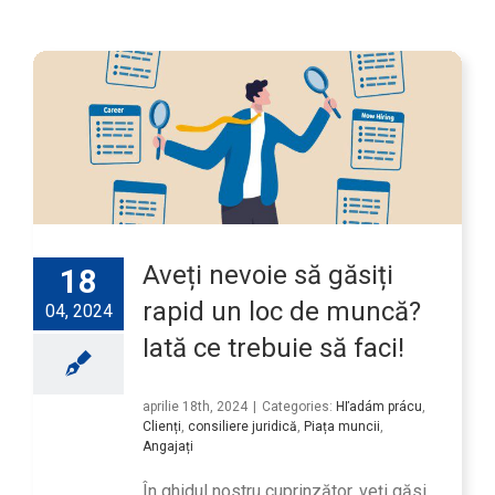
Aveți nevoie să găsiți
18
rapid un loc de muncă?
04, 2024
Iată ce trebuie să faci!
aprilie 18th, 2024
|
Categories:
Hľadám prácu
,
Clienți
,
consiliere juridică
,
Piața muncii
,
Angajați
În ghidul nostru cuprinzător, veți găsi