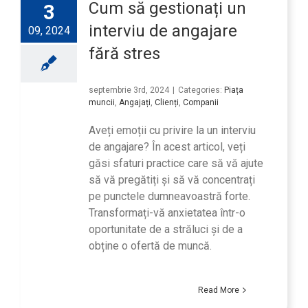
Cum să gestionați un
3
interviu de angajare
09, 2024
fără stres
septembrie 3rd, 2024
|
Categories:
Piața
muncii
,
Angajați
,
Clienți
,
Companii
Aveți emoții cu privire la un interviu
de angajare? În acest articol, veți
găsi sfaturi practice care să vă ajute
să vă pregătiți și să vă concentrați
pe punctele dumneavoastră forte.
Transformați-vă anxietatea într-o
oportunitate de a străluci și de a
obține o ofertă de muncă.
Read More