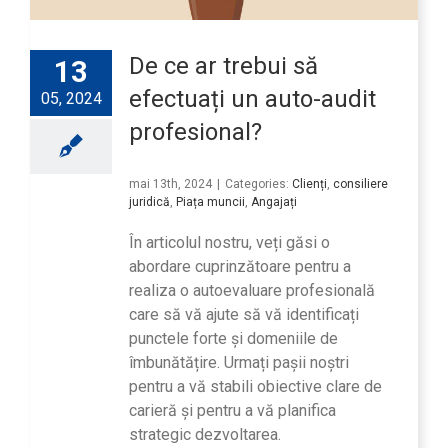
De ce ar trebui să
13
efectuați un auto-audit
05, 2024
profesional?
mai 13th, 2024
|
Categories:
Clienți
,
consiliere
juridică
,
Piața muncii
,
Angajați
În articolul nostru, veți găsi o
abordare cuprinzătoare pentru a
realiza o autoevaluare profesională
care să vă ajute să vă identificați
punctele forte și domeniile de
îmbunătățire. Urmați pașii noștri
pentru a vă stabili obiective clare de
carieră și pentru a vă planifica
strategic dezvoltarea.