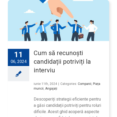
Cum să recunoști
11
candidații potriviți la
06, 2024
interviu
iunie 11th, 2024
|
Categories:
Companii
,
Piața
muncii
,
Angajați
Descoperiți strategii eficiente pentru
a găsi candidații potriviți pentru roluri
dificile. Acest ghid acoperă aspecte