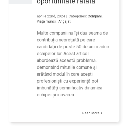
oportunitate ratată
aprilie 22nd, 2024
|
Categories:
Companii
,
Piața muncii
,
Angajați
Multe companii nu își dau seama de
contribuția neprețuită pe care
candidații de peste 50 de ani o aduc
echipelor lor. Acest articol
abordează această problemă,
demontând miturile comune și
arătând modul în care acești
profesioniști cu experiență pot
îmbunătăți semnificativ dinamica
echipei și inovarea.
Read More