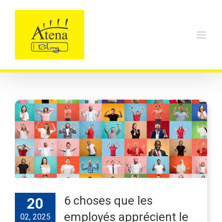
Skip
to
content
6 choses que les
20
employés apprécient le
02, 2025