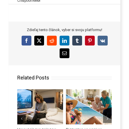
Співробітники
Zdieľaj tento článok, vyber si svoju platformu!
Facebook
X
Reddit
LinkedIn
Tumblr
Pinterest
Vk
Email
Related Posts