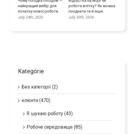
ротися з
Чому поїздка поїздом —
Відпустка на морі чи
Покращу
д людей
найкращий вибір для
робота влітку? Як можна
навички
початку нової роботи
поєднати те й інше
July 9th
July 24th, 2026
July 20th, 2026
Kategórie
Без категорії (2)
клієнти (470)
Я шукаю роботу (43)
Робоче середовище (85)