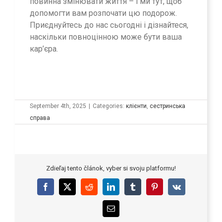
повинна змінювати життя – і ми тут, щоб
допомогти вам розпочати цю подорож.
Приєднуйтесь до нас сьогодні і дізнайтеся,
наскільки повноцінною може бути ваша
кар’єра.
September 4th, 2025
|
Categories:
клієнти
,
сестринська
справа
Zdieľaj tento článok, vyber si svoju platformu!
Facebook
X
Reddit
LinkedIn
Tumblr
Pinterest
Vk
Email