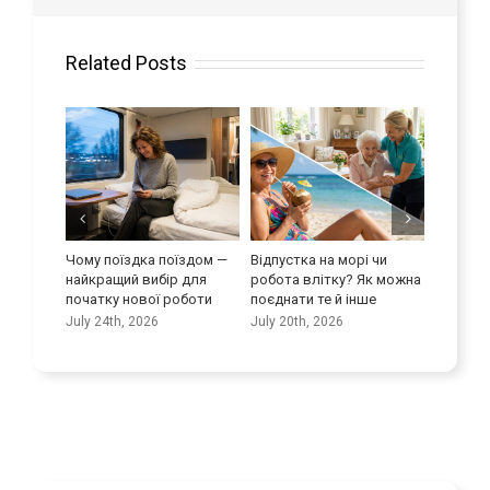
Related Posts
ротися з
Чому поїздка поїздом —
Відпустка на морі чи
Покращу
д людей
найкращий вибір для
робота влітку? Як можна
навички
початку нової роботи
поєднати те й інше
July 9th
July 24th, 2026
July 20th, 2026