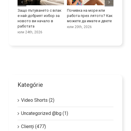
 се
Защо пътуването с влак
Почивка на море или
Подобре
отата
е най-добрият избор за
работа през лятото? Как
умения
хора
новото ви начало в
можете да имате и двете
юли 9th,
работата
юли 20th, 2026
юли 24th, 2026
Kategórie
Video Shorts (2)
Uncategorized @bg (1)
Clienți (477)