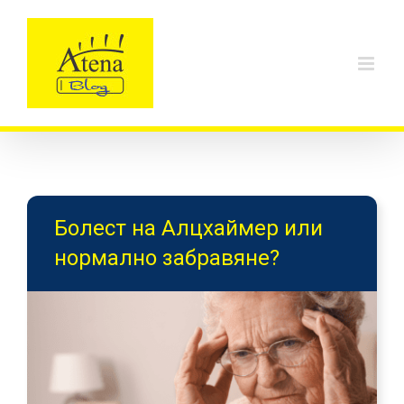
Skip
to
content
Болест на Алцхаймер или
нормално забравяне?