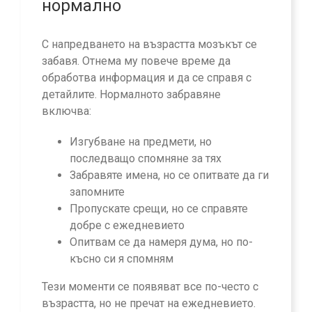
нормално
С напредването на възрастта мозъкът се
забавя. Отнема му повече време да
обработва информация и да се справя с
детайлите. Нормалното забравяне
включва:
Изгубване на предмети, но
последващо спомняне за тях
Забравяте имена, но се опитвате да ги
запомните
Пропускате срещи, но се справяте
добре с ежедневието
Опитвам се да намеря дума, но по-
късно си я спомням
Тези моменти се появяват все по-често с
възрастта, но не пречат на ежедневието.