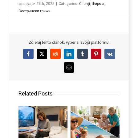
февруари 27th, 2025
|
Categories:
Clienți
,
Фирми
,
Сестрински грижи
Zdieľaj tento článok, vyber si svoju platformu!
Facebook
X
Reddit
LinkedIn
Tumblr
Pinterest
Vk
Email
Related Posts