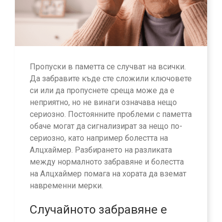
Пропуски в паметта се случват на всички.
Да забравите къде сте сложили ключовете
си или да пропуснете среща може да е
неприятно, но не винаги означава нещо
сериозно. Постоянните проблеми с паметта
обаче могат да сигнализират за нещо по-
сериозно, като например болестта на
Алцхаймер. Разбирането на разликата
между нормалното забравяне и болестта
на Алцхаймер помага на хората да вземат
навременни мерки.
Случайното забравяне е