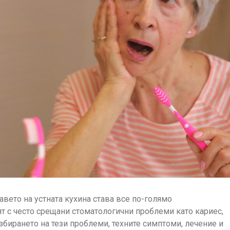
вето на устната кухина става все по-голямо
ят с често срещани стоматологични проблеми като кариес,
азбирането на тези проблеми, техните симптоми, лечение и