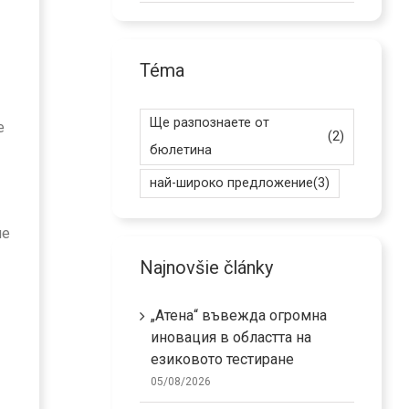
Téma
Ще разпознаете от
е
(2)
бюлетина
най-широко предложение
(3)
не
Najnovšie články
„Атена“ въвежда огромна
иновация в областта на
езиковото тестиране
05/08/2026