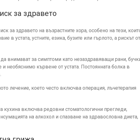
риск за здравето
иск за здравето на възрастните хора, особено на тези, коит
ие в устата, устните, езика, бузите или гърлото, а рискът о
ва да внимават за симптоми като незаздравяващи рани, бучк
 и необяснимо кървене от устата. Постоянната болка в
.
ото лечение, което често включва операция, лъчетерапия
ната кухина включва редовни стоматологични прегледи,
нсумацията на алкохол и спазване на здравословна диета,
тна грижа