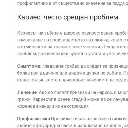
профилактика е от съществено значение за поддър
Кариес: често срещан проблем
Кариесът на зъбите е широко разпространен пробл
намаляване на производството на слюнка, която е
и отмиването на хранителните частици. Лекарствата
проблем, причинявайки сухота в устата и увеличава
Симптоми
: гледачите трябва да следят за признац
болка при дъвчене или видими дупки по зъбите. П
стане тежък, което подчертава значението на редо
Лечение
: Ако се появят признаци на кариес, е м
грижи. Кариесът в ранен стадий може да се лекува
коренови канали или екстракция.
Профилактика
:Профилактиката на кариеса включв
зъбите с флуоридна паста и използване на конец з