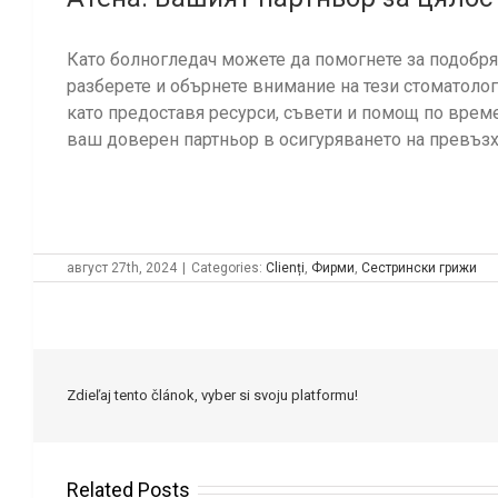
Като болногледач можете да помогнете за подобряв
разберете и обърнете внимание на тези стоматоло
като предоставя ресурси, съвети и помощ по врем
ваш доверен партньор в осигуряването на превъзх
август 27th, 2024
|
Categories:
Clienți
,
Фирми
,
Сестрински грижи
Zdieľaj tento článok, vyber si svoju platformu!
Related Posts