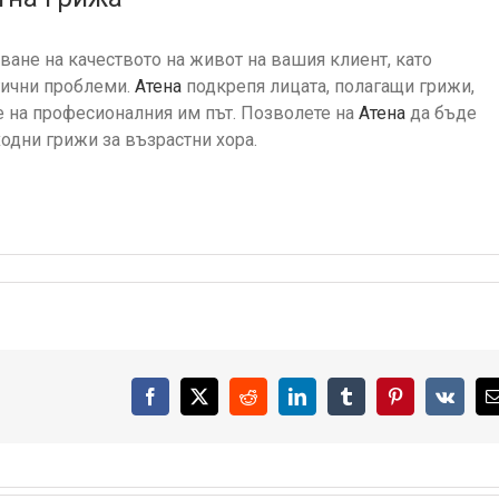
ане на качеството на живот на вашия клиент, като
гични проблеми.
Aтена
подкрепя лицата, полагащи грижи,
е на професионалния им път. Позволете на
Aтена
да бъде
одни грижи за възрастни хора.
Facebook
X
Reddit
LinkedIn
Tumblr
Pinterest
Vk