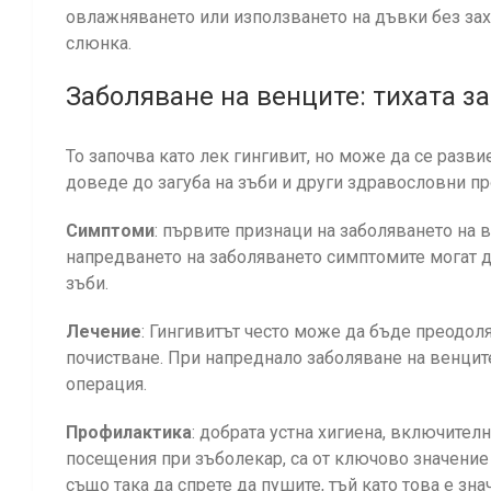
овлажняването или използването на дъвки без зах
слюнка.
Заболяване на венците: тихата з
То започва като лек гингивит, но може да се разв
доведе до загуба на зъби и други здравословни п
Симптоми
: първите признаци на заболяването на в
напредването на заболяването симптомите могат д
зъби.
Лечение
: Гингивитът често може да бъде преодол
почистване. При напреднало заболяване на венцит
операция.
Профилактика
: добрата устна хигиена, включителн
посещения при зъболекар, са от ключово значение
също така да спрете да пушите, тъй като това е зн