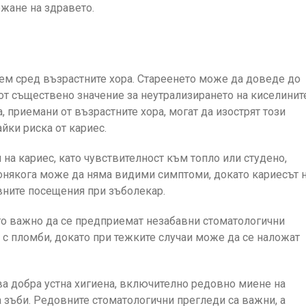
жане на здравето.
ем сред възрастните хора. Стареенето може да доведе до
 от съществено значение за неутрализирането на киселинит
, приемани от възрастните хора, могат да изострят този
йки риска от кариес.
и на кариес, като чувствителност към топло или студено,
онякога може да няма видими симптоми, докато кариесът 
вните посещения при зъболекар.
ного важно да се предприемат незабавни стоматологични
 с пломби, докато при тежките случаи може да се наложат
а добра устна хигиена, включително редовно миене на
а зъби. Редовните стоматологични прегледи са важни, а