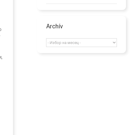
Archív
о
т
Archív
и,