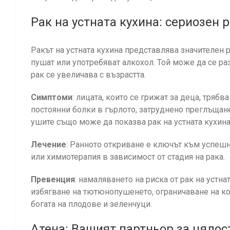
Рак на устната кухина: сериозен 
Ракът на устната кухина представлява значителен р
пушат или употребяват алкохол. Той може да се разв
рак се увеличава с възрастта.
Симптоми
: лицата, които се грижат за деца, тряб
постоянни болки в гърлото, затруднено преглъщане
ушите също може да показва рак на устната кухина
Лечение
: Ранното откриване е ключът към успешн
или химиотерапия в зависимост от стадия на рака.
Превенция
: намаляването на риска от рак на уст
избягване на тютюнопушенето, ограничаване на ко
богата на плодове и зеленчуци.
Aтена: Вашият партньор за цялос