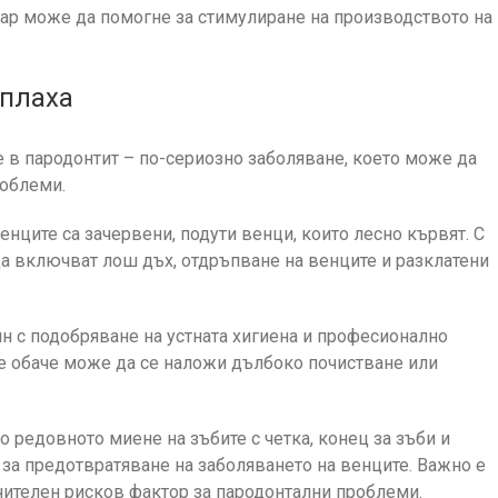
ар може да помогне за стимулиране на производството на
аплаха
ие в пародонтит – по-сериозно заболяване, което може да
роблеми.
енците са зачервени, подути венци, които лесно кървят. С
а включват лош дъх, отдръпване на венците и разклатени
ян с подобряване на устната хигиена и професионално
е обаче може да се наложи дълбоко почистване или
о редовното миене на зъбите с четка, конец за зъби и
 за предотвратяване на заболяването на венците. Важно е
ачителен рисков фактор за пародонтални проблеми.