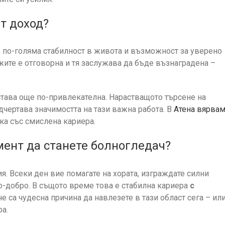
т доход?
, по-голяма стабилност в живота и възможност за уверено
жите е отговорна и тя заслужава да бъде възнаградена –
тава още по-привлекателна. Нарастващото търсене на
чертава значимостта на тази важна работа. В
Атена вярва
ка със смислена кариера.
мент да станете болногледач?
ия. Всеки ден вие помагате на хората, изграждате силни
-добро. В същото време това е стабилна кариера
с
 са чудесна причина да навлезете в тази област сега – ил
ра.