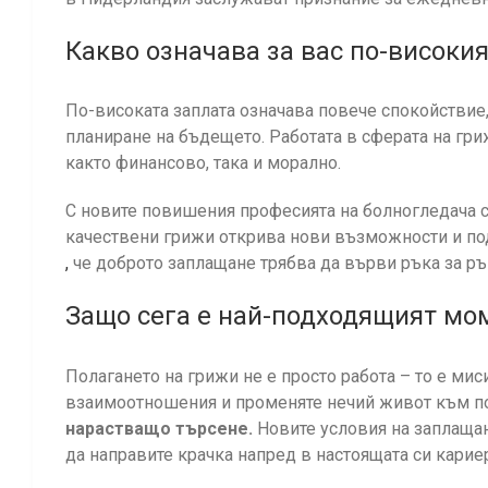
Какво означава за вас по-високия
По-високата заплата означава повече спокойствие
планиране на бъдещето. Работата в сферата на гри
както финансово, така и морално.
С новите повишения професията на болногледача с
качествени грижи открива нови възможности и под
,
че доброто заплащане трябва да върви ръка за ръ
Защо сега е най-подходящият мо
Полагането на грижи не е просто работа – то е мис
взаимоотношения и променяте нечий живот към по
нарастващо търсене.
Новите условия на заплащане
да направите крачка напред в настоящата си карие