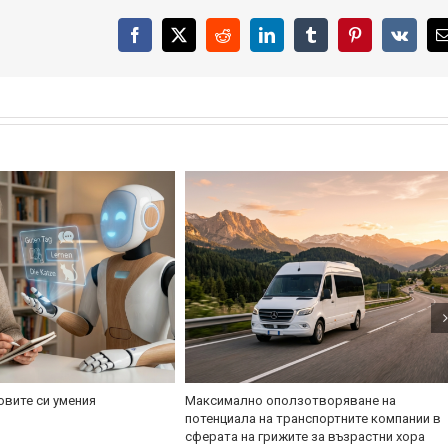
Facebook
X
Reddit
LinkedIn
Tumblr
Pinterest
Vk
овите си умения
Максимално оползотворяване на
потенциала на транспортните компании в
сферата на грижите за възрастни хора