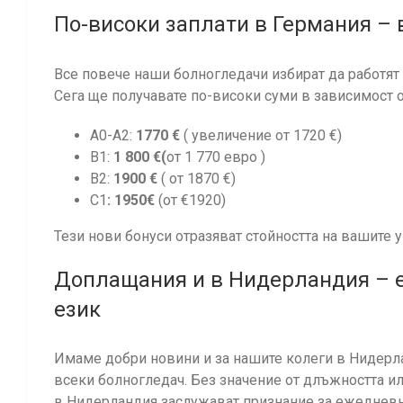
По-високи заплати в Германия – 
Все повече наши болногледачи избират да работят
Сега ще получавате по-високи суми в зависимост о
A0-A2:
1770 €
( увеличение от 1720 €)
B1:
1 800 €(
от 1 770 евро )
B2:
1900 €
( от 1870 €)
C1
:
1950€
(от €1920)
Тези нови бонуси отразяват стойността на вашите у
Доплащания и в Нидерландия – е
език
Имаме добри новини и за нашите колеги в Нидерл
всеки болногледач. Без значение от длъжността и
в Нидерландия заслужават признание за ежедневни