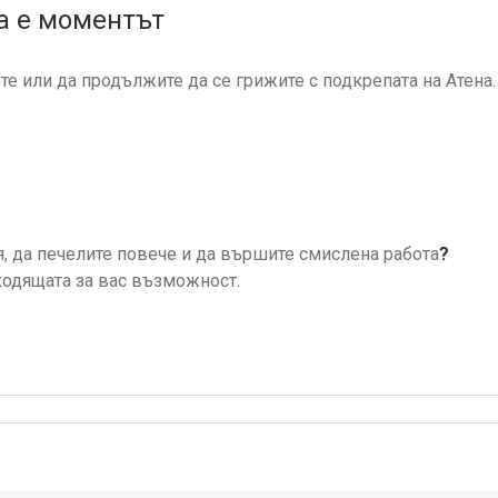
а е моментът
е или да продължите да се грижите с подкрепата на Атена.
, да печелите повече и да вършите смислена работа
?
ходящата за вас възможност.