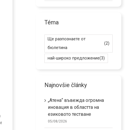
Téma
Ще разпознаете от
(2)
бюлетина
най-широко предложение
(3)
.
Najnovšie články
„Атена“ въвежда огромна
иновация в областта на
езиковото тестване
а
05/08/2026
и