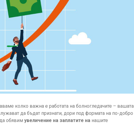
аваме колко важна е работата на болногледачите – вашата
служават да бъдат признати, дори под формата на по-добро
 да обявим
увеличение на заплатите на
нашите