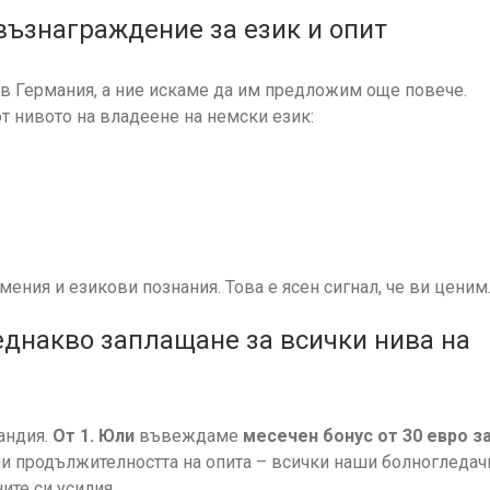
възнаграждение за език и опит
 в Германия, а ние искаме да им предложим още повече.
т нивото на владеене на немски език:
мения и езикови познания. Това е ясен сигнал, че ви ценим
днакво заплащане за всички нива на
андия.
От 1. Юли
въвеждаме
месечен бонус от 30 евро з
ли продължителността на опита – всички наши болногледач
те си усилия.