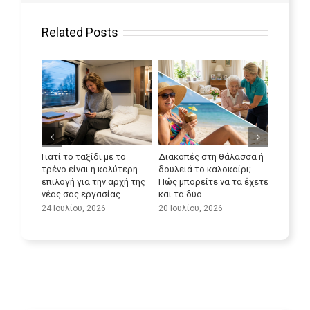
Related Posts
Διακοπές στη θάλασσα ή
Μέγιστη αξιοποίη
δουλειά το καλοκαίρι;
δυναμικού των
Βελτιώστε τις γλωσσικές
Πώς μπορείτε να τα έχετε
μεταφορικών ετα
σας δεξιότητες
και τα δύο
στον τομέα της
9 Ιουλίου, 2026
φροντίδας
20 Ιουλίου, 2026
25 Ιουνίου, 2026