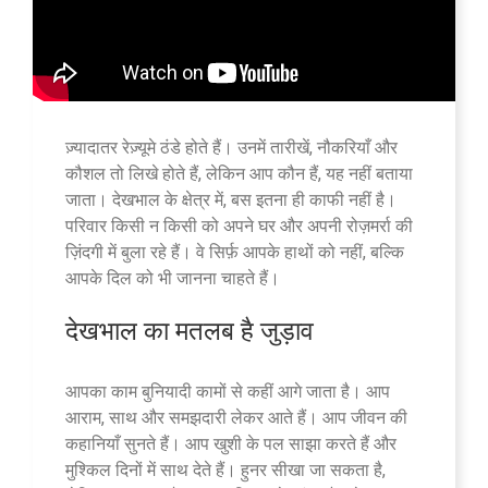
ज़्यादातर रेज़्यूमे ठंडे होते हैं। उनमें तारीखें, नौकरियाँ और
कौशल तो लिखे होते हैं, लेकिन आप कौन हैं, यह नहीं बताया
जाता। देखभाल के क्षेत्र में, बस इतना ही काफी नहीं है।
परिवार किसी न किसी को अपने घर और अपनी रोज़मर्रा की
ज़िंदगी में बुला रहे हैं। वे सिर्फ़ आपके हाथों को नहीं, बल्कि
आपके दिल को भी जानना चाहते हैं।
देखभाल का मतलब है जुड़ाव
आपका काम बुनियादी कामों से कहीं आगे जाता है। आप
आराम, साथ और समझदारी लेकर आते हैं। आप जीवन की
कहानियाँ सुनते हैं। आप खुशी के पल साझा करते हैं और
मुश्किल दिनों में साथ देते हैं। हुनर सीखा जा सकता है,