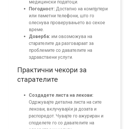
медицински податоци.
Погодност:
Достапно на компјутери
или паметни телефони, што го
олеснува проверувањето во секое
време.
Доверба:
им овозможува на
старателите да разговараат за
проблемите со давателите на
здравствени услуги.
Практични чекори за
старателите
Создадете листа на лекови:
Одржувајте детална листа на сите
лекови, вклучувајќи ја дозата и
распоредот. Чувајте го ажуриран и
споделете го со давателите на