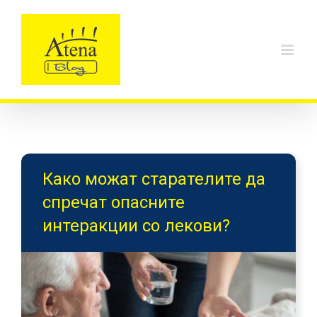
Skip
to
content
Како можат старателите да
спречат опасните
интеракции со лекови?