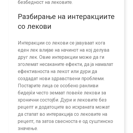
безбедност на лековите.
Разбирање на интеракциите
со лекови
Интеракции со лекови се јавуваат кога
еден лек влијае на начинот на кој делува
друг лек. Овие интеракции може да ги
зголемат несаканите ефекти, да ја намалат
ефективноста на лекот или дури да
создадат нови здравствени проблеми.
Постарите лица се особено ранливи
бидејќи често земаат повеќе лекови за
хронични состојби. Дури и лековите без
рецепт и додатоците во исхраната можат
да стапат во интеракција со лековите на
рецепт, па затоа свесноста е од суштинско
значење.