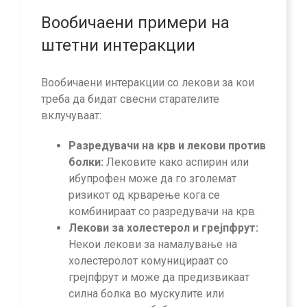
Вообичаени примери на
штетни интеракции
Вообичаени интеракции со лекови за кои
треба да бидат свесни старателите
вклучуваат:
Разредувачи на крв и лекови против
болки:
Лековите како аспирин или
ибупрофен може да го зголемат
ризикот од крварење кога се
комбинираат со разредувачи на крв.
Лекови за холестерол и грејпфрут:
Некои лекови за намалување на
холестеролот комуницираат со
грејпфрут и може да предизвикаат
силна болка во мускулите или