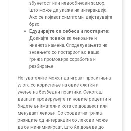
збунетост или невообичаен замор,
што може да укаже на интеракција.
Ако се појават симптоми, дејствувајте
брзо.
Едуцирајте се себеси и постарите:
Дознајте повеќе за лековите и
нивната намена. Споделувањето на
знаењето со постариот во ваша
грижа промовира соработка и
разбирање.
Негувателите можат да играат проактивна
улога со користење на овие алатки и
учење на безбедни практики. Секогаш
двапати проверувајте ги новите рецепти и
бидете внимателни кога се додаваат или
менуваат лекови. Со соодветна грижа,
ризиците од интеракции со лекови може
да се минимизираат, што ќе доведе до