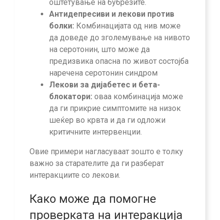
оштетување на бубрезите.
Антидепресиви и лекови против
болки:
Комбинацијата од нив може
да доведе до зголемување на нивото
на серотонин, што може да
предизвика опасна по живот состојба
наречена серотонин синдром
Лекови за дијабетес и бета-
блокатори:
оваа комбинација може
да ги прикрие симптомите на низок
шеќер во крвта и да ги одложи
критичните интервенции.
Овие примери нагласуваат зошто е толку
важно за старателите да ги разберат
интеракциите со лекови.
Како може да помогне
проверката на интеракција