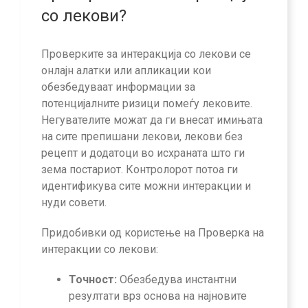
со лекови?
Проверките за интеракција со лекови се
онлајн алатки или апликации кои
обезбедуваат информации за
потенцијалните ризици помеѓу лековите.
Негувателите можат да ги внесат имињата
на сите препишани лекови, лекови без
рецепт и додатоци во исхраната што ги
зема постариот. Контролорот потоа ги
идентификува сите можни интеракции и
нуди совети.
Придобивки од користење на Проверка на
интеракции со лекови:
Точност:
Обезбедува инстантни
резултати врз основа на најновите