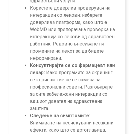
здравствени услуги.
Користете доверлив проверувач на
интеракции со лекови: изберете
доверлива платформа, како што е
WebMD или препорачана проверка на
интеракција со лекови од здравствен
работник. Редовно внесувајте ги
промените на лекот за да бидете
информирани.
Консултирајте се со фармацевт или
лекар:
Иако програмите за скрининг
се корисни, тие не се замена за
професионални совети. Разговарајте
за сите забележани интеракции со
вашиот давател на здравствена
заштита.
Следење на симптомите:
Внимавајте на неочекувани несакани
ефекти, како што се вртоглавица,