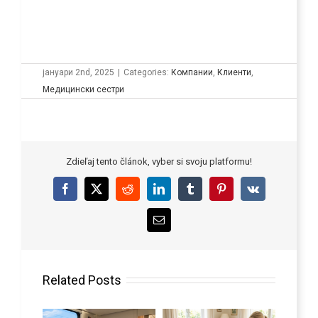
јануари 2nd, 2025
|
Categories:
Компании
,
Клиенти
,
Медицински сестри
Zdieľaj tento článok, vyber si svoju platformu!
Facebook
X
Reddit
LinkedIn
Tumblr
Pinterest
Vk
Email
Related Posts