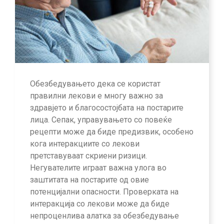
Обезбедувањето дека се користат
правилни лекови е многу важно за
здравјето и благосостојбата на постарите
лица. Сепак, управувањето со повеќе
рецепти може да биде предизвик, особено
кога интеракциите со лекови
претставуваат скриени ризици.
Негувателите играат важна улога во
заштитата на постарите од овие
потенцијални опасности. Проверката на
интеракција со лекови може да биде
непроценлива алатка за обезбедување