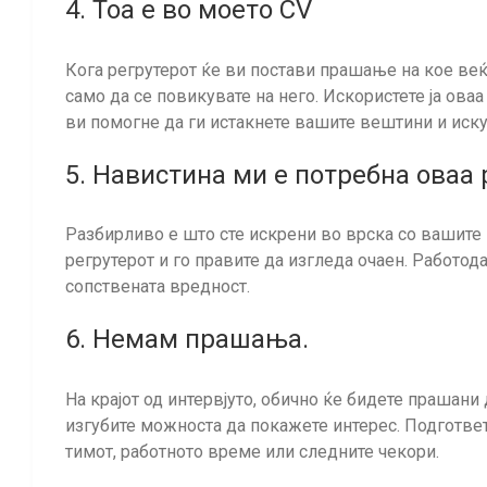
4. Тоа е во моето CV
Кога регрутерот ќе ви постави прашање на кое веќ
само да се повикувате на него. Искористете ја ова
ви помогне да ги истакнете вашите вештини и иску
5. Навистина ми е потребна оваа 
Разбирливо е што сте искрени во врска со вашите 
регрутерот и го правите да изгледа очаен. Работо
сопствената вредност.
6. Немам прашања.
На крајот од интервјуто, обично ќе бидете прашани
изгубите можноста да покажете интерес. Подготве
тимот, работното време или следните чекори.