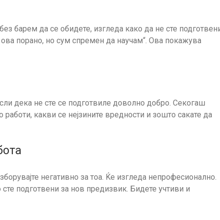
 без барем да се обидете, изгледа како да не сте подготвени
 ова порано, но сум спремен да научам“. Ова покажува
сли дека не сте се подготвиле доволно добро. Секогаш
то работи, какви се нејзините вредности и зошто сакате да
бота
зборувајте негативно за тоа. Ќе изгледа непрофесионално.
о сте подготвени за нов предизвик. Бидете учтиви и