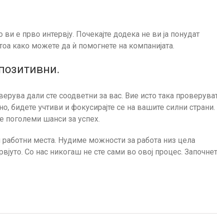
 ви е прво интервју. Почекајте додека не ви ја понудат
 тоа како можете да ѝ помогнете на компанијата.
 позитивни.
ерува дали сте соодветни за вас. Вие исто така проверува
сно, бидете учтиви и фокусирајте се на вашите силни страни.
е поголеми шанси за успех.
и работни места. Нудиме можности за работа низ цела
вјуто. Со нас никогаш не сте сами во овој процес. Започне