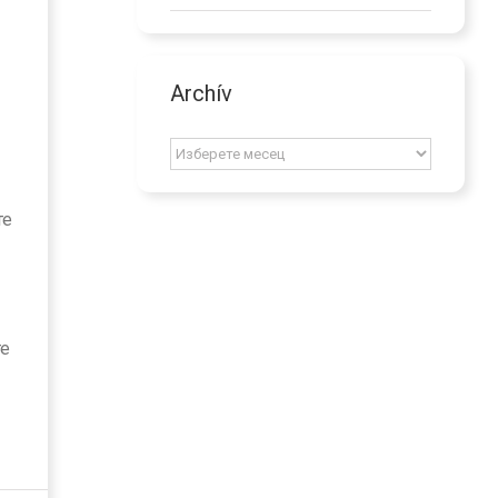
Archív
Archív
те
те