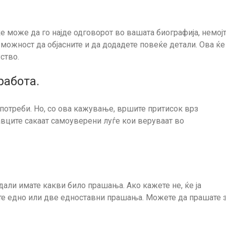
е може да го најде одговорот во вашата биографија, немој
а можност да објасните и да додадете повеќе детали. Ова ќе
ство.
работа.
потреби. Но, со ова кажување, вршите притисок врз
давците сакаат самоуверени луѓе кои веруваат во
 дали имате какви било прашања. Ако кажете не, ќе ја
те едно или две едноставни прашања. Можете да прашате 