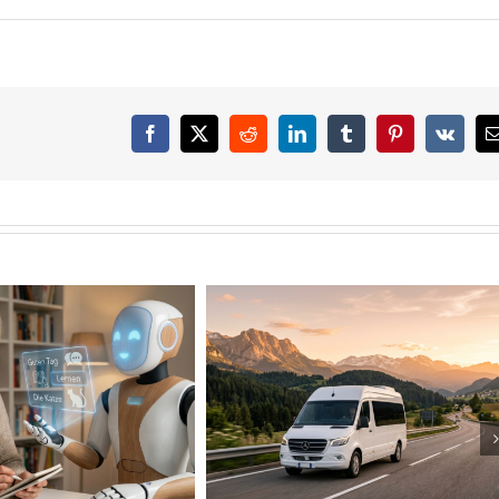
Facebook
X
Reddit
LinkedIn
Tumblr
Pinterest
Vk