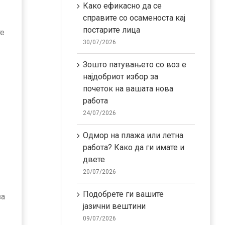
Како ефикасно да се
справите со осаменоста кај
постарите лица
те
30/07/2026
Зошто патувањето со воз е
најдобриот избор за
почеток на вашата нова
работа
24/07/2026
Одмор на плажа или летна
работа? Како да ги имате и
двете
20/07/2026
Подобрете ги вашите
за
јазични вештини
09/07/2026