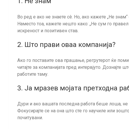
1. Не знам
Во ред е ако не знаете сè. Но, ако кажете „Не знам“
Наместо тоа, кажете нешто како: „Не сум го правел
искреност и позитивен став.
2. Што прави оваа компанија?
Ако го поставите ова прашање, регрутерот ќе поми
читајте за компанијата пред интервјуто. Дознајте ш
работите таму.
3. Ја мразев мојата претходна ра
Дури и ако вашата последна работа беше лоша, не 
Фокусирајте се на она што сте го научиле или зошт
почитувани.