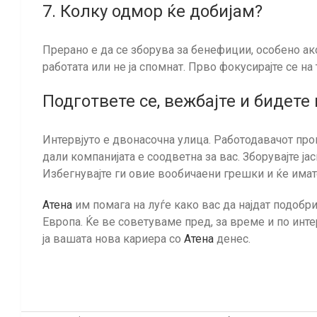
7. Колку одмор ќе добијам?
Прерано е да се зборува за бенефиции, особено ако
работата или не ја спомнат. Прво фокусирајте се на
Подгответе се, вежбајте и бидете
Интервјуто е двонасочна улица. Работодавачот пров
дали компанијата е соодветна за вас. Зборувајте ја
Избегнувајте ги овие вообичаени грешки и ќе имат
Атена
им помага на луѓе како вас да најдат подобр
Европа. Ќе ве советуваме пред, за време и по интер
ја вашата нова кариера со
Атена
денес.