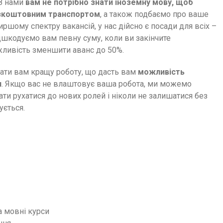
 З нами
вам не потрібно знати іноземну мову, щоб
зкоштовним транспортом
, а також подбаємо про ваше
шому спектру вакансій, у нас дійсно є посади для всіх –
ідшкодуємо вам певну суму, коли ви закінчите
жливість зменшити аванс до 50%.
ати вам кращу роботу, що дасть вам
можливість
и
. Якщо вас не влаштовує ваша робота, ми можемо
и рухатися до нових ролей і ніколи не залишатися без
ується.
а мовні курси