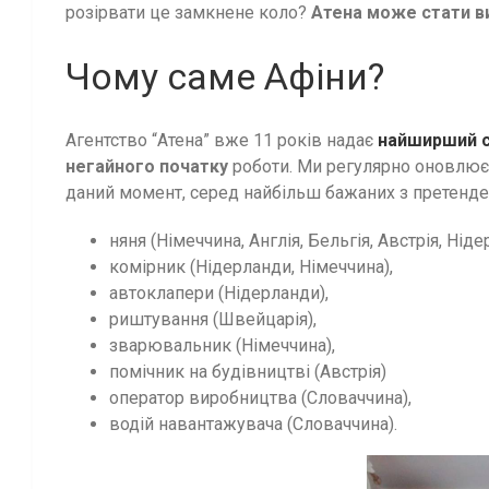
розірвати це замкнене коло?
Атена може стати в
Чому саме Афіни?
Агентство “Атена” вже 11 років надає
найширший с
негайного початку
роботи. Ми регулярно оновлюєм
даний момент, серед найбільш бажаних з претенден
няня (Німеччина, Англія, Бельгія, Австрія, Нід
комірник (Нідерланди, Німеччина),
автоклапери (Нідерланди),
риштування (Швейцарія),
зварювальник (Німеччина),
помічник на будівництві (Австрія)
оператор виробництва (Словаччина),
водій навантажувача (Словаччина).