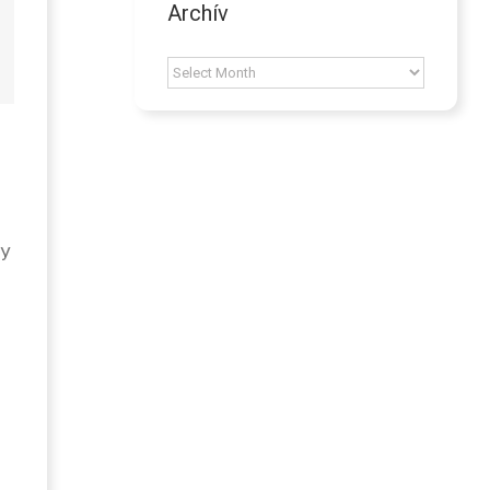
Archív
Archív
 У