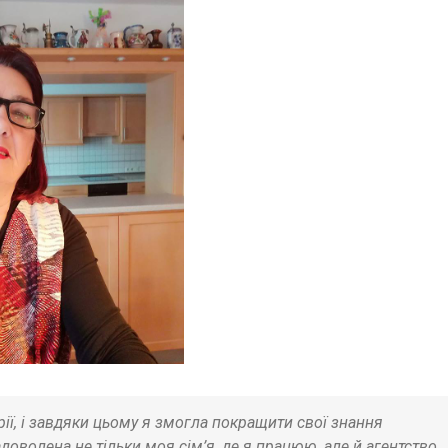
ії, і завдяки цьому я змогла покращити свої знання
оволена не тільки моя сім’я, де я працюю, але й агентство