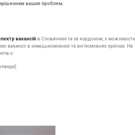
ирішенням ваших проблем.
пектр вакансій
в Словаччині та за кордоном, з можливіст
о вакансії в німецькомовних та англомовних країнах. На
тів є:
ерланди)