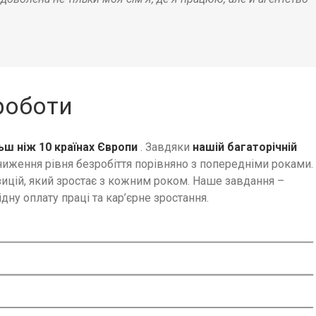
роботи
ьш ніж 10 країнах Європи
. Завдяки
нашій багаторічній
ниження рівня безробіття порівняно з попередніми роками.
зицій, який зростає з кожним роком. Наше завдання –
дну оплату праці та кар’єрне зростання.