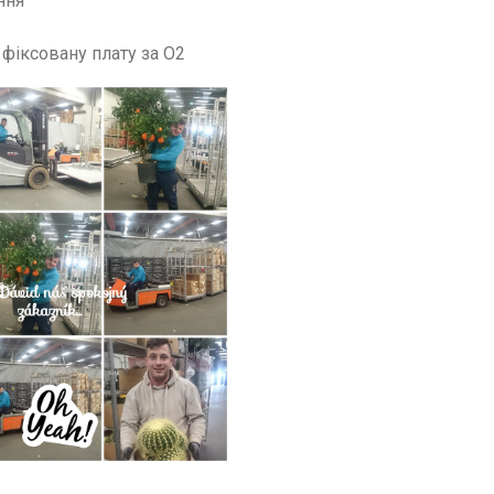
ння
фіксовану плату за О2