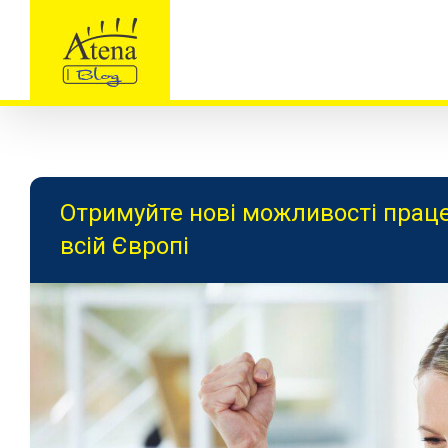
Skip
to
content
Отримуйте нові можливості праце
всій Європі