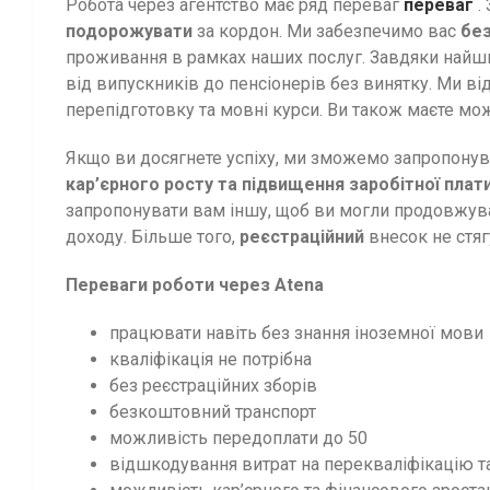
Робота через агентство має ряд переваг
переваг
.
подорожувати
за кордон. Ми забезпечимо вас
бе
проживання в рамках наших послуг. Завдяки найшир
від випускників до пенсіонерів без винятку. Ми в
перепідготовку та мовні курси. Ви також маєте мо
Якщо ви досягнете успіху, ми зможемо запропонув
кар’єрного росту та підвищення заробітної плат
запропонувати вам іншу, щоб ви могли продовжуват
доходу. Більше того,
реєстраційний
внесок не стяг
Переваги роботи через Atena
працювати навіть без знання іноземної мови
кваліфікація не потрібна
без реєстраційних зборів
безкоштовний транспорт
можливість передоплати до 50
відшкодування витрат на перекваліфікацію т