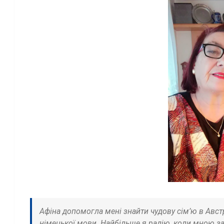
Афіна допомогла мені знайти чудову сім’ю в Австр
німецької мови. Найбільше я радію, коли мною зад