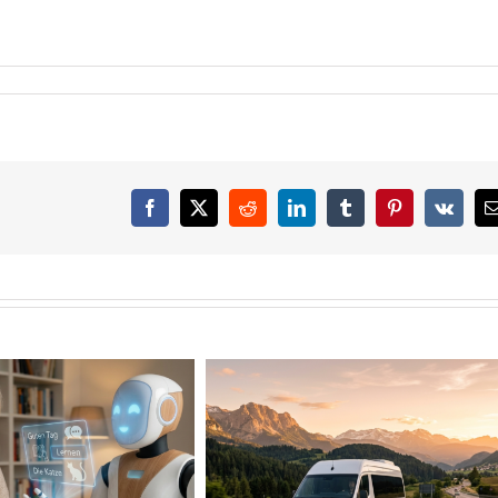
Facebook
X
Reddit
LinkedIn
Tumblr
Pinterest
Vk