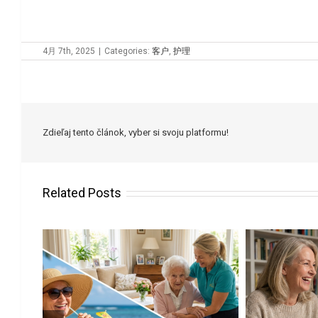
4月 7th, 2025
|
Categories:
客户
,
护理
Zdieľaj tento článok, vyber si svoju platformu!
Related Posts