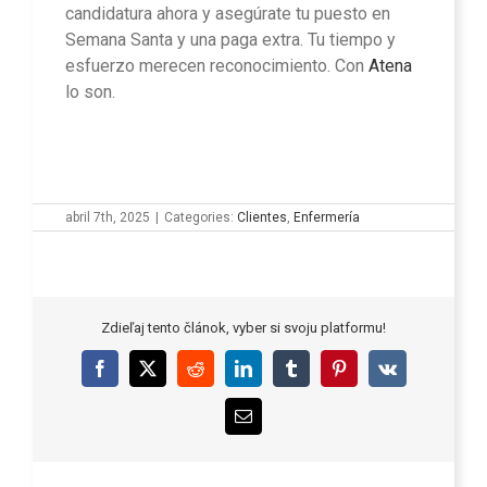
candidatura ahora y asegúrate tu puesto en
Semana Santa y una paga extra. Tu tiempo y
esfuerzo merecen reconocimiento. Con
Atena
lo son.
abril 7th, 2025
|
Categories:
Clientes
,
Enfermería
Zdieľaj tento článok, vyber si svoju platformu!
Facebook
X
Reddit
LinkedIn
Tumblr
Pinterest
Vk
Email