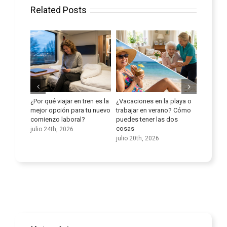
Related Posts
¿Por qué viajar en tren es la
¿Vacaciones en la playa o
Mejora t
ledad
mejor opción para tu nuevo
trabajar en verano? Cómo
lingüísti
comienzo laboral?
puedes tener las dos
julio 9th
cosas
julio 24th, 2026
julio 20th, 2026