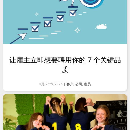
让雇主立即想要聘用你的 7 个关键品
质
3月 26th, 2026
|
客户
,
公司
,
雇员