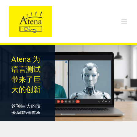
Skip
to
content
Atena 为
语言测试
带来了巨
大的创新
这项巨大的技
术创新彻底改
变了评估海外
工作所需语言
能力的方式。