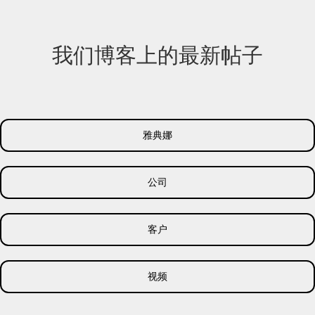
如今，人工智
能确保了完全
公平的评估流
我们博客上的最新帖子
程，杜绝了任
何人为偏见或
不必要的压
力。 精准且即
时的评估结果
雅典娜
将直接帮助您
凭借辛勤工作
获得最高薪
公司
资。请阅读我
们的文章，今
客户
天就开启您成
功的职业生涯
吧。
视频