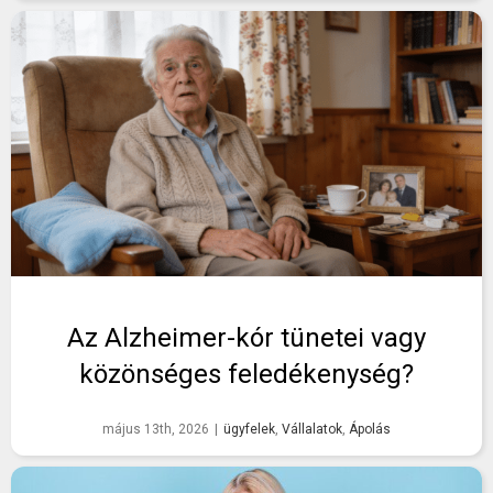
Az Alzheimer-kór tünetei vagy
közönséges feledékenység?
május 13th, 2026
|
ügyfelek
,
Vállalatok
,
Ápolás