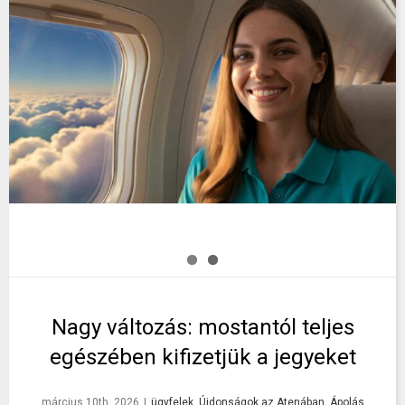
Nagy változás: mostantól teljes
egészében kifizetjük a jegyeket
március 10th, 2026
|
ügyfelek
,
Újdonságok az Atenában
,
Ápolás