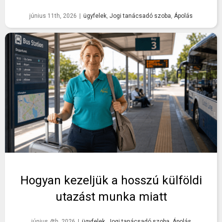
június 11th, 2026
|
ügyfelek
,
Jogi tanácsadó szoba
,
Ápolás
Hogyan kezeljük a hosszú külföldi
utazást munka miatt
június 4th, 2026
|
ügyfelek
,
Jogi tanácsadó szoba
,
Ápolás