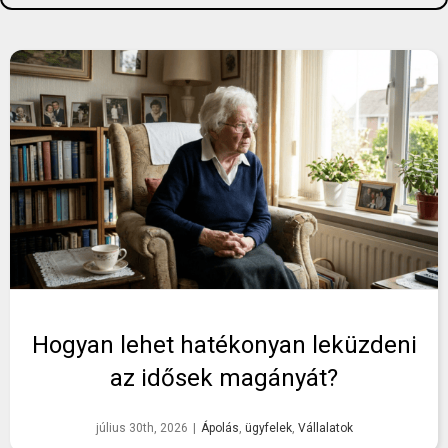
stressz nélkül.
A pontos és
azonnali
eredmények
közvetlenül
segítenek
abban, hogy
kemény
munkádért a
lehető
legmagasabb
fizetést kapd.
Olvasd el
cikkünket, és
Hogyan lehet hatékonyan leküzdeni
kezdd el még
az idősek magányát?
ma sikeres
karrieredet!
július 30th, 2026
|
Ápolás
,
ügyfelek
,
Vállalatok