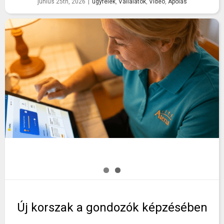
június 25th, 2026
|
ügyfelek
,
Vállalatok
,
Videó
,
Ápolás
Új korszak a gondozók képzésében