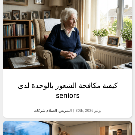
أعلى راتب
ممكن مقابل
عملك الجاد. اقرأ
مقالتنا وابدأ
مسيرتك المهنية
الناجحة اليوم.
كيفية مكافحة الشعور بالوحدة لدى
seniors
يوليو 30th, 2026
|
التمريض
,
العملاء
,
شركات