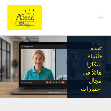
Ski
t
conten
تقدم
«أثينا»
ابتكارًا
هائلاً في
مجال
اختبارات
اللغة
هذا الابتكار