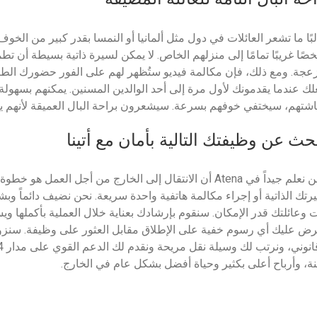
لبًا ما تشعر العائلات في دول مثل ألمانيا أو النمسا بقدر كبير من الخ
صًا غريبًا تمامًا إلى منزلهم الخاص. لا يمكن لسيرة ذاتية بسيطة أن ت
عجة. ومع ذلك، فإن مكالمة فيديو ستُظهر لهم على الفور حضورك الطيب
لك عندما يقدمونك لأول مرة إلى أحد الوالدين المسنين. يمكنهم بسهول
شتهم، سيختفي خوفهم بسرعة. سيشعرون براحة البال العميقة لأنهم يرو
حث عن وظيفتك التالية بأمان مع أتينا
نحن نعلم جيداً في Atena أن الانتقال إلى الخارج من أجل ال
رتك الذاتية أو إجراء مكالمة هاتفية واحدة سريعة. نحن نضيف دائماً وبش
ت وعائلتك قدر الإمكان. سنقوم بإرشادك بعناية خلال العملية بأكمل
رض عليك أي رسوم خفية على الإطلاق مقابل العثور على وظيفة. سن
نة، وأرباح أعلى بكثير وحياة أفضل بشكل عام في الخارج.