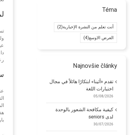
Téma
لم
أنت تعلم من النشرة الإخبارية
(2)
تس
ول
العرض الاوسع
(4)
عي
دا
رع
Najnovšie články
سح
تقدم «أثينا» ابتكارًا هائلاً في مجال
اختبارات اللغة
عن
05/08/2026
ال
ال
كيفية مكافحة الشعور بالوحدة
هذ
لدى seniors
با
30/07/2026
را