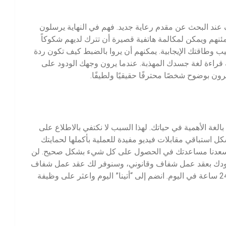
وف عند البحث عن مقدم رعاية جديد. فهم في النهاية يرسلون
طمئنهم ويمكن لمكالمة هاتفية قصيرة أن تترك لديهم شكوكاً
 وطاقتك الإيجابية. يمكنهم أن يروا بالضبط كيف تكون ردة
ة قراءة لغة جسدك المهذبة. عندما يرون وجهك الودود على
ن بوضوح شخصًا محترفًا حقيقيًا ولطيفًا.
عمل هو خطوة بالغة الأهمية في حياتك. لهذا السبب لا نكتفي بالاطلاع على
كل استباقي مقابلات فيديو مفيدة للعملية بأكملها لحمايتك
ها ويسعدنا مساعدتك في الحصول على كل شيء بشكل صحيح. لن
زودك بعقد عمل شفاف وقانوني، وسنوفر لك عقد عمل شفاف
وقانوني، ونرتب لك وسيلة نقل مريحة ونقدم لك الدعم القوي على مدار 24 ساعة في اليوم. انضم إلى “أتينا” اليوم واعثر على وظيفة