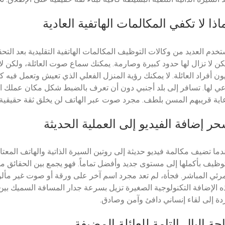
اذا لا تكفي المكالمات الهاتفية العادية
تخدم العديد من وكالات التوظيف المكالمات الهاتفية التقليدية بعد التحقق
كن لا تزال لها حدود كبيرة وصارمة. يمكنك سماع صوت العائلة، ولكن لا
ون أفراد العائلة. لا يمكنك رؤية المنزل الفعلي الذي تعيش وتعمل فيه ك
عي لها. تسافر إلى بلد أجنبي دون أن تعرف بالضبط شكل مكان عملك الجدي
اية قريبهم المسن بلطف. مجرد صوت عبر الهاتف لن يخلق ثقة حقيقية.
ر إضافة الفيديو إلى العملية الحديثة
دما تضيف مكالمة فيديو حديثة إلى روتين السيرة الذاتية والهاتف المعتا
توظيف بأكملها إلى مستوى جديد وأفضل تماماً. فهو يجمع بين الحقائق من
مرئي المباشر. فجأة، لم تعد مجرد اسم آخر على ورقة أو صوت غير مألوف
ه الإضافة التكنولوجية الصغيرة تزيل بسرعة جدار المسافة السميك بين أ
ردة إلى لقاء إنساني دافئ وآمن وصادق.
حة البال التامة للعائلة المضيفة