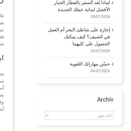
لماذا يُعد السفر بالقطار الخيار
الأفضل لبداية عملك الجديدة
غا
24/07/2026
شخ
مز
إجازة على شاطئ البحر أم العمل
فع
في الصيف؟ كيف يمكنك
شا
الحصول على كليهما
20/07/2026
اب
حسّن مهاراتك اللغوية
09/07/2026
سي
أن
نف
Archív
آم
Archív