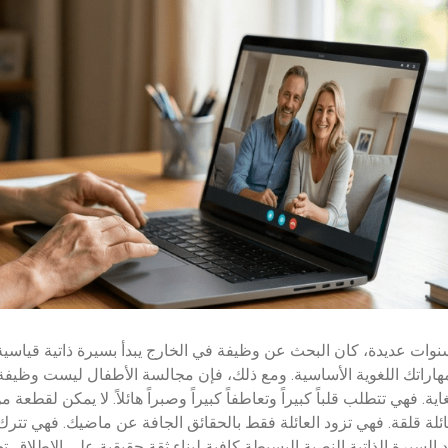
نوات عديدة، كان البحث عن وظيفة في الخارج يبدأ بسيرة ذاتية قياسية
هاراتك اللغوية الأساسية. ومع ذلك، فإن مجالسة الأطفال ليست وظي
غاية. فهي تتطلب قلباً كبيراً وتعاطفاً كبيراً وصبراً هائلاً. لا يمكن لقط
ائلة قلقة. فهي تزود العائلة فقط بالحقائق الجافة عن ماضيك. فهي تترك 
د السيرة الذاتية النصية البسيطة كافية لبناء ثقة حقيقية على الإطلاق. 