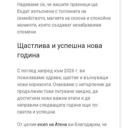
Надяваме се, че вашите празници ще
бъдат изпълнени с топлината на
семейството, магията на сезона и спокойни
моменти, които създават незабравими
спомени.
Щастлива и успешна нова
година
С поглед напред към 2026 г. ви
пожелаваме здраве, щастие и вълнуващи
нови хоризонти. Очакваме с нетърпение да
продължим това пътуване заедно, да
достигнем нови важни етапи и да
направим следващата година още по-
светла и успешна.
От целия
екип на Атена
ви благодарим, че