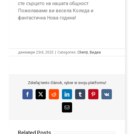
сте сърцето на нашата общност.
Пожелаваме ви весела Коледа и
фантастична Нова година!
декември 23rd, 2025
|
Categories:
Clienți
,
Видеа
Zdieľaj tento článok, vyber si svoju platformu!
Facebook
X
Reddit
LinkedIn
Tumblr
Pinterest
Vk
Email
Related Posts