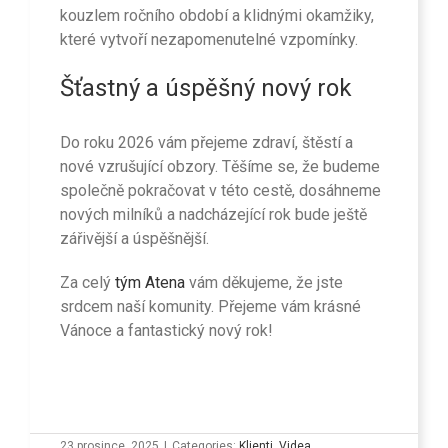
kouzlem ročního období a klidnými okamžiky,
které vytvoří nezapomenutelné vzpomínky.
Šťastný a úspěšný nový rok
Do roku 2026 vám přejeme zdraví, štěstí a
nové vzrušující obzory. Těšíme se, že budeme
společně pokračovat v této cestě, dosáhneme
nových milníků a nadcházející rok bude ještě
zářivější a úspěšnější.
Za celý
tým Atena
vám děkujeme, že jste
srdcem naší komunity. Přejeme vám krásné
Vánoce a fantastický nový rok!
23 prosince, 2025
|
Categories:
Klienti
,
Videa