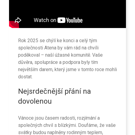
Rok 2025 se chýlí ke konci a celý tým
společnosti Atena by vám rád na chvíli
poděkoval – naší úžasné komunitě. Vaše
důvěra, spolupráce a podpora byly tím
největším darem, který jsme v tomto roce mohli
dostat.
Nejsrdečnější přání na
dovolenou
Vánoce jsou časem radosti, rozjímání a
společných chvil s blízkými. Doufáme, že vaše
svátky budou naplněny rodinným teplem,