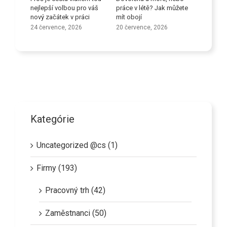
ů
nejlepší volbou pro váš
práce v létě? Jak můžete
dovedno
nový začátek v práci
mít obojí
9 červen
24 července, 2026
20 července, 2026
Kategórie
Uncategorized @cs (1)
Firmy (193)
Pracovný trh (42)
Zaměstnanci (50)