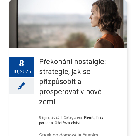
Překonání nostalgie:
8
strategie, jak se
10, 2025
přizpůsobit a
prosperovat v nové
zemi
8 října, 2025
|
Categories:
Klienti
,
Právní
poradna
,
Ošetřovatelství
Stesk po domově je častým