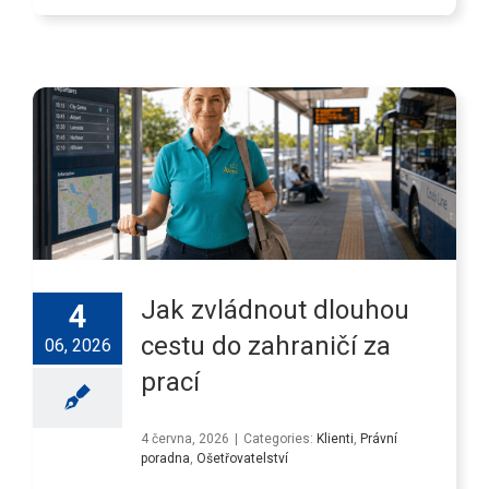
Jak zvládnout dlouhou
4
cestu do zahraničí za
06, 2026
prací
4 června, 2026
|
Categories:
Klienti
,
Právní
poradna
,
Ošetřovatelství