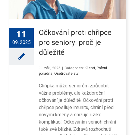
Očkování proti chřipce
11
pro seniory: proč je
09, 2025
důležité
11 září, 2025
|
Categories:
Klienti
,
Právní
poradna
,
Ošetřovatelství
Chřipka může seniorům způsobit
vážné problémy, ale každoroční
očkování je důležité. Očkování proti
chřipce posiluje imunitu, chrání před
novými kmeny a snižuje riziko
komplikací. Očkováním senioři chrání
také své blízké. Zdravá rozhodnutí