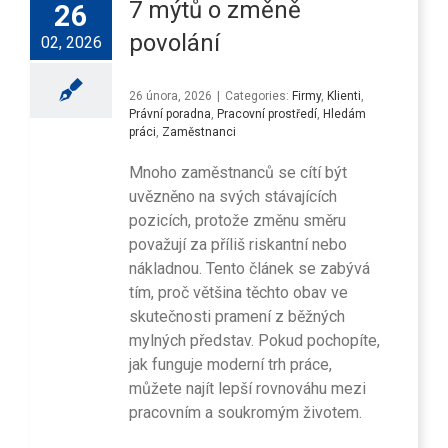
7 mýtů o změně
26
povolání
02, 2026
26 února, 2026
|
Categories:
Firmy
,
Klienti
,
Právní poradna
,
Pracovní prostředí
,
Hledám
práci
,
Zaměstnanci
Mnoho zaměstnanců se cítí být
uvězněno na svých stávajících
pozicích, protože změnu směru
považují za příliš riskantní nebo
nákladnou. Tento článek se zabývá
tím, proč většina těchto obav ve
skutečnosti pramení z běžných
mylných představ. Pokud pochopíte,
jak funguje moderní trh práce,
můžete najít lepší rovnováhu mezi
pracovním a soukromým životem.