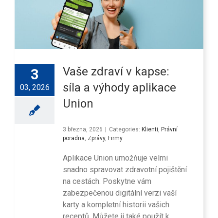
Vaše zdraví v kapse:
3
síla a výhody aplikace
03, 2026
Union
3 března, 2026
|
Categories:
Klienti
,
Právní
poradna
,
Zprávy
,
Firmy
Aplikace Union umožňuje velmi
snadno spravovat zdravotní pojištění
na cestách. Poskytne vám
zabezpečenou digitální verzi vaší
karty a kompletní historii vašich
receptů. Můžete ji také použít k