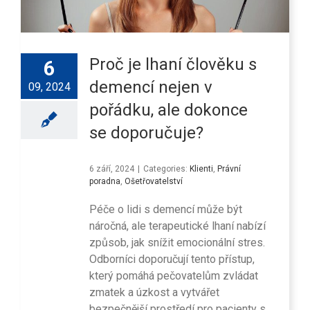
Proč je lhaní člověku s
6
demencí nejen v
09, 2024
pořádku, ale dokonce
se doporučuje?
6 září, 2024
|
Categories:
Klienti
,
Právní
poradna
,
Ošetřovatelství
Péče o lidi s demencí může být
náročná, ale terapeutické lhaní nabízí
způsob, jak snížit emocionální stres.
Odborníci doporučují tento přístup,
který pomáhá pečovatelům zvládat
zmatek a úzkost a vytvářet
bezpečnější prostředí pro pacienty s