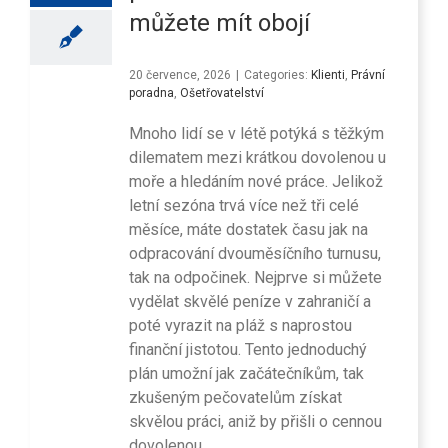
můžete mít obojí
20 července, 2026
|
Categories:
Klienti
,
Právní
poradna
,
Ošetřovatelství
Mnoho lidí se v létě potýká s těžkým
dilematem mezi krátkou dovolenou u
moře a hledáním nové práce. Jelikož
letní sezóna trvá více než tři celé
měsíce, máte dostatek času jak na
odpracování dvouměsíčního turnusu,
tak na odpočinek. Nejprve si můžete
vydělat skvělé peníze v zahraničí a
poté vyrazit na pláž s naprostou
finanční jistotou. Tento jednoduchý
plán umožní jak začátečníkům, tak
zkušeným pečovatelům získat
skvělou práci, aniž by přišli o cennou
dovolenou.