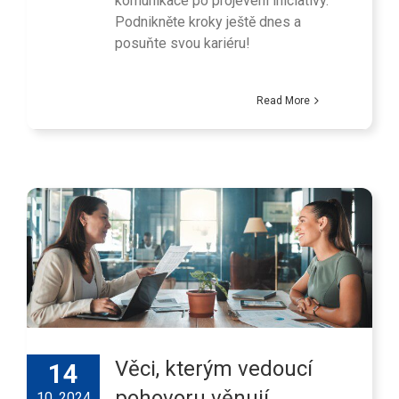
komunikace po projevení iniciativy.
Podnikněte kroky ještě dnes a
posuňte svou kariéru!
Read More
Věci, kterým vedoucí
14
pohovoru věnují
10, 2024