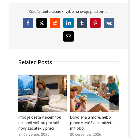
Zdieľaj tento článok, vyber si svoju platformu!
Facebook
X
Reddit
LinkedIn
Tumblr
Pinterest
Vk
Email
Related Posts
 proti
Proč je cesta vlakem tou
Dovolená u moře, nebo
Zlepšete
ů
nejlepší volbou pro váš
práce v létě? Jak můžete
dovedno
nový začátek v práci
mít obojí
9 červen
24 července, 2026
20 července, 2026