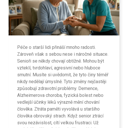
Péče o starší lidi přináší mnoho radosti.
Zároveň však s sebou nese i náročné situace.
Senioři se někdy chovají obtížně. Mohou být
vzteklí, tvrdohlaví, agresivní nebo hluboce
smutní. Musíte si uvědomit, že tyto činy téměř
nikdy nedělají úmyslně. Tyto změny nejčastěji
způsobují zdravotní problémy. Demence,
Alzheimerova choroba, fyzická bolest nebo
vedlejší účinky léků výrazně mění chování
člověka. Ztráta paměti vyvolává u staršího
člověka obrovský strach. Když senior ztrácí
svou nezávislost, cítí velkou frustraci. Už