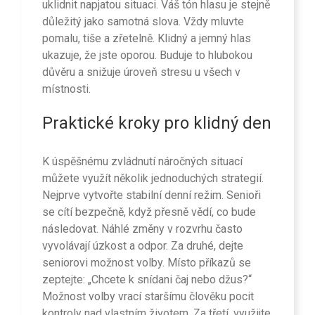
uklidnit napjatou situaci. Váš tón hlasu je stejně
důležitý jako samotná slova. Vždy mluvte
pomalu, tiše a zřetelně. Klidný a jemný hlas
ukazuje, že jste oporou. Buduje to hlubokou
důvěru a snižuje úroveň stresu u všech v
místnosti.
Praktické kroky pro klidný den
K úspěšnému zvládnutí náročných situací
můžete využít několik jednoduchých strategií.
Nejprve vytvořte stabilní denní režim. Senioři
se cítí bezpečně, když přesně vědí, co bude
následovat. Náhlé změny v rozvrhu často
vyvolávají úzkost a odpor. Za druhé, dejte
seniorovi možnost volby. Místo příkazů se
zeptejte: „Chcete k snídani čaj nebo džus?“
Možnost volby vrací staršímu člověku pocit
kontroly nad vlastním životem. Za třetí, využijte