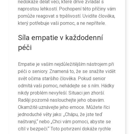
nedokáže dělat věci, které dříve zvládal s
naprostou lehkostí. Pochopení této příčiny vám
pomůže reagovat s trpělivostí. Uvidíte člověka,
který potřebuje vaši pomoc, a ne nepřítele.
Síla empatie v každodenní
péči
Empatie je vaším nejdůležitějším nástrojem při
péči o seniory. Znamená to, že se snažíte vidět
svět očima staršího člověka. Pokud senior
odmítá vaši pomoc, nehádejte se s ním. Hádky
nikdy problém nevyřeší. Situaci jen zhorší.
Raději pozorně naslouchejte jeho obavám.
Okamžitě uznávejte jeho emoce. Můžete říci
jednoduché věty jako: „Chápu, že jste teď
naštvaný,“ nebo „Chci vám pomoci, abyste se
cítil v bezpečí.“ Toto potvrzení dokáže rychle