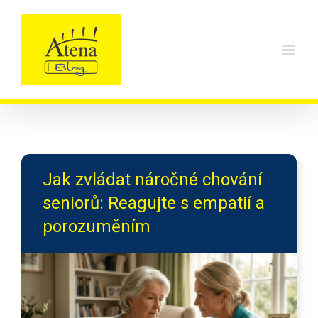
Skip
to
content
Jak zvládat náročné chování
seniorů: Reagujte s empatií a
porozuměním