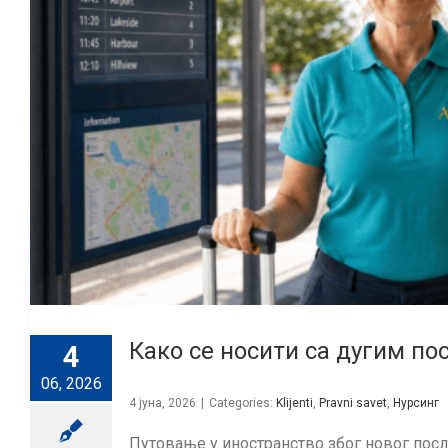
Како се носити са дугим п
4
06, 2026
4 јуна, 2026
|
Categories:
Klijenti
,
Pravni savet
,
Нурсинг
Путовање у иностранство због новог посла