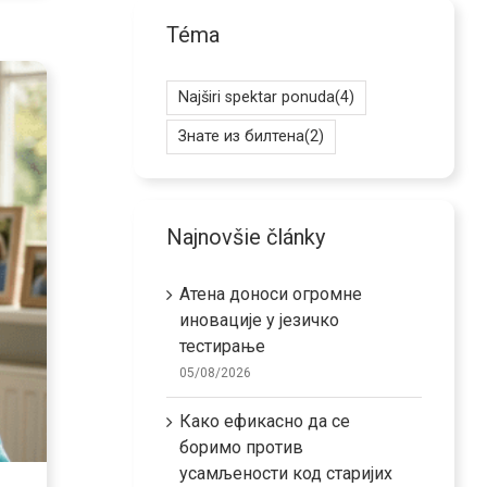
Téma
Najširi spektar ponuda
(4)
Знате из билтена
(2)
Najnovšie články
Атена доноси огромне
иновације у језичко
тестирање
05/08/2026
Како ефикасно да се
боримо против
усамљености код старијих