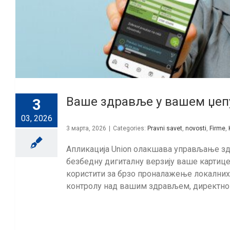
Ваше здравље у вашем џепу
3
03, 2026
3 марта, 2026
|
Categories:
Pravni savet
,
novosti
,
Firme
,
Апликација Union олакшава управљање з
безбедну дигиталну верзију ваше картице
користити за брзо проналажење локалних 
контролу над вашим здрављем, директно 