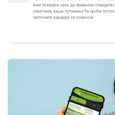
вам показати како да правилно спакујете
саветима, ваше путовање ће проћи потпуно
започните каријеру са осмехом.