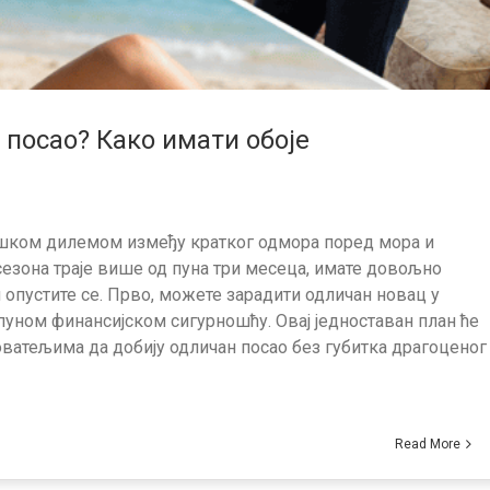
посао? Како имати обоје
тешком дилемом између кратког одмора поред мора и
езона траје више од пуна три месеца, имате довољно
опустите се. Прво, можете зарадити одличан новац у
тпуном финансијском сигурношћу. Овај једноставан план ће
ватељима да добију одличан посао без губитка драгоценог
Read More