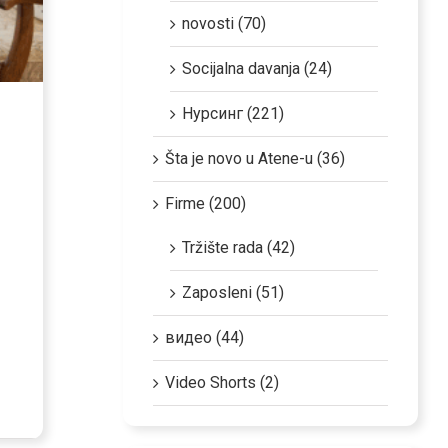
novosti (70)
Socijalna davanja (24)
Нурсинг (221)
Šta je novo u Atene-u (36)
Firme (200)
Tržište rada (42)
Zaposleni (51)
видео (44)
Video Shorts (2)