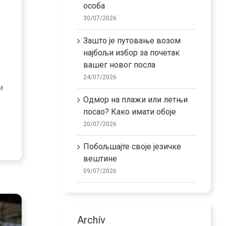
особа
30/07/2026
Зашто је путовање возом
најбољи избор за почетак
вашег новог посла
24/07/2026
и
Одмор на плажи или летњи
посао? Како имати обоје
20/07/2026
Побољшајте своје језичке
вештине
09/07/2026
Archív