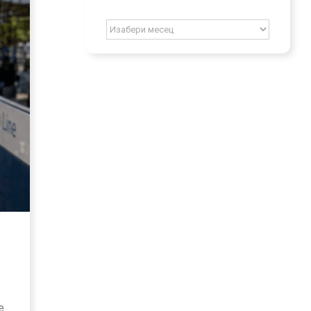
Archív
е