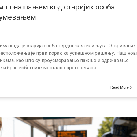
им понашањем код старијих особа:
азумевањем
има када је старија особа тврдоглава или љута. Откривање
 расположења је први корак ка успешном решењу. Наш нов
хникама, као што су преусмеравање пажње и одржавање
те и брзо избегните ментално прегоревање.
Read More