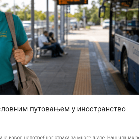
ословним путовањем у иностранство
 је извор непотребног страха за многе људе. Наш чланак ћ