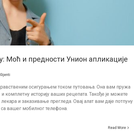
: Моћ и предности Унион апликације
Klijenti
дравственим осигурањем током путовања. Она вам пружа
 и комплетну историју ваших рецепата. Такође је можете
лекара и заказивање прегледа. Овај алат вам даје потпуну
са вашег мобилног телефона.
Read More