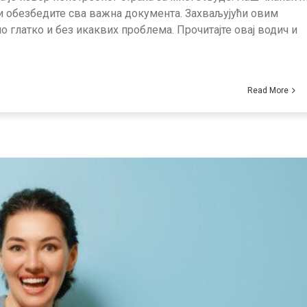
 и обезбедите сва важна документа. Захваљујући овим
 глатко и без икаквих проблема. Прочитајте овај водич и
Read More