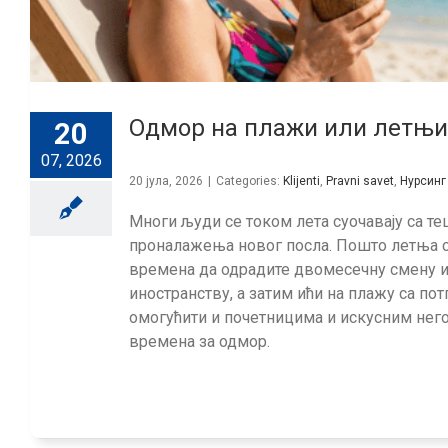
Одмор на плажи или летњи 
20
07, 2026
20 јула, 2026
|
Categories:
Klijenti
,
Pravni savet
,
Нурсинг
Многи људи се током лета суочавају са 
проналажења новог посла. Пошто летња с
времена да одрадите двомесечну смену и 
иностранству, а затим ићи на плажу са по
омогућити и почетницима и искусним него
времена за одмор.