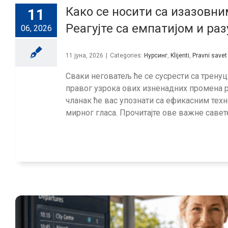
Како се носити са изазовн
11
Реагујте са емпатијом и р
06, 2026
11 јуна, 2026
|
Categories:
Нурсинг
,
Klijenti
,
Pravni savet
Сваки неговатељ ће се сусрести са тренуц
правог узрока ових изненадних промена
чланак ће вас упознати са ефикасним те
мирног гласа. Прочитајте ове важне саве