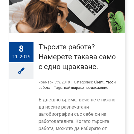
Търсите работа?
8
Намерете такава само
11, 2019
с едно щракване.
ноември 8th, 2019
|
Categories:
Clienți
,
търси
работа
|
Tags:
най-широко предложение
В днешно време, вече не е нужно
да носите разпечатани
автобиографии със себе си на
работодателите. Когато търсите
работа, можете да избирате от