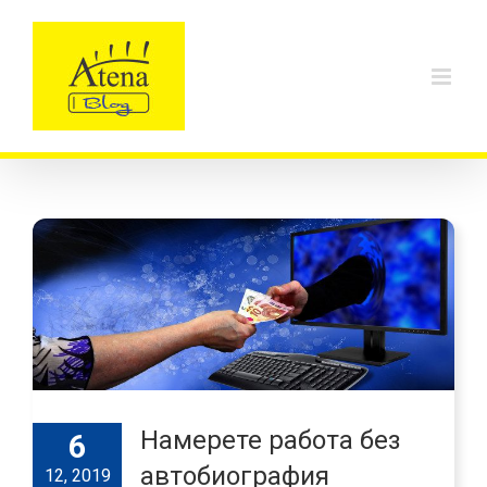
Skip
to
content
Намерете работа без
6
автобиография
12, 2019