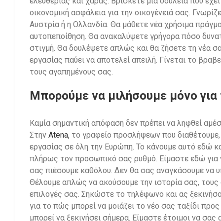
ελευθερίας και χαράς. Βρίσκετε μια δουλειά που έχε
οικονομική ασφάλεια για την οικογένειά σας. Γνωρίζ
Αυστρία ή η Ολλανδία. Θα μάθετε νέα χρήσιμα πράγμ
αυτοπεποίθηση. Θα ανακαλύψετε γρήγορα πόσο δυνατ
στιγμή. Θα δουλέψετε απλώς και θα ζήσετε τη νέα σα
εργασίας παύει να αποτελεί απειλή. Γίνεται το βραβε
τους αγαπημένους σας.
Μπορούμε να μιλήσουμε μόνο για 
Καμία σημαντική απόφαση δεν πρέπει να ληφθεί αμέσ
Στην
Atena,
το γραφείο προσλήψεων που διαθέτουμε,
εργασίας σε όλη την Ευρώπη. Το κάνουμε αυτό εδώ κ
πλήρως τον προσωπικό σας ρυθμό. Είμαστε εδώ για ν
σας πιέσουμε καθόλου. Δεν θα σας αναγκάσουμε να 
Θέλουμε απλώς να ακούσουμε την ιστορία σας, τους σ
επιλογές σας. Σηκώστε το τηλέφωνο και ας ξεκινήσο
για το πώς μπορεί να μοιάζει το νέο σας ταξίδι προς
μπορεί να ξεκινήσει σήμερα. Είμαστε έτοιμοι να σας