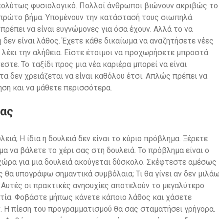
απολύτως φυσιολογικό. Πολλοί άνθρωποι βιώνουν ακριβώς το
ο πρώτο βήμα. Υπομένουν την κατάστασή τους σιωπηλά.
 πρέπει να είναι ευγνώμονες για όσα έχουν. Αλλά το να
 δεν είναι λάθος. Έχετε κάθε δικαίωμα να αναζητήσετε νέες
 λέει την αλήθεια. Είστε έτοιμοι να προχωρήσετε μπροστά.
τε. Το ταξίδι προς μια νέα καριέρα μπορεί να είναι
α δεν χρειάζεται να είναι καθόλου έτσι. Απλώς πρέπει να
ηση και να μάθετε περισσότερα.
μας
ειά; Η ίδια η δουλειά δεν είναι το κύριο πρόβλημα. Ξέρετε
α να βάλετε το χέρι σας στη δουλειά. Το πρόβλημα είναι ο
χώρα για μια δουλειά ακούγεται δύσκολο. Σκέφτεστε αμέσως
 θα υπογράψω σημαντικά συμβόλαια; Τι θα γίνει αν δεν μιλά
; Αυτές οι πρακτικές ανησυχίες αποτελούν το μεγαλύτερο
ρατία. Φοβάστε μήπως κάνετε κάποιο λάθος και χάσετε
ν. Η πίεση του προγραμματισμού θα σας σταματήσει γρήγορα.