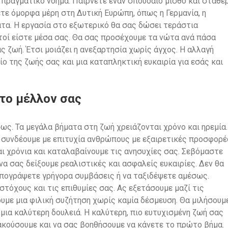
ι πραγματικό νόημα. Παίρνετε έναν σπουδαίο μισθό και σταθε
ετε όμορφα μέρη στη Δυτική Ευρώπη, όπως η Γερμανία, η
ατα. Η εργασία στο εξωτερικό θα σας δώσει τεράστια
οί είστε μέσα σας. Θα σας προσέχουμε τα νώτα ανά πάσα
ς ζωή. Έτσι μοιάζει η ανεξαρτησία χωρίς άγχος. Η αλλαγή
ίο της ζωής σας και μια καταπληκτική ευκαιρία για εσάς και
το μέλλον σας
ως. Τα μεγάλα βήματα στη ζωή χρειάζονται χρόνο και ηρεμία.
 συνδέουμε με επιτυχία ανθρώπους με εξαιρετικές προσφορέ
αι χρόνια και καταλαβαίνουμε τις ανησυχίες σας. Σεβόμαστε
α σας δείξουμε ρεαλιστικές και ασφαλείς ευκαιρίες. Δεν θα
υπογράψετε γρήγορα συμβάσεις ή να ταξιδέψετε αμέσως.
τόχους και τις επιθυμίες σας. Ας εξετάσουμε μαζί τις
υμε μια φιλική συζήτηση χωρίς καμία δέσμευση. Θα μιλήσουμ
 μια καλύτερη δουλειά. Η καλύτερη, πιο ευτυχισμένη ζωή σας
 ακούσουμε και να σας βοηθήσουμε να κάνετε το πρώτο βήμα.