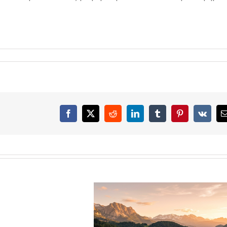
Facebook
X
Reddit
LinkedIn
Tumblr
Pinterest
Vk