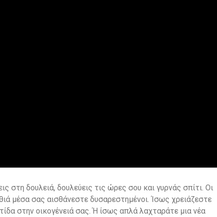
ς στη δουλειά, δουλεύεις τις ώρες σου και γυρνάς σπίτι. Οι
αθιά μέσα σας αισθάνεστε δυσαρεστημένοι. Ίσως χρειάζεστε
τίδα στην οικογένειά σας. Ή ίσως απλά λαχταράτε μια νέα