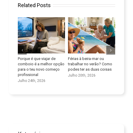
Related Posts
Porque é que viajar de
Férias à beira-mar ou
Melhora as
o
comboio é a melhor opção
trabalhar no verão? Como
competência
para o teu novo começo
podes ter as duas coisas
Julho 9th, 
profissional
Julho 20th, 2026
Julho 24th, 2026