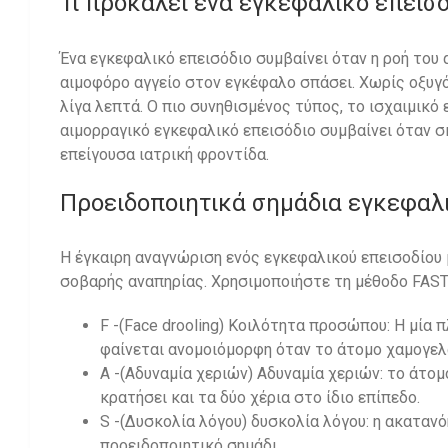
Τι προκαλεί ένα εγκεφαλικό επεισό
Ένα εγκεφαλικό επεισόδιο συμβαίνει όταν η ροή του
αιμοφόρο αγγείο στον εγκέφαλο σπάσει. Χωρίς οξυγό
λίγα λεπτά. Ο πιο συνηθισμένος τύπος, το ισχαιμικό
αιμορραγικό εγκεφαλικό επεισόδιο συμβαίνει όταν σκ
επείγουσα ιατρική φροντίδα.
Προειδοποιητικά σημάδια εγκεφαλ
Η έγκαιρη αναγνώριση ενός εγκεφαλικού επεισοδίου 
σοβαρής αναπηρίας. Χρησιμοποιήστε τη μέθοδο FAST
F -(Face drooling) Κοιλότητα προσώπου: Η μία 
φαίνεται ανομοιόμορφη όταν το άτομο χαμογελ
Α -(Αδυναμία χεριών) Αδυναμία χεριών: το άτομ
κρατήσει και τα δύο χέρια στο ίδιο επίπεδο.
S -(Δυσκολία λόγου) δυσκολία λόγου: η ακατανό
προειδοποιητικό σημάδι.