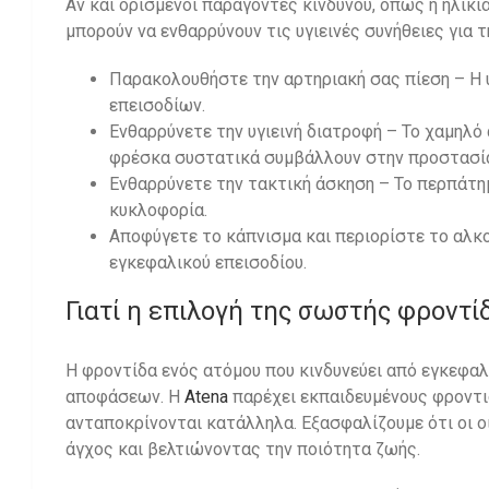
Αν και ορισμένοι παράγοντες κινδύνου, όπως η ηλικία
μπορούν να ενθαρρύνουν τις υγιεινές συνήθειες για τ
Παρακολουθήστε την αρτηριακή σας πίεση – Η 
επεισοδίων.
Ενθαρρύνετε την υγιεινή διατροφή – Το χαμηλό
φρέσκα συστατικά συμβάλλουν στην προστασία 
Ενθαρρύνετε την τακτική άσκηση – Το περπάτημα
κυκλοφορία.
Αποφύγετε το κάπνισμα και περιορίστε το αλκο
εγκεφαλικού επεισοδίου.
Γιατί η επιλογή της σωστής φροντί
Η φροντίδα ενός ατόμου που κινδυνεύει από εγκεφαλ
αποφάσεων. Η
Atena
παρέχει εκπαιδευμένους φροντισ
ανταποκρίνονται κατάλληλα. Εξασφαλίζουμε ότι οι ο
άγχος και βελτιώνοντας την ποιότητα ζωής.