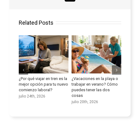
Related Posts
jar en tren es la
¿Vacaciones en la playa o
Mejora tus habilidades
A
ón para tu nuevo
trabajar en verano? Cómo
lingüísticas
p
aboral?
puedes tener las dos
d
julio 9th, 2026
cosas
d
2026
julio 20th, 2026
j