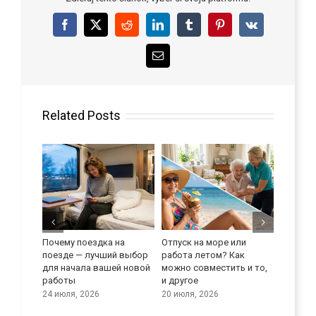
Facebook
X
Reddit
LinkedIn
Tumblr
Pinterest
Vk
Email
Related Posts
Почему поездка на
Отпуск на море или
Улучши
поезде — лучший выбор
работа летом? Как
языков
реди
для начала вашей новой
можно совместить и то,
9 июля, 
работы
и другое
24 июля, 2026
20 июля, 2026