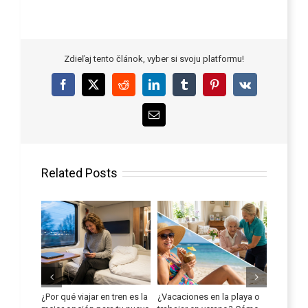
Zdieľaj tento článok, vyber si svoju platformu!
Facebook
X
Reddit
LinkedIn
Tumblr
Pinterest
Vk
Email
Related Posts
¿Por qué viajar en tren es la
¿Vacaciones en la playa o
Mejora t