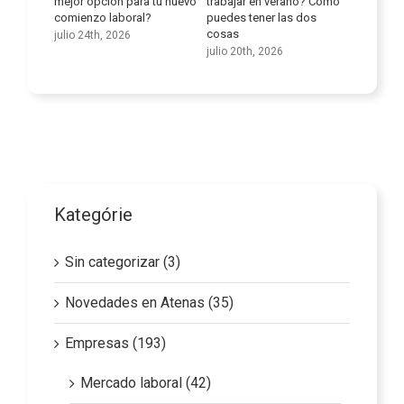
ledad
mejor opción para tu nuevo
trabajar en verano? Cómo
lingüísti
comienzo laboral?
puedes tener las dos
julio 9th
cosas
julio 24th, 2026
julio 20th, 2026
Kategórie
Sin categorizar (3)
Novedades en Atenas (35)
Empresas (193)
Mercado laboral (42)