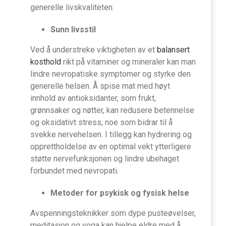
generelle livskvaliteten.
Sunn livsstil
Ved å understreke viktigheten av et
balansert
kosthold
rikt på vitaminer og mineraler kan man
lindre nevropatiske symptomer og styrke den
generelle helsen. Å spise mat med høyt
innhold av antioksidanter, som frukt,
grønnsaker og nøtter, kan redusere betennelse
og oksidativt stress, noe som bidrar til å
svekke nervehelsen. I tillegg kan hydrering og
opprettholdelse av en optimal vekt ytterligere
støtte nervefunksjonen og lindre ubehaget
forbundet med nevropati.
Metoder for psykisk og fysisk helse
Avspenningsteknikker som dype pusteøvelser,
meditasjon og yoga kan hjelpe eldre med å