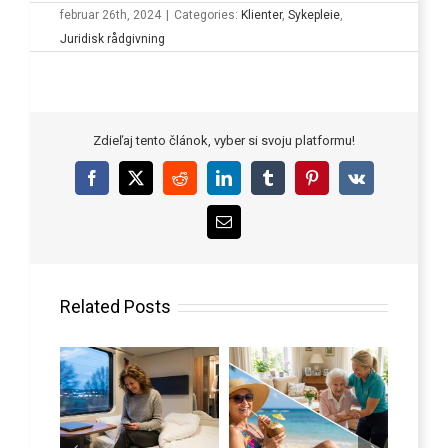
februar 26th, 2024
|
Categories:
Klienter
,
Sykepleie
,
Juridisk rådgivning
Zdieľaj tento článok, vyber si svoju platformu!
Facebook
X
Reddit
LinkedIn
Tumblr
Pinterest
Vk
Email
Related Posts