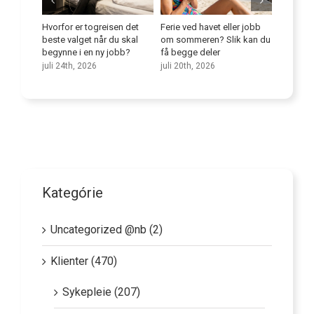
e
Hvorfor er togreisen det
Ferie ved havet eller jobb
Forbedr
niorer på
beste valget når du skal
om sommeren? Slik kan du
språkfer
begynne i en ny jobb?
få begge deler
juli 9th,
juli 24th, 2026
juli 20th, 2026
Kategórie
Uncategorized @nb (2)
Klienter (470)
Sykepleie (207)